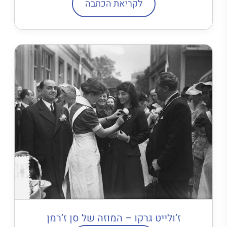
לקריאת הכתבה
ז’ולייט גרקו – המוזה של סן ז’רמן