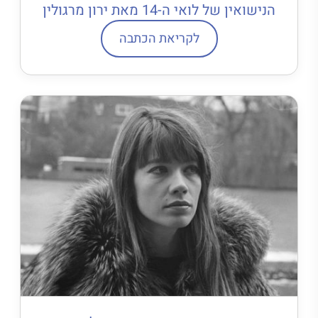
הנישואין של לואי ה-14 מאת ירון מרגולין
לקריאת הכתבה