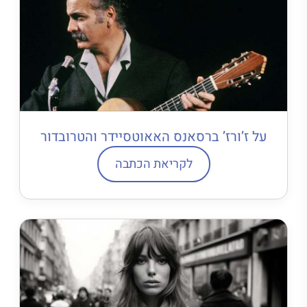
על ז’ורז’ ברסאנס האאוטסיידר והטרובדור
לקריאת הכתבה