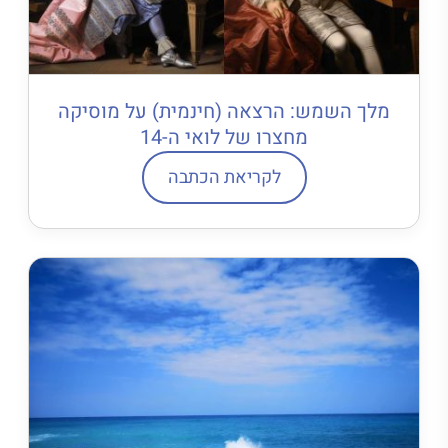
מלך השמש: הרצאה (חינמית) על מוסיקה
מחצרו של לואי ה-14
לקריאת הכתבה