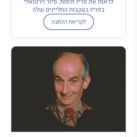
לראות את פריז ולמות: סיור וירטואלי
בפריז בעקבות התליינים שלה
לקריאת הכתבה