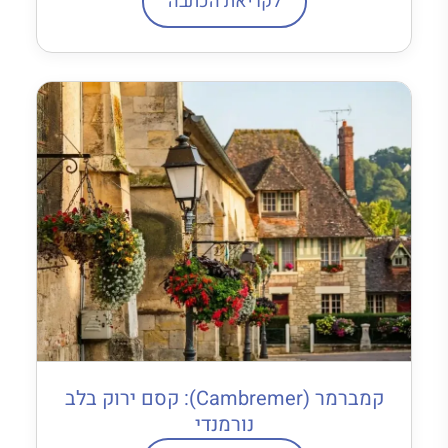
לקריאת הכתבה
קמברמר (Cambremer): קסם ירוק בלב
נורמנדי