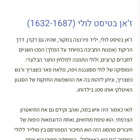
ז’אן בטיסט לולי (1632-1687)
ז’אן בטיסט לולי, יליד פירנצה במקור, שהיה גם רקדן. דרך
הריקוד (אמנות החביבה במיוחד על המלך) הפכו השניים
לחברים קרובים, ולולי התמנה למלחין החצר הבלעדי.
המוסיקה של לולי מסוגננת ויפה, מלאת פאר כשצריך ורגש
כשצריך, וניתן לזהות בה את ההשפעות החזקות של הסגנון
האיטלקי אותו ספג בילדותו.
לואי כאמור היה איש במה, ואהב וקידם גם את התיאטרון
הצרפתי. הוא טיפח מחזאים, ואחת הדוגמאות היפות של
חיבורים מהסוג הזה הוא החיבור המפורסם בין מולייר ללולי
במחזה “גם הוא באצילים”- המוסיקה מתוכו היא אחת