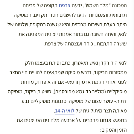
המכונה “מלך השמש”, ידעה
צרפת
תקופה של פריחה
תרבותית והאמנויות הגיעו להישגים חסרי תקדים. המוסיקה
היתה בעלת חשיבות מרכזית והיא שגשגה בתקופת שלטונו של
לואי, והיתה חשובה גם בתור אמנות ייצוגית המפגינה את
עושרה התרבותי, כוחה ועוצמתה של צרפת.
לואי היה רקדן ואיש תיאטרון, כתב ופיתח בעצמו חלק
ממסורות הריקוד, ודרש מוסיקה שמתאימה להוויית חיי החצר
לפני ואחרי הקמת ארמון ורסאי- אם זה אופרות, מחזות
מוסיקליים (מולייר כדוגמא מפורסמת), סוויטות ריקוד, מוסיקה
דתית- עושר עצום של מוסיקה וסגנונות מוסיקליים נבע
מאותה חצר מיתולוגית של
לואי ה-14
.
במפגש אנחנו מדברים על ארבעה מלחינים המייצגים את
הזמן והמקום: