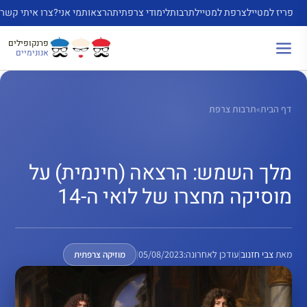
דלג
פריז למטייל
צרפת למטייל
תרבות
לימודי צרפתית
הרצאות
מי אני?
צרו איתי קשר
תוכן
פרנקופילים
אנונימיים
דף הבית
»
תרבות צרפת
מלך השמש: הרצאה (חינמית) על
מוסיקה מחצרו של לואי ה-14
מאת
צבי חזנוב
|
עודכן לאחרונה:
05/08/2023
|
מוזיקה צרפתית