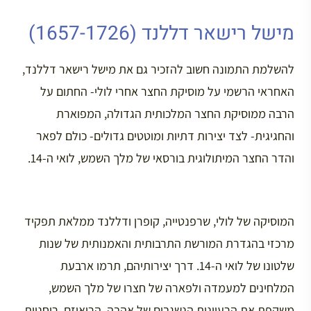
מישל רישאר דללנד (1657-1726)
להשלמת התמונה חשוב להזכיר גם את מישל רישאר דללנד,
האחראי הרשמי על מוסיקת החצר אחרי לולי- החתום על
הרבה ממוסיקת החצר המלכותית הגדולה, המפוארת
והחגיגית- לצד יצירות דתיות ומוטטים גדולים- כולם לפאר
והדר החצר המיתולוגית בורסאי של מלך השמש, לואי ה-14.
המוסיקה של לולי, שרפנטייה, קופרן ודללנד ממלאת תפקיד
מרכזי בהגדרת המורשת התרבותית והאמנותית של שנות
שלטונו של לואי ה-14. דרך יצירותיהם, תרמו ארבעת
המלחינים למעמדה ולפארה של חצרו של מלך השמש,
משקפת את הרעיונות הנשגבים של אהבה, הרואיזם, רוחניות,