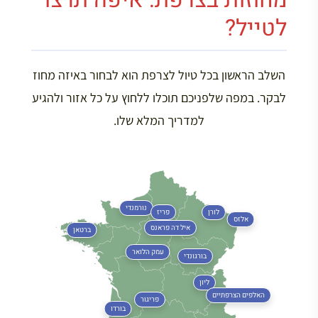
לטייל?
השלב הראשון בכל טיול לצרפת הוא לבחור באיזה מחוז
לבקר. במפה שלפניכם תוכלו ללחוץ על כל אזור ולהגיע
למדריך המלא שלו.
נורמנדי
לורן
פריז
אלזס
איל דה פראנס
ברטאן
עמק הלואר
בורגונדי
ליון
האלפים הצרפתיים
פריגור
בורדו