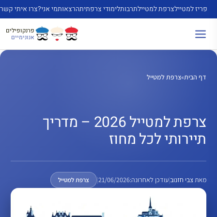
דלג
פריז למטייל
צרפת למטייל
תרבות
לימודי צרפתית
הרצאות
מי אני?
צרו איתי קשר
תוכן
פרנקופילים
אנונימיים
דף הבית
»
צרפת למטייל
צרפת למטייל 2026 – מדריך
תיירותי לכל מחוז
מאת
צבי חזנוב
|
עודכן לאחרונה:
21/06/2026
|
צרפת למטייל