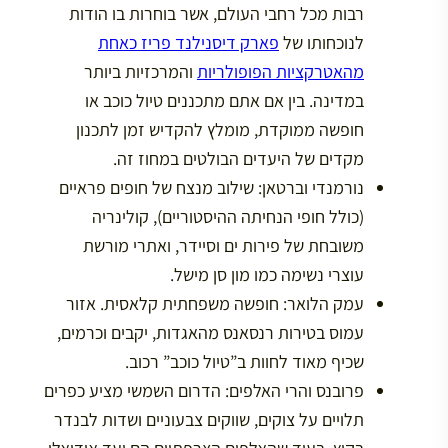
רבות מכל רחבי העולם, אשר בוחרות בו הודות
לנוכחותו של
פארק דיסנילנד פריז כאחת
מהאטרקציות הפופולריות
והמרכזיות ביותר
במדינה. בין אם אתם מתכננים טיול כוכב או
חופשה ממוקדת, מומלץ להקדיש זמן לתכנון
מקדים של היעדים הבולטים במחוז זה.
נורמנדי וברטאן:
שילוב מנצח של חופים פראיים
(כולל חופי הנחיתה ההיסטוריים), קולינריה
משובחת של פירות ים וסיידר, ואתרי מורשת
עוצרי נשימה כמו מון סן מישל.
עמק הלואר:
חופשה משפחתית קלאסית. אזור
עמוס בטירות רנסאנס מהאגדות, יקבים וכרמים,
שכיף מאוד לחוות ב”טיול כוכב” רכוב.
פרובנס והרי האלפים:
הדרום השמשי מציע כפרים
תלויים על צוקים, שווקים צבעוניים ושדות לבנדר