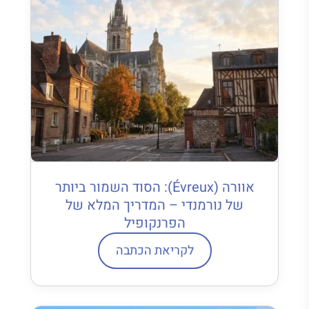
אוורה (Évreux): הסוד השמור ביותר
של נורמנדי – המדריך המלא של
הפרנקופיל
לקריאת הכתבה