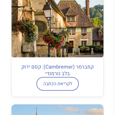
קמברמר (Cambremer): קסם ירוק
בלב נורמנדי
לקריאת הכתבה