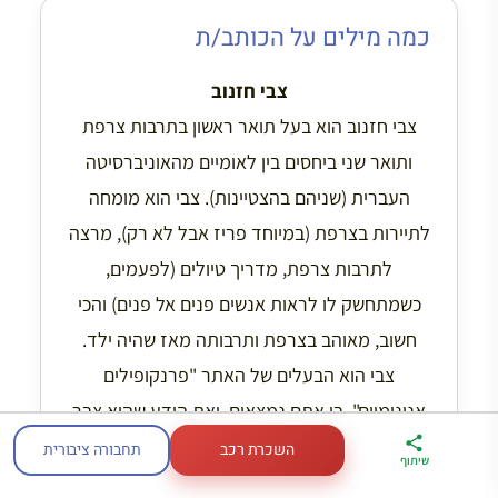
כמה מילים על הכותב/ת
צבי חזנוב
צבי חזנוב הוא בעל תואר ראשון בתרבות צרפת
ותואר שני ביחסים בין לאומיים מהאוניברסיטה
העברית (שניהם בהצטיינות). צבי הוא מומחה
לתיירות בצרפת (במיוחד פריז אבל לא רק), מרצה
לתרבות צרפת, מדריך טיולים (לפעמים,
כשמתחשק לו לראות אנשים פנים אל פנים) והכי
חשוב, מאוהב בצרפת ותרבותה מאז שהיה ילד.
צבי הוא הבעלים של האתר "פרנקופילים
אנונימיים", בו אתם נמצאים, ואת הידע שהוא צבר
ואת האהבה שלו לצרפת ותרבותה הוא שמח
השכרת רכב
תחבורה ציבורית
ארגז הכלים שלי
מדריך פריז
דברו
שיתוף
לטיול בצרפת
במתנה
איתי בווטסאפ
לחלוק אתכם כאן.