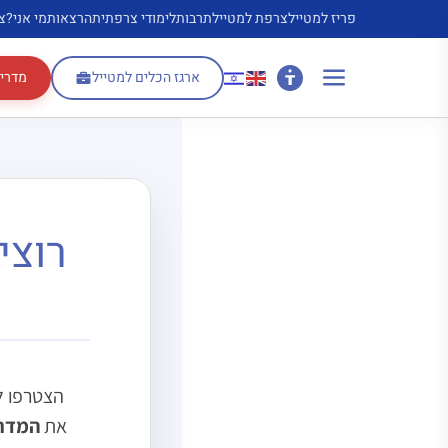
דלג
פריז למטייל
צרפת למטייל
תרבות
לימודי צרפתית
הרצאות
מי אני?
צ
תוכן
ארגז הכלים למטייל
מדריך
רוצי
הצטרפו ל
את
המדר