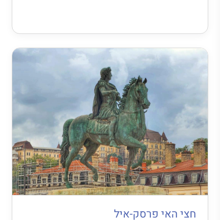
חצי האי פרסק-איל