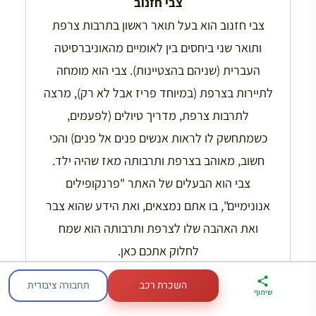
צבי חזנוב
צבי חזנוב הוא בעל תואר ראשון בתרבות צרפת
ותואר שני ביחסים בין לאומיים מהאוניברסיטה
העברית (שניהם בהצטיינות). צבי הוא מומחה
לתיירות בצרפת (במיוחד פריז אבל לא רק), מרצה
לתרבות צרפת, מדריך טיולים (לפעמים,
כשמתחשק לו לראות אנשים פנים אל פנים) והכי
חשוב, מאוהב בצרפת ותרבותה מאז שהיה ילד.
צבי הוא הבעלים של האתר "פרנקופילים
אנונימיים", בו אתם נמצאים, ואת הידע שהוא צבר
ואת האהבה שלו לצרפת ותרבותה הוא שמח
לחלוק אתכם כאן.
השכרת רכב
תחבורה ציבורית
ארגז הכלים שלי
מדריך פריז
דברו
שיתוף
לטיול בצרפת
במתנה
איתי בווטסאפ