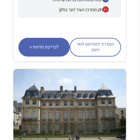
מרוחק ממרכז העיר (יער בולון)
המדריך למוזיאון לואי
לבדיקת זמינות »
ויטון