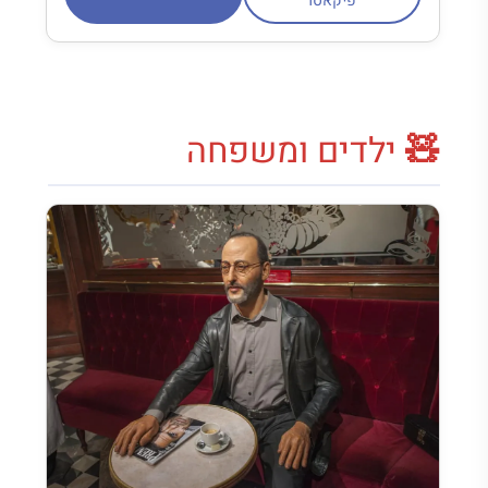
פיקאסו
🧸 ילדים ומשפחה