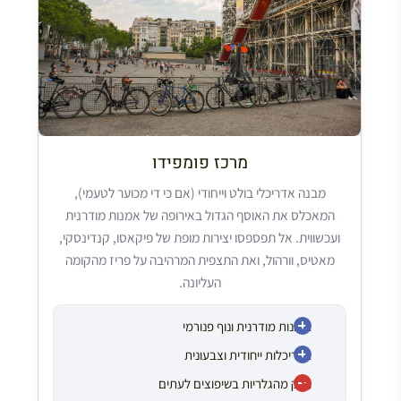
מרכז פומפידו
מבנה אדריכלי בולט וייחודי (אם כי די מכוער לטעמי),
המאכלס את האוסף הגדול באירופה של אמנות מודרנית
ועכשווית. אל תפספסו יצירות מופת של פיקאסו, קנדינסקי,
מאטיס, וורהול, ואת התצפית המרהיבה על פריז מהקומה
העליונה.
אומנות מודרנית ונוף פנורמי
אדריכלות ייחודית וצבעונית
חלק מהגלריות בשיפוצים לעתים