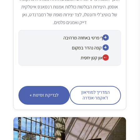
אוסמן. היצירות הבולטות כוללות אמנות רנסאנס איטלקית
של בוטיצ’לי ודונטלו, לצד יצירות מופת של רמברנדט, ואן
דייק ואמנים פלמים.
אוסף פרטי באחוזה מרהיבה
בית קפה נהדר במקום
מוזיאון קטן יחסית
המדריך למוזיאון
לבדיקת זמינות »
ז’אקמר-אנדרה