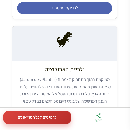
לבדיקת זמינות »
🦖
גלריית האבולוציה
ממוקמת בתוך מתחם גן הצמחים (Jardin des Plantes)
ומציגה באופן מהפנט את סיפור האבולוציה של החיים על פני
כדור הארץ. גולת הכותרת והסמל של המקום היא תהלוכת
הענק המרשימה של בעלי חיים מפוחלצים בגודל טבעי
במרכז האולם.
כרטיסים לכל המוזיאונים
ארגז הכלים שלי
מדריך פריז
דברו
שיתוף
תהלוכת חיות מרשימה בגודל טבעי
לטיול בצרפת
במתנה
איתי בווטסאפ