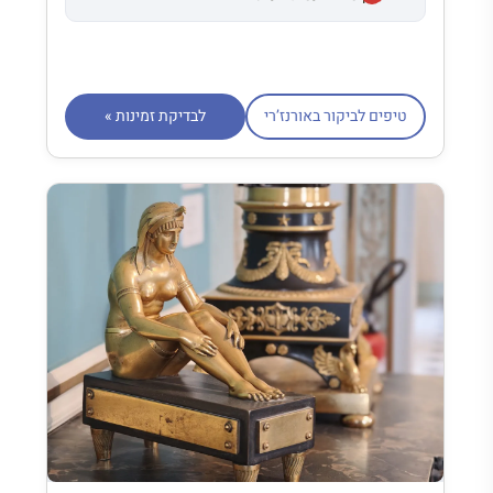
טיפים לביקור באורנז’רי
לבדיקת זמינות »