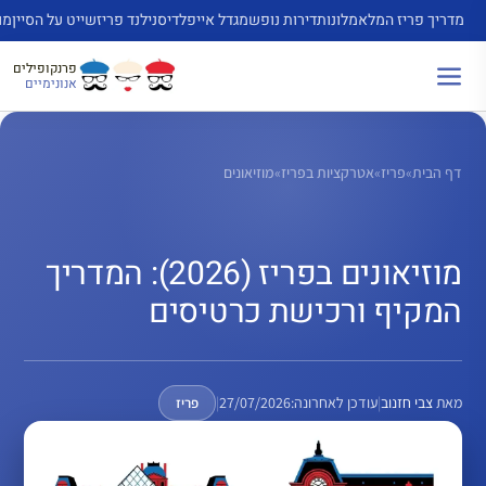
דלג
מדריך פריז המלא
מלונות
דירות נופש
מגדל אייפל
דיסנילנד פריז
שייט על הסיין
מו
תוכן
פרנקופילים
אנונימיים
דף הבית
»
פריז
»
אטרקציות בפריז
»
מוזיאונים
מוזיאונים בפריז (2026): המדריך
המקיף ורכישת כרטיסים
מאת
צבי חזנוב
|
עודכן לאחרונה:
27/07/2026
|
פריז