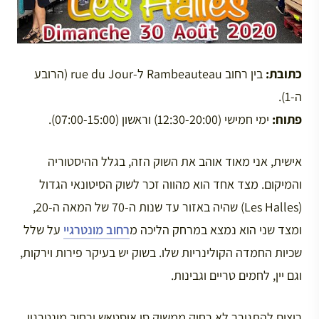
כתובת:
בין רחוב Rambeauteau ל-rue du Jour (הרובע
ה-1).
פתוח:
ימי חמישי (12:30-20:00) וראשון (07:00-15:00).
אישית, אני מאוד אוהב את השוק הזה, בגלל ההיסטוריה
והמיקום. מצד אחד הוא מהווה זכר לשוק הסיטונאי הגדול
(Les Halles) שהיה באזור עד שנות ה-70 של המאה ה-20,
ומצד שני הוא נמצא במרחק הליכה מ
רחוב מונטרגיי
על שלל
שכיות החמדה הקולינריות שלו. בשוק יש בעיקר פירות וירקות,
וגם יין, לחמים טריים וגבינות.
רוצים להתגורר לא רחוק ממשוק סן אוסטאש ורחוב מונטרגיי