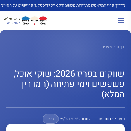
דלג
מדריך פריז המלא
מלונות
דירות נופש
מגדל אייפל
דיסנילנד פריז
שייט על הסיין
מו
תוכן
פרנקופילים
אנונימיים
דף הבית
»
פריז
שווקים בפריז 2026: שוקי אוכל,
פשפשים וימי פתיחה (המדריך
המלא)
מאת
צבי חזנוב
|
עודכן לאחרונה:
25/07/2026
|
פריז