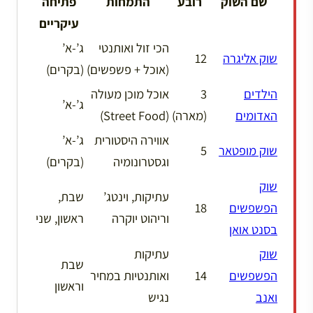
שם השוק
רובע
התמחות
פתיחה
עיקריים
הכי זול ואותנטי
ג’-א’
שוק אליגרה
12
(אוכל + פשפשים)
(בקרים)
הילדים
3
אוכל מוכן מעולה
ג’-א’
האדומים
(מארה)
(Street Food)
אווירה היסטורית
ג’-א’
שוק מופטאר
5
וגסטרונומיה
(בקרים)
שוק
עתיקות, וינטג’
שבת,
הפשפשים
18
וריהוט יוקרה
ראשון, שני
בסנט אואן
שוק
עתיקות
שבת
הפשפשים
14
ואותנטיות במחיר
וראשון
ואנב
נגיש