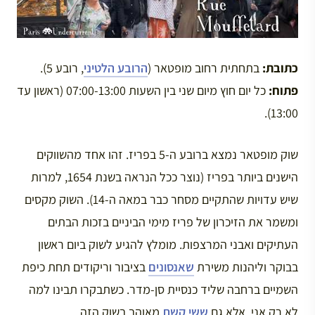
כתובת:
בתחתית רחוב מופטאר (
הרובע הלטיני
, רובע 5).
פתוח:
כל יום חוץ מיום שני בין השעות 07:00-13:00 (ראשון עד
13:00).
שוק מופטאר נמצא ברובע ה-5 בפריז. זהו אחד מהשווקים
הישנים ביותר בפריז (נוצר ככל הנראה בשנת 1654, למרות
שיש עדויות שהתקיים מסחר כבר במאה ה-14). השוק מקסים
ומשמר את הזיכרון של פריז מימי הביניים בזכות הבתים
העתיקים ואבני המרצפות. מומלץ להגיע לשוק ביום ראשון
בבוקר וליהנות משירת
שאנסונים
בציבור וריקודים תחת כיפת
השמיים ברחבה שליד כנסיית סן-מדר. כשתבקרו תבינו למה
לא רק אני, אלא גם
ששי קשת
מאוהב בשוק הזה.