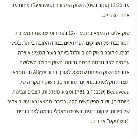
עד 13:30 (סגור בשני). השוק המקורה (Beauvau) פתוח עד
אחר הצהריים.
שוק אליגרה נמצא ברובע ה-12 בפריז ומייצג את המערכת
המורכבת של השווקים הפריזאיים בצורה הטובה ביותר. בעיני
רבים, מדובר בשוק הטוב והזול ביותר בעיר המציע אווירה
עממית לצד גורמה ברמה גבוהה. השוק מחולק לשלושה
אזורים: השוק הפתוח שנמצא לאורך רחוב Aligre (בו תמצאו
תוצרת חקלאית במחירים תחרותיים), השוק המקורה של
Beauveau (שנבנה ב-1781 ומציע מעדניות, קצבים וגבינות
מיוחדות), ושוק הפשפשים הקטן בכיכר. תמצאו כאן עושר אדיר
של פירות, ירקות, דגים, בשרים ומאכלי גורמה לצד בגדים
ו”פיצ’פקס” אחרים.