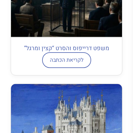
משפט דרייפוס והסרט “קצין ומרגל”
לקריאת הכתבה