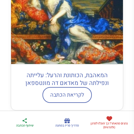
המאהבת, הכותונת והרעל: עלייתה
ונפילתה של מאדאם דה מונטספאן
לקריאת הכתבה
ארגז הכלים שלי
נהנים מהאתר? כך תוכלו לפרגן
מדריך פריז
דברו
מדריך פריז במתנה
שיתוף הכתבה
(ולהרוויח)
לטיול בצרפת
במתנה
איתי בווטסאפ
כתבות נוספות