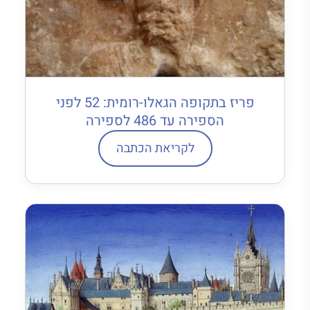
פריז בתקופה הגאלו-רומית: 52 לפני
הספירה עד 486 לספירה
לקריאת הכתבה