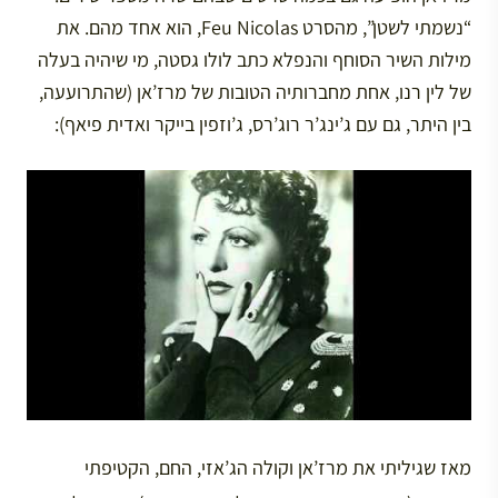
“נשמתי לשטן”, מהסרט Feu Nicolas, הוא אחד מהם. את
מילות השיר הסוחף והנפלא כתב לולו גסטה, מי שיהיה בעלה
של לין רנו, אחת מחברותיה הטובות של מרז’אן (שהתרועעה,
בין היתר, גם עם ג’ינג’ר רוג’רס, ג’וזפין בייקר ואדית פיאף):
מאז שגיליתי את מרז’אן וקולה הג’אזי, החם, הקטיפתי