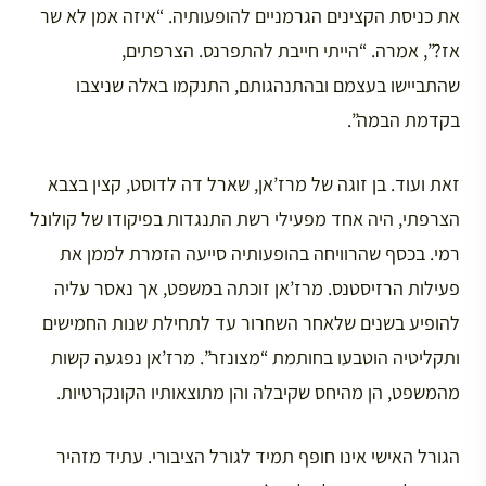
את כניסת הקצינים הגרמניים להופעותיה. “איזה אמן לא שר
אז?”, אמרה. “הייתי חייבת להתפרנס. הצרפתים,
שהתביישו בעצמם ובהתנהגותם, התנקמו באלה שניצבו
בקדמת הבמה”.
זאת ועוד. בן זוגה של מרז’אן, שארל דה לדוסט, קצין בצבא
הצרפתי, היה אחד מפעילי רשת התנגדות בפיקודו של קולונל
רמי. בכסף שהרוויחה בהופעותיה סייעה הזמרת לממן את
פעילות הרזיסטנס. מרז’אן זוכתה במשפט, אך נאסר עליה
להופיע בשנים שלאחר השחרור עד לתחילת שנות החמישים
ותקליטיה הוטבעו בחותמת “מצונזר”. מרז’אן נפגעה קשות
מהמשפט, הן מהיחס שקיבלה והן מתוצאותיו הקונקרטיות.
הגורל האישי אינו חופף תמיד לגורל הציבורי. עתיד מזהיר