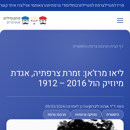
דלג
פריז למטייל
צרפת למטייל
תרבות
לימודי צרפתית
הרצאות
מי אני?
צרו איתי קשר
תוכן
פרנקופילים
אנונימיים
דף הבית
»
תרבות צרפת
»
היסטוריה
ליאו מרז’אן: זמרת צרפתיה, אגדת
מיוזיק הול 2016 – 1912
מאת
ד"ר אורנה ליברמן
|
עודכן לאחרונה:
09/03/2024
|
היסטוריה
מוזיקה צרפתית
תרבות צרפת