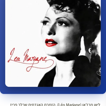
ליאו מרז’אן (Léo Marjane), הזמרת האגדתית שבלב פריז