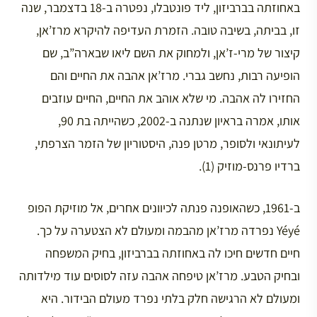
באחוזתה בברביזון, ליד פונטבלו, נפטרה ב-18 בדצמבר, שנה
זו, בביתה, בשיבה טובה. הזמרת העדיפה להיקרא מרז’אן,
קיצור של מרי-ז’אן, ולמחוק את השם ליאו שבארה”ב, שם
הופיעה רבות, נחשב גברי. מרז’אן אהבה את החיים והם
החזירו לה אהבה. מי שלא אוהב את החיים, החיים עוזבים
אותו, אמרה בראיון שנתנה ב-2002, כשהייתה בת 90,
לעיתונאי ולסופר, מרטן פנה, היסטוריון של הזמר הצרפתי,
ברדיו פרנס-מוזיק (1).
ב-1961, כשהאופנה פנתה לכיוונים אחרים, אל מוזיקת הפופ
Yéyé נפרדה מרז’אן מהבמה ומעולם לא הצטערה על כך.
חיים חדשים חיכו לה באחוזתה בברביזון, בחיק המשפחה
ובחיק הטבע. מרז’אן טיפחה אהבה עזה לסוסים עוד מילדותה
ומעולם לא הרגישה חלק בלתי נפרד מעולם הבידור. היא