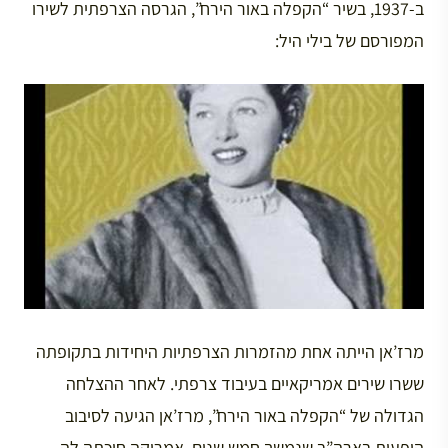
ב-1937, בשיר “הקפלה באור הירח”, הגרסה הצרפתית לשירו
המפורסם של בילי היל:
מרז’אן הייתה אחת מהזמרות הצרפתיות היחידות בתקופתה
ששרו שירים אמריקאיים בעיבוד צרפתי. לאחר ההצלחה
הגדולה של “הקפלה באור הירח”, מרז’אן הגיעה לסיבוב
הופעות בארה”ב שנמשך חמש שנים. אמריקה חיכתה לה