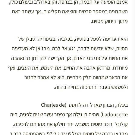
אמנם הופיעה על הבמה, הן בצרפת והן בארה”ב ובעולם כולו,
השתתפה במספר סרטים והוציאה תקליטים, אך עשתה זאת
מתוך ריחוק מסוים.
היא העדיפה לטפל בסוסיה, בכלביה ובציפוריה. סבלן של
החיות, שלא יודעות לדבר, נגע אל לבה. מרז’אן לא העדיפה
את החיות על פני בני האדם, אך הקדישה להן זמן רב ואהבה
מיוחדת. מרז’אן אהבה את החיים, את השמש, את העצים, ואף
את הכאב שמהווה חלק מהחיים. היא לא אהבה לחזור
ולפשפש בעבר והתרכזה בחייה בהווה.
בעלה, הברון שארל דה לדוסט (Charles de
Ladoucette) שהיה בן גילה אך נפטר עשר שנים לפניה, היה
קולונל ורוכב סוסים מושבע. יחד חילקו את אהבתם לרכיבה.
מרז’אן רכבה על סוסים מגיל 6 עד גיל 97. כשהפסיקה לרכוב,