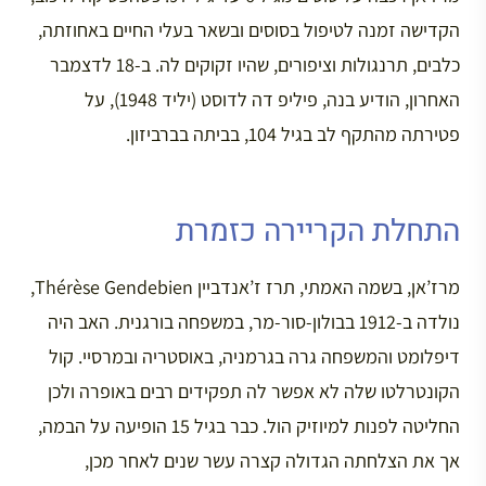
הקדישה זמנה לטיפול בסוסים ובשאר בעלי החיים באחוזתה,
כלבים, תרנגולות וציפורים, שהיו זקוקים לה. ב-18 לדצמבר
האחרון, הודיע בנה, פיליפ דה לדוסט (יליד 1948), על
פטירתה מהתקף לב בגיל 104, בביתה בברביזון.
התחלת הקריירה כזמרת
מרז’אן, בשמה האמתי, תרז ז’אנדביין Thérèse Gendebien,
נולדה ב-1912 בבולון-סור-מר, במשפחה בורגנית. האב היה
דיפלומט והמשפחה גרה בגרמניה, באוסטריה ובמרסיי. קול
הקונטרלטו שלה לא אפשר לה תפקידים רבים באופרה ולכן
החליטה לפנות למיוזיק הול. כבר בגיל 15 הופיעה על הבמה,
אך את הצלחתה הגדולה קצרה עשר שנים לאחר מכן,