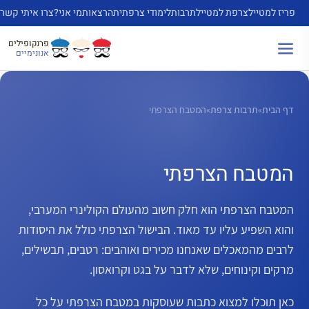
דלג
פריז למטייל
צרפת למטייל
תרבות
לימודי צרפתית
הרצאות
מי אני?
צרו איתי קשר
תוכן
פרנקופילים
אנונימיים
דף הבית
»
תרבות צרפת
»
המטבח הצרפתי
המטבח הצרפתי
המטבח הצרפתי הוא חלק חשוב מהעולם הקולינרי המערבי,
והוא השפיע עליו עד מאוד. הבישול הצרפתי כולל את היסודות
לרבים מהמאכלים שאנחנו מכירים ואוהבים: רטבים, תבשילים,
מרקים וקינוחים, שלא לדבר על בגט וקרואסון.
כאן תוכלו למצוא כתבות שעוסקות במטבח הצרפתי על כל