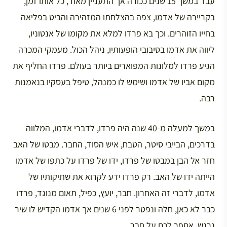
עבד במשך 15 שנים ככורה אך התעניין מאוד, כל אותו זמן,
בקריירה של אדמו, צפה בהצלחתו המזהירה והביט בפליאה
בחייו הזוהרים. וכך בא פרדו למלא את מקומו של אנטוניו,
ליווה את אדמו בסיבובי הופעותיו, ניהל הכול. מעמקי המכרה
הגיע פרדו למלונות המפוארים ביותר בעולם. פרדו החליף את
מקום אביו של אדמו ושימש לו כמנהל, טיפל בעסקיו בנאמנות
רבה.
במשך למעלה מ-40 שנה היה פרדו, לדברי אדמו, המלווה
בדרכים, הבייבי סיטר, הטבח, איש הסוד, החבר. מבטו של האב
חזר אל הבן במבטו של פרדו, ידו של פרדו על כתפו של אדמו
הייתה ידו של האב. רק פרדו ידע לקרוא את שתיקותיו של
אדמו, לדברי זה האחרון. חבר, יועץ, כפיל, תאום מנוגד, פרדו
כבר לא כאן, חלה ונפטר לפני 6 שנים אך אדמו הקדיש לו שיר
נרגש, אספר לכם על חבר.