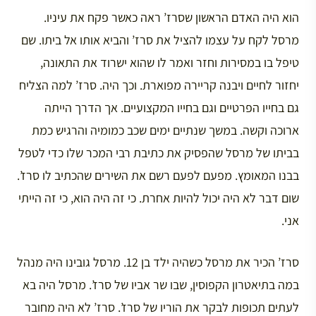
הוא היה האדם הראשון שסרז’ ראה כאשר פקח את עיניו.
מרסל לקח על עצמו להציל את סרז’ והביא אותו אל ביתו. שם
טיפל בו במסירות וחזר ואמר לו שהוא ישרוד את התאונה,
יחזור לחיים ויבנה קריירה מפוארת. וכך היה. סרז’ למה הצליח
גם בחייו הפרטיים וגם בחייו המקצועיים. אך הדרך הייתה
ארוכה וקשה. במשך שנתיים ימים שכב כמומיה והרגיש כמת
בביתו של מרסל שהפסיק את כתיבת רבי המכר שלו כדי לטפל
בבנו המאומץ. מפעם לפעם רשם את השירים שהכתיב לו סרז’.
שום דבר לא היה יכול להיות אחרת. כי זה היה הוא, כי זה הייתי
אני.
סרז’ הכיר את מרסל כשהיה ילד בן 12. מרסל גובינו היה מנהל
במה בתיאטרון הקפוסין, שבו שר אביו של סרז’. מרסל היה בא
לעתים תכופות לבקר את הוריו של סרז’. סרז’ לא היה מחובר