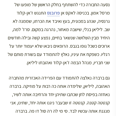
נסעה החבורה כדי להשתתף בחלק הראשון של מופעו של
מרסל אמון. בכניסה לאקס אן
פרובנס
התנגש ז’אן-קלוד
גרנסיה, שנהג במכונית, בעץ ואיבד את הכרתו, שממנה לא
שב. ליליאן בנלי, שישבה מאחור, נהרגה במקום. סרז’ למה,
היחיד מבין השלושה שנשאר בחיים, נפצע קשה ובילה חודשים
ארוכים כשכל גופו בגבס. הרופאים ניבאו שלא יעמוד יותר על
רגליו. כשפקח את עיניו, נאלץ להתמודד עם בשורת מותם של
שני חבריו, מנהל הבמה ז’אן-קלוד ואהובתו ליליאן.
גם ברברה נאלצה להתמודד עם הפרידה האכזרית מהחברה
האהובה, ליליאן, שלימדה אותה כה רבות על מוזיקה. ברברה
נאחזה בפיסת לחן שכתבו שתיהן יחד והרחיבה אותה לשיר,
קנטטה קטנה. קנטטה זו שבעבר ניגנו אותה יחד, שתינו, אני
מנגנת אותה עכשיו לבד. סי מי לה רה סול דו פה. ברברה