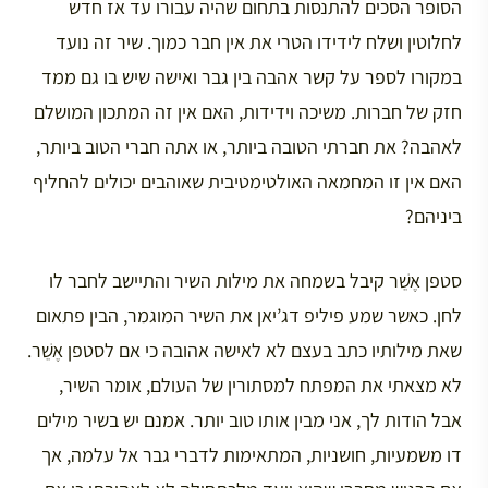
הסופר הסכים להתנסות בתחום שהיה עבורו עד אז חדש
לחלוטין ושלח לידידו הטרי את אין חבר כמוך. שיר זה נועד
במקורו לספר על קשר אהבה בין גבר ואישה שיש בו גם ממד
חזק של חברות. משיכה וידידות, האם אין זה המתכון המושלם
לאהבה? את חברתי הטובה ביותר, או אתה חברי הטוב ביותר,
האם אין זו המחמאה האולטימטיבית שאוהבים יכולים להחליף
ביניהם?
סטפן אֶשֵׁר קיבל בשמחה את מילות השיר והתיישב לחבר לו
לחן. כאשר שמע פיליפ דג’יאן את השיר המוגמר, הבין פתאום
שאת מילותיו כתב בעצם לא לאישה אהובה כי אם לסטפן אֶשֵׁר.
לא מצאתי את המפתח למסתורין של העולם, אומר השיר,
אבל הודות לך, אני מבין אותו טוב יותר. אמנם יש בשיר מילים
דו משמעיות, חושניות, המתאימות לדברי גבר אל עלמה, אך