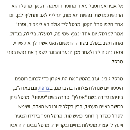
אל אביו ואמו וסבל מאוד מחוסר התאמה זה. אך מרסל והוא
הרגישו כמו שתי נפשות תאומות, תחליף לאב ותחליף לבן. יום
אחד חלפו סרז’ הקטן ומרסל ליד אולם האולימפיה, וסרז’
אמר למרסל: יום אחד ינצנץ שמי פה, למעלה, בלילה, בגדול,
ואתה תשב באולם בשורה הראשונה ואני אשיר לך את שיריי.
ומאז נהג הילד ולאחר מכן הנער והבוגר לשפוך את נפשו בפני
מרסל.
מרסל גובינו עזב בהמשך את התיאטרון כדי לכתוב רומנים
היסטוריים שנחלו הצלחה רבה בזמנו, ב
צרפת
וגם בארה”ב,
ביניהם סדרה בשם “אמלין” וסדרה בשם “סטפני”. מרסל ניחן
בכושר ראיית העתיד, הבין בקלפים ובנפש האדם, ושימש
לסרז’ כמדריך רוחני וכאיש סוד. מרסל תמך בידידו הצעיר
וייעץ לו עצות מועילות בחיים ובקריירה. מרסל גובינו היה אביו