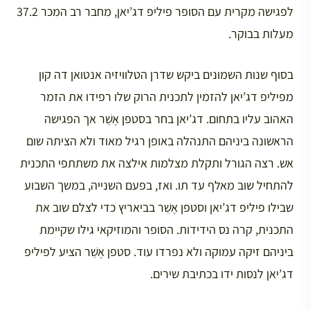
לפגישה מקרית עם הסופר פיליפ דג’יאן, מחבר רב המכר 37.2
מעלות בבוקר.
בסוף שנות השמונים ביקש שדרן הטלוויזיה אנטואן דה קון
מפיליפ דג’יאן להזמין לתכנית הרוק שלו רפידו את הזמר
האהוב עליו בתחום. דג’יאן בחר בסטפן אֶשֵׁר אך הפגישה
הראשונה ביניהם התנהלה באופן רגיל מאוד ולא הציתה שום
אש. רצה הגורל ותקלת מצלמות אילצה את משתתפי התכנית
להתחיל שוב מאלף עד תו. ואז, בפעם השנייה, במשך השבוע
שבילו פיליפ דג’יאן וסטפן אֶשֵׁר בביאריץ כדי לצלם שוב את
התכנית, קרה נס הידידות. הסופר והמוזיקאי גילו שקיימת
ביניהם זיקה עמוקה ולא נפרדו עוד. סטפן אֶשֵׁר הציע לפיליפ
דג’יאן לנסות ידו בכתיבת שירים.