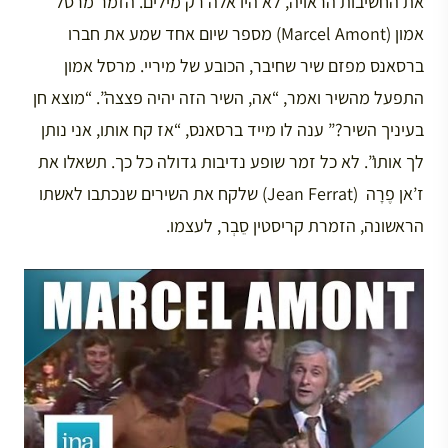
את החשיבות הראויה, לא היו אלה רק מילים. הזמר מרסל
אמון (Marcel Amont) מספר שיום אחד שמע את חברו
ברסאנס מפזם שיר שחיבר, הכובע של מיריי. מרסל אמון
התפעל מהשיר ואמר, “אה, השיר הזה יהיה פצצה”. “מוצא חן
בעיניך השיר?” ענה לו מייד ברסאנס, “אז קח אותו, אני נותן
לך אותו”. לא כל זמר שופע נדיבות גדולה כל כך. תשאלו את
ז’אן פֶרָה (Jean Ferrat) שלקח את השירים שנכתבו לאשתו
הראשונה, הזמרת קריסטין סֵבְר, לעצמו.