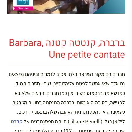
ברברה, קנטטה קטנה Barbara,
Une petite cantate
חברים הם מקור השראה בלתי אכזב לזמרים וביניהם נמצאים
גם אלה שאי אפשר לפנות אליהם לייב, שיהיו חסרים תמיד.
כמו שאומר ברסאנס בשירו אין כמו חברים, הרֵעים שלא באו
לפגישה, הסיבה היא מוות. ברברה התנסתה בחווייה הטרגית
כשאיבדה את הפסנתרנית האהובה שלה בתאונת דרכים.
ליליאן בנלי (Liliane Benelli) הייתה הפסנתרנית של
קברט
איכותי מפורסם, שנפתח ב-1951 ברובע הלטיני. כל המי ומי