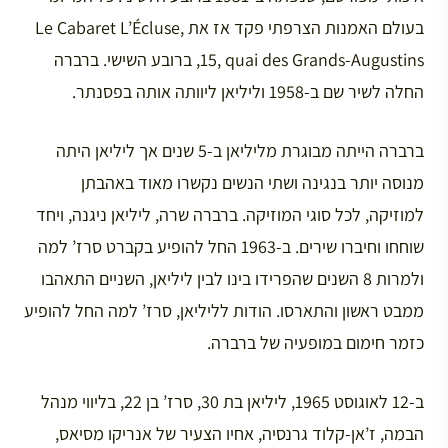
בעולם האמנות הצרפתי פקד אז את Le Cabaret L’Écluse,
15, quai des Grands-Augustins, ברובע השישי. ברברה
החלה לשיר שם ב-1958 וליליאן ליוותה אותה בפסנתר.
ברברה הייתה מבוגרת מליליאן ב-5 שנים אך ליליאן היתה
מנוסה יותר בנגינה ושתי הנשים נקשרו מאוד באהבתן
למוזיקה, לכל סוגי המוזיקה. ברברה שרה, ליליאן ניגנה, ויחד
שוחחו וחיברו שירים. ב-1963 החל להופיע בקברט סרז’ למה
ולמרות 8 השנים שהפרידו בינו לבין ליליאן, השניים התאהבו
ממבט ראשון והתארסו. הודות לליליאן, סרז’ למה החל להופיע
כזמר חימום במופעיה של ברברה.
ב-12 לאוגוסט 1965, ליליאן בת 30, סרז’ בן 22, בליווי מנהל
הבמה, ז’אן-קלוד גרנסיה, אחיו הצעיר של אנריקו מסיאס,