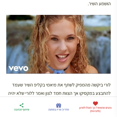
הושמע השיר.
לורי ביקשה מהמפיק לשתף את מיאמי בקליפ השיר שעמד
להתבצע במקסיקו אך הצוות חמד לצון ואמר ללורי שלא יהיה
אפשרי להשיג את האישורים הנחוצים לנסיעתה של מיאמי.
ארגז הכלים שלי
נהנים מהאתר? כך תוכלו לפרגן
מדריך פריז
דברו
והינה, בנמל התעופה, רגע לפני הטיסה, רואה לורי את מיאמי,
מדריך פריז במתנה
שיתוף הכתבה
(ולהרוויח)
לטיול בצרפת
במתנה
איתי בווטסאפ