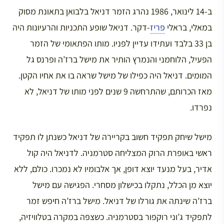
ב-14 לינואר, 1986 נהרג הזמר דניאל בלבואן בתאונת מסוק
במאלי, בראלי
פריז
-דקר. דניאל שופע התכניות והרעיונות היה
בן 33 בלבד ועתידו עדיין לפניו. מותו הפתאומי של הזמר
הפעיל, הלוחמני והנמרץ הותיר את מישל ברז’ה ופרנס גל
המומים. דניאל היה כפילו של מישל שראה בו את אחיו הקטן.
מאז הכרותם, שהתרחשה 9 שנים לפני מותו של דניאל, לא
נפרדו.
מישל שיחק תפקיד חשוב בקריירה של דניאל כשנתן לו תפקיד
ראשי באופרת הרוק המצליחה סטרמניה. לדניאל היה קול
אדיר, בעל מנעד יוצא דופן, אך אלבומיו לא נמכרו. כולם, ללא
יוצא מן הכלל, נתקלו בכישלון מסחרי. הפגישה עם מישל
ברז’ה שינתה את גורלו של דניאל. מישל ברז’ה חיפש זמר
לתפקיד ג’וני רוקפור בסטרמניה. כשצפה במקרה בטלוויזיה,