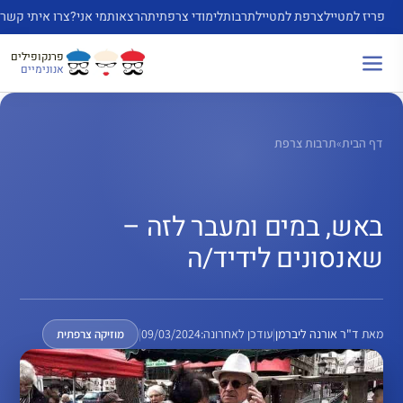
דלג
פריז למטייל
צרפת למטייל
תרבות
לימודי צרפתית
הרצאות
מי אני?
צרו איתי קשר
תוכן
פרנקופילים
אנונימיים
דף הבית
»
תרבות צרפת
באש, במים ומעבר לזה –
שאנסונים לידיד/ה
מאת
ד"ר אורנה ליברמן
|
עודכן לאחרונה:
09/03/2024
|
מוזיקה צרפתית