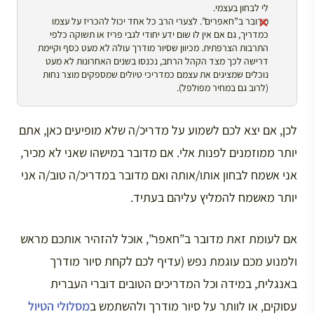
לי לבחון בעצמי.
מדובר ב”חאפרים”. לצערי הרב כל אחד יכול להכריז על עצמו
כמדריך, גם אם אין לו שום ידע יחודי לגבי פריז או תשוקה כלפי
התרבות הצרפתית. מכיוון שסיור מודרך עולה לא מעט כסף וקיימת
דרישה לכך מצד הקהל הרחב, נכנסו בשנים האחרונות לא מעט
נוכלים שמציגים את עצמם כמדריכי טיולים שמספקים מוצר נחות
(לרוב גם במחיר מפולפל).
לכן, אם יצא לכם לשמוע על מדריכ/ה שלא מופיעים כאן, אתם
יותר ממוזמנים לפנות אלי. אם מדובר במישהו שאני לא מכיר,
אני אשמח לבחון אותו/אותה ואם מדובר במדריכ/ה טוב/ה אני
יותר מאשמח להמליץ עליהם בעתיד.
אם לעומת זאת מדובר ב”חאפר”, אוכל להזהיר אותכם מראש
ולמנוע מכם עוגמת נפש (עדיף לכם לקחת סיור מודרך
באנגלית, במידה וכל המדריכים הטובים דוברי העברית
עסוקים, או לוותר על סיור מודרך ולהשתמש ב
מסלולי הטיול