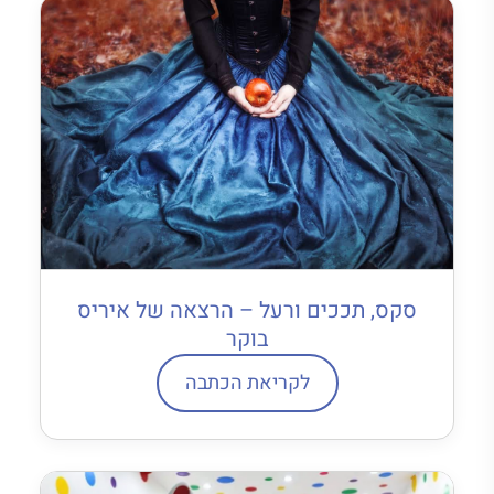
סקס, תככים ורעל – הרצאה של איריס
בוקר
לקריאת הכתבה