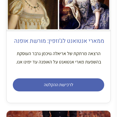
ממארי אנטואנט לג’וזפין: מורשת אופנה
הרצאה מרתקת של אריאלה גויכמן גרבר העוסקת
בהשפעת מארי אנטואנט על האופנה עד ימינו אנו.
לרכישת ההקלטה