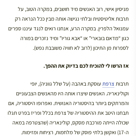
מניסיון אישי, רוב האנשים מיד חושבים, במקרה הטוב, על
תרבות אליטיסטית ובלתי נגישה אותה מבין ככל הנראה רק
עמנואל הלפרין. במקרה הרע, אנחנו רואים לנגד עיננו ספרים
כגון “מדאם בובארי” או “אבא גוריו” ומיד נזכרים במורה
לספרות מן התיכון (לרוב לא חוויה משובבת נפש).
אז הרשו לי להוכיח לכם בדיוק את ההפך.
תרבות
צרפת
עוסקת באהבה (על שלל גווניה), יופי
וקולינאריה. האנשים שיצרו אותה היו מהאנשים הצבעוניים
והמרתקים ביותר בהיסטוריה האנושית. ואפרופו היסטוריה, אם
תבחנו היטב את ההיסטוריה של צרפת בכלל ופריז בפרט תגלו
שכולה הייתה מורכבת מסקס, קולינאריה (שהצטרפה במאה
ה-17) ואקשן בלתי פוסק של מלחמות, רציחות ומזימות.