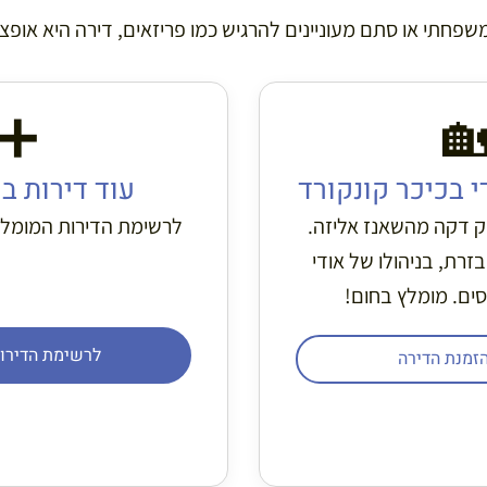
וסעים בהרכב משפחתי או סתם מעוניינים להרגיש כמו פריזאים, 
➕

ות ברובע ה-8
הדירה של אודי 
מומלצות המלאה באזור.
דירה קסומה במרחק ד
גדולה, שיקית ומאובזרת
הישראלי המקסים.
הדירות המלאה
למידע והזמנ