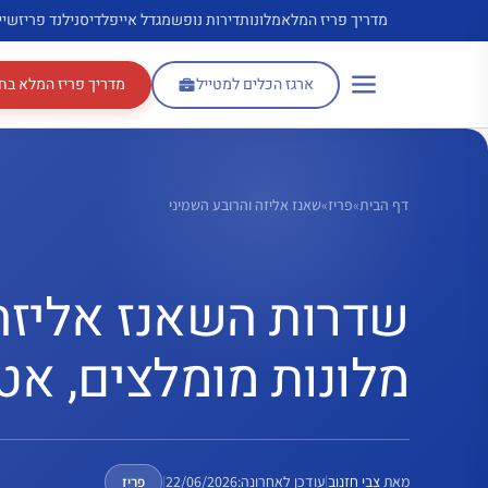
דלג
מדריך פריז המלא
מלונות
דירות נופש
מגדל אייפל
דיסנילנד פריז
שיי
תוכן
ארגז הכלים למטייל
מדריך פריז המלא בח
דף הבית
»
פריז
»
שאנז אליזה והרובע השמיני
שדרות השאנז אליזה:
מלונות מומלצים, אטר
מאת
צבי חזנוב
|
עודכן לאחרונה:
22/06/2026
|
פריז