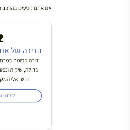
דירה היא אופציה מעולה:

בכיכר קונקורד
קה מהשאנז אליזה.
, בניהולו של אודי
 מומלץ בחום!
ת הדירה