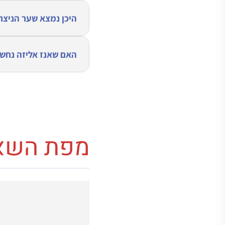
היכן נמצא שער הניצחו
האם שאנז אליזה נחשב
מפת השאנ