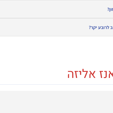
ן?
 לרובע יקר?
ז אליזה