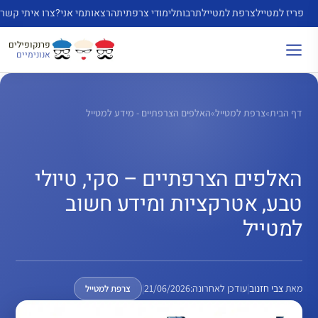
דלג
פריז למטייל
צרפת למטייל
תרבות
לימודי צרפתית
הרצאות
מי אני?
צרו איתי קשר
תוכן
פרנקופילים
אנונימיים
דף הבית
»
צרפת למטייל
»
האלפים הצרפתיים - מידע למטייל
האלפים הצרפתיים – סקי, טיולי
טבע, אטרקציות ומידע חשוב
למטייל
מאת
צבי חזנוב
|
עודכן לאחרונה:
21/06/2026
|
צרפת למטייל