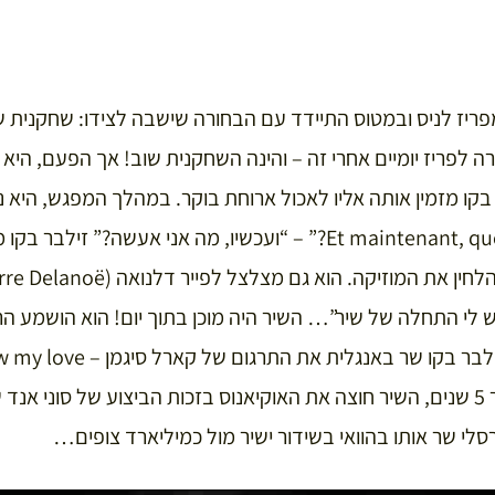
קו טס מפריז לניס ובמטוס התיידד עם הבחורה שישבה לצידו: שחקני
ה לפריז יומיים אחרי זה – והינה השחקנית שוב! אך הפעם, היא
בקו מזמין אותה אליו לאכול ארוחת בוקר. במהלך המפגש, היא
ולוחשת: “Et maintenant, que vais-je faire?” – “ועכשיו, מה אני אעש
יש לי התחלה של שיר”… השיר היה מוכן בתוך יום! הוא הושמע ה
ללהיט גם באנגליה.כעבור 5 שנים, השיר חוצה את האוקיאנוס בזכות הביצוע של סו