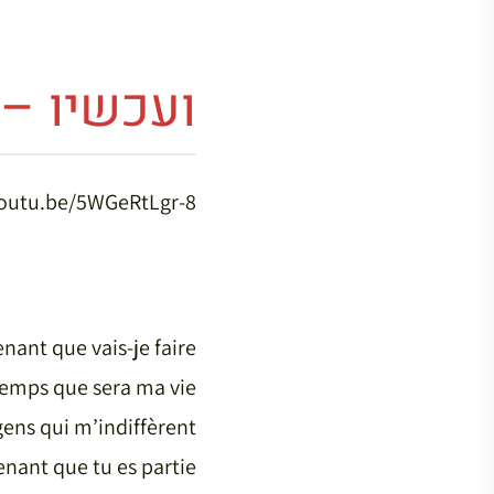
ועכשיו – (Et maintenant ) ז’ילב
youtu.be/5WGeRtLgr-8
nant que vais-je faire?
temps que sera ma vie
gens qui m’indiffèrent
nant que tu es partie