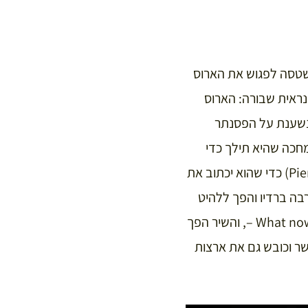
ת שטסה לפגוש את הארוס
 נראית שבורה: הארוס
 נשענת על הפסנתר
ה?” זילבר בקו מחכה שהיא תילך כדי
למהר אל הפסנתר שלו להלחין את המוזיקה. הוא גם מצלצל לפייר דלנואה (Pierre Delanoë) כדי שהוא יכתוב את
רבה ברדיו והפך ללהיט
בצרפת. שנה אחרי זה, ז’ילבר בקו שר באנגלית את התרגום של קארל סיגמן – What now my love –, והשיר הפך
ני אנד שר וכובש גם את ארצות