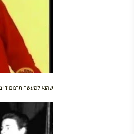
שהוא למעשה תרגום די נאמן של השיר ( Girls Made to love