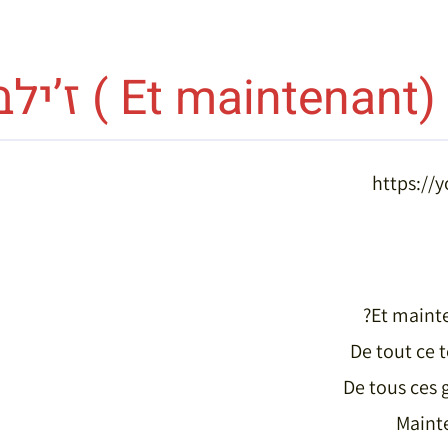
ר בקו
https://
Et mainte
De tout ce 
De tous ces 
Mainte