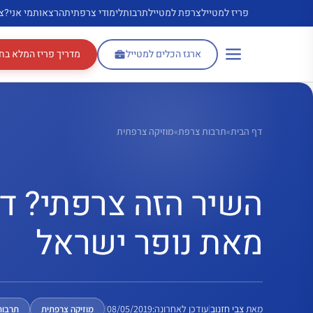
דלג
פריז למטייל
צרפת למטייל
תרבות
לימודי צרפתית
הרצאות
מי אני?
צ
תוכן
ארגז הכלים למטייל
מדריך פריז המלא בח
דף הבית
»
תרבות צרפת
»
מוזיקה צרפתית
השיר הזה צרפתי? ד
מאת נופר ישראל
מאת
צבי חזנוב
|
עודכן לאחרונה:
08/05/2019
|
מוזיקה צרפתית
תרבות