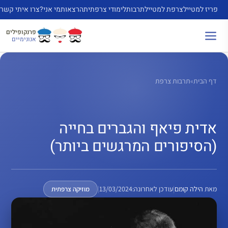
דלג
פריז למטייל
צרפת למטייל
תרבות
לימודי צרפתית
הרצאות
מי אני?
צרו איתי קשר
תוכן
פרנקופילים
אנונימיים
דף הבית
»
תרבות צרפת
אדית פיאף והגברים בחייה
(הסיפורים המרגשים ביותר)
מאת
הילה קומם
|
עודכן לאחרונה:
13/03/2024
|
מוזיקה צרפתית