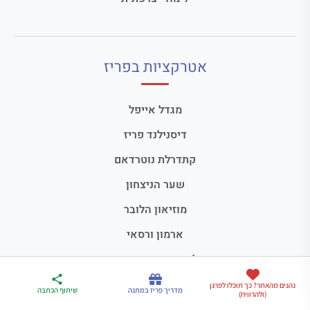
אטרקציות בפריז
מגדל אייפל
דיסנילנד פריז
קתדרלת נוטרדאם
שער הניצחון
מוזיאון הלובר
ארמון ורסאי
כל האטרקציות בפריז
ארגז הכלים שלי
נהנים מהאתר? כך תוכלו לפרגן
מדריך פריז
דברו
מדריך פריז במתנה
שיתוף הכתבה
(ולהרוויח)
לטיול בצרפת
במתנה
איתי בווטסאפ