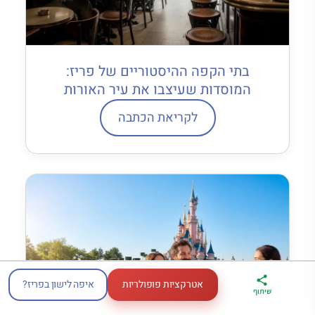
בתי הקפה ההיסטוריים של פריז:
המוסדות שעיצבו את עיר האורות
לקריאת הכתבה
אטרקציות פופולריות
איפה לישון בפריז?
ארגז הכלים שלי
מדריך פריז
דברו
שיתוף
לטיול בצרפת
במתנה
איתי בווטסאפ