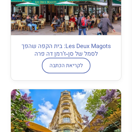
Les Deux Magots: בית הקפה שהפך
לסמל של סן‐ז’רמן דה פרה
לקריאת הכתבה