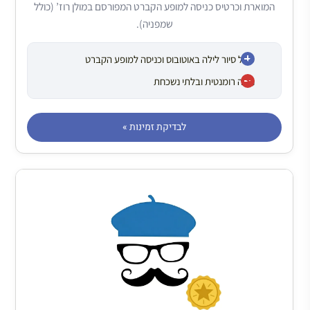
המוארת וכרטיס כניסה למופע הקברט המפורסם במולן רוז’ (כולל
שמפניה).
כולל סיור לילה באוטובוס וכניסה למופע הקברט
חוויה רומנטית ובלתי נשכחת
לבדיקת זמינות »