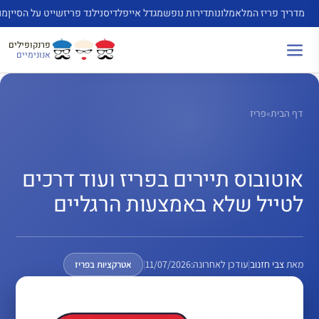
דלג
מדריך פריז המלא
מלונות
דירות נופש
מגדל אייפל
דיסנילנד פריז
שייט על הסיין
מו
תוכן
פרנקופילים
אנונימיים
דף הבית
»
פריז
אוטובוס תיירים בפריז ועוד דרכים
לטייל שלא באמצעות הרגליים
מאת
צבי חזנוב
|
עודכן לאחרונה:
11/07/2026
|
אטרקציות בפריז