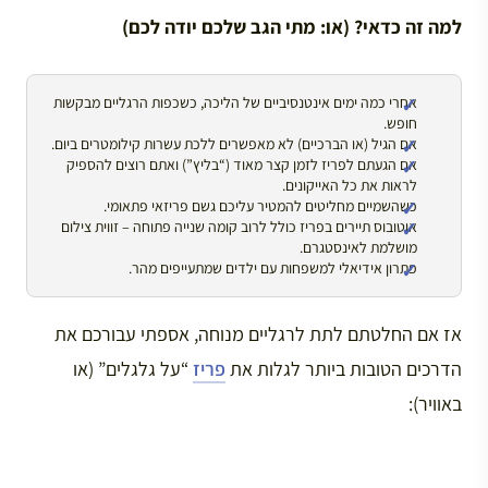
למה זה כדאי? (או: מתי הגב שלכם יודה לכם)
אחרי כמה ימים אינטנסיביים של הליכה, כשכפות הרגליים מבקשות
חופש.
אם הגיל (או הברכיים) לא מאפשרים ללכת עשרות קילומטרים ביום.
אם הגעתם לפריז לזמן קצר מאוד (“בליץ”) ואתם רוצים להספיק
לראות את כל האייקונים.
כשהשמיים מחליטים להמטיר עליכם גשם פריזאי פתאומי.
אוטובוס תיירים בפריז כולל לרוב קומה שנייה פתוחה – זווית צילום
מושלמת לאינסטגרם.
פתרון אידיאלי למשפחות עם ילדים שמתעייפים מהר.
אז אם החלטתם לתת לרגליים מנוחה, אספתי עבורכם את
הדרכים הטובות ביותר לגלות את
פריז
“על גלגלים” (או
באוויר):