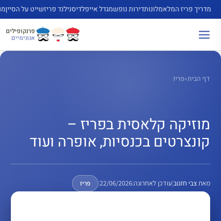
דלג
מדריך פריז המלא
מלונות
דירות נופש
מגדל אייפל
דיסנילנד פריז
שייט על הסיין
מו
תוכן
פרנקופילים
אנונימיים
דף הבית
»
פריז
מוזיקה קלאסית בפריז –
קונצרטים בכנסיות, אופרה ועוד
מאת
צבי חזנוב
|
עודכן לאחרונה:
22/06/2026
|
פריז