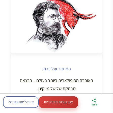
הסיפור של כרמן
האופרה הפופולארית ביותר בעולם – הרצאה
מרתקת של שלומי קינן.
לקריאת הכתבה
אטרקציות פופולריות
איפה לישון בפריז?
ארגז הכלים שלי
מדריך פריז
דברו
שיתוף
לטיול בצרפת
במתנה
איתי בווטסאפ