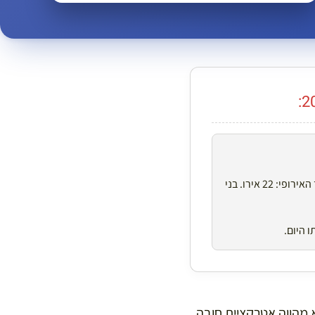
32 אירו לאדם (התייקרות של 45% לעומת השנה שעברה). תושבי האיחוד האירופי: 22 אירו. בני
 היום.
א מהווה אטרקציית חובה