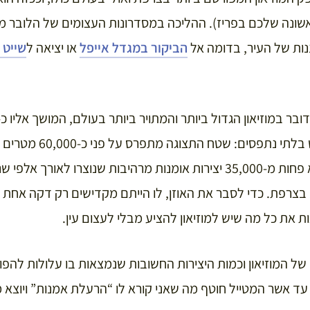
שונה שלכם בפריז). ההליכה במסדרונות העצומים של הלובר מ
נות של העיר, בדומה אל
הביקור במגדל אייפל
או יציאה ל
שייט 
חדרים שונים שמציגים לא פחות מ-35,000 יצירות אומנות מרהיבות שנוצרו 
העתיקה ועד המאה ה-19 בצרפת. כדי לסבר את האוזן, לו הייתם מקדישים רק דקה 
ו של המוזיאון וכמות היצירות החשובות שנמצאות בו עלולות להפ
ד אשר המטייל חוטף מה שאני קורא לו “הרעלת אמנות” ויוצא מ