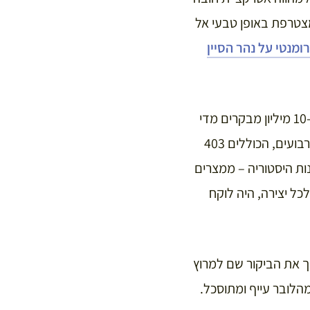
צטרפת באופן טבעי אל
רומנטי על נהר הסיין
עם זאת, חשוב להבין שמדובר במוזיאון הגדול ביותר והמתויר ביותר בעולם, המושך אליו כ-10 מיליון מבקרים מדי
שנה. המספרים כאן פשוט בלתי נתפסים: שטח התצוגה מתפרס על פני כ-60,000 מטרים רבועים, הכוללים 403
לאורך אלפי שנות היסטוריה – ממצרים
אחת לכל יצירה, היה לוקח
וך את הביקור שם למרוץ
הלובר עייף ומתוסכל.