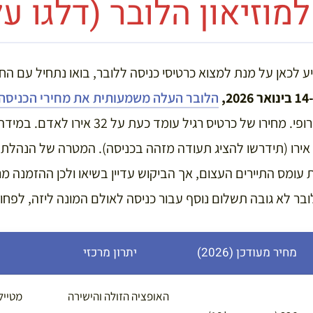
מוזיאון הלובר (דלגו על
יע לכאן על מנת למצוא כרטיסי כניסה ללובר, בואו נתחיל עם ה
,
הלובר העלה משמעותית את מחירי הכניסה ב-%
שאינם אזרחי האיחוד האירופי. מחירו של כרטיס רגיל
אירופאי, המחיר נשאר 22 אירו (תידרשו להציג תעודה מזהה בכניסה). המטרה של ה
 עומס התיירים העצום, אך הביקוש עדיין בשיאו ולכן ההזמנה מ
ובר לא גובה תשלום נוסף עבור כניסה לאולם המונה ליזה, לפחו
מחיר מעודכן (2026)
יתרון מרכזי
האופציה הזולה והישירה
מטייל