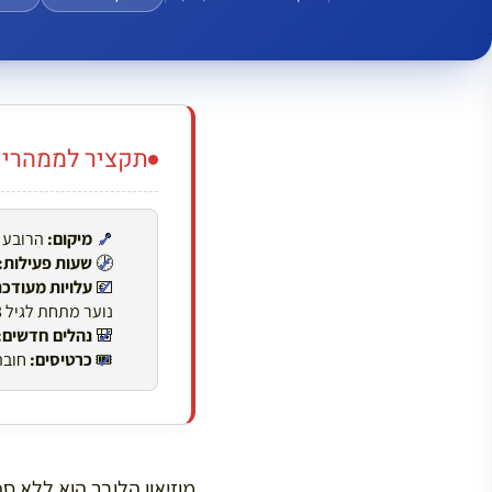
תקציר לממהרים –
📍
מיקום:
הרובע ה-1 של פריז, על גדת נ
🕒
שעות פעילות:
💶
עלויות מעודכנ
נוער מתחת לגיל 18 נכנסים חינם.
🎒
נהלים חדשים:
🎟️
כרטיסים:
חובה 
מוזיאון הלובר הוא ללא ס