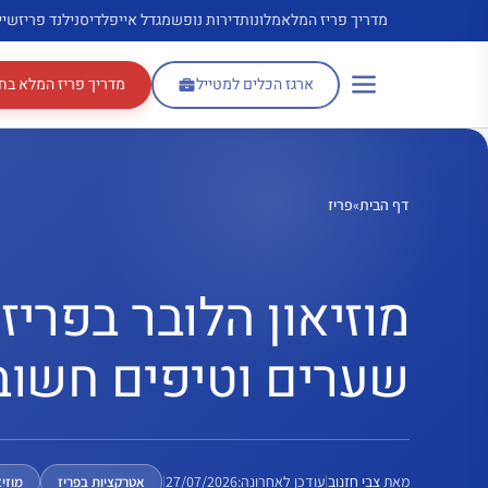
דלג
מדריך פריז המלא
מלונות
דירות נופש
מגדל אייפל
דיסנילנד פריז
שיי
תוכן
ארגז הכלים למטייל
מדריך פריז המלא בח
דף הבית
»
פריז
שערים וטיפים חשוב
מאת
צבי חזנוב
|
עודכן לאחרונה:
27/07/2026
|
אטרקציות בפריז
מוזיא