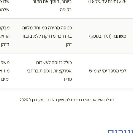
32€ (חינם עד גיל 18)
ביותר, חוסך את התור
שרוצי
בקופה
שלהם
כניסה מהירה במיוחד מלווה
מבקרי
משתנה (תלוי בספק)
בהדרכה מדויקת ללא בזבוז
הראשו
זמן
בזמן
כולל כניסה לעשרות
משפחו
לפי מספר ימי שימוש
אטרקציות נוספות ברחבי
מוזיא
פריז
ימים 
טבלת השוואת סוגי כרטיסים למוזיאון הלובר – מעודכן ל-2026
ורים