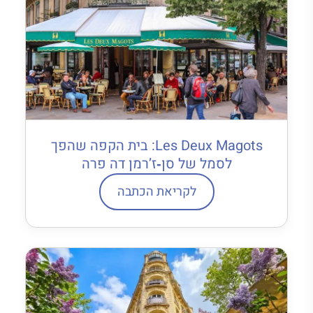
Les Deux Magots: בית הקפה שהפך
לסמל של סן‐ז’רמן דה פרה
לקריאת הכתבה