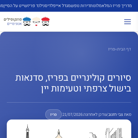
דלג
מדריך פריז המלא
מלונות
דירות נופש
מגדל אייפל
דיסנילנד פריז
שייט על הסיין
מו
תוכן
פרנקופילים
אנונימיים
דף הבית
»
פריז
סיורים קולינריים בפריז, סדנאות
בישול צרפתי וטעימות יין
מאת
צבי חזנוב
|
עודכן לאחרונה:
21/07/2026
|
פריז