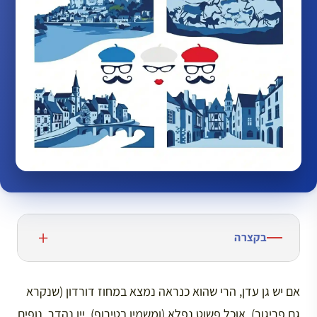
בקצרה
אם יש גן עדן, הרי שהוא כנראה נמצא במחוז דורדון (שנקרא
גם פריגור). אוכל פשוט נפלא (ומשמין בטירוף), יין נהדר, נופים