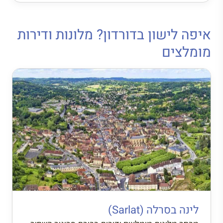
איפה לישון בדורדון? מלונות ודירות
מומלצים
לינה בסרלה (Sarlat)