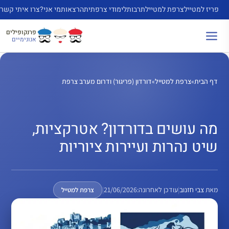
דלג
פריז למטייל
צרפת למטייל
תרבות
לימודי צרפתית
הרצאות
מי אני?
צרו איתי קשר
תוכן
פרנקופילים
אנונימיים
דף הבית
»
צרפת למטייל
»
דורדון (פריגור) ודרום מערב צרפת
מה עושים בדורדון? אטרקציות,
שיט נהרות ועיירות ציוריות
מאת
צבי חזנוב
|
עודכן לאחרונה:
21/06/2026
|
צרפת למטייל