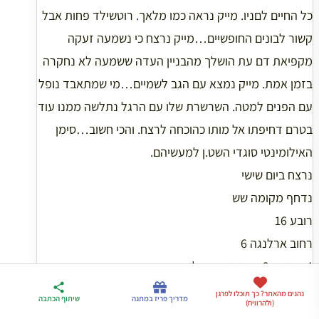
כל החיים לםניו. מייק נראה כמו מלאך. רוטשילד פחות אבל
קשור לבונים החופשיים…מייק נרצח כי נשמעה זעקה
מקפיאת דם עת הושלך מהבניין העדה ששמעה לא נחקרה
בזמן אמת. מייק נמצא עם הגב לשמיים…מי שמתאבד נופל
עם הפנים למטה. השרשרת שלו עם הרגל נתלשה ממנו עוד
בטרם דחיפתו אל מותו כהוכחה לרצח. והכי חשוב…סימן
האילומינטי סוגדי השט.ן למעשיהם.
נרצח ביום שישי
נדחף מקומה שש
רובע 16
רחוב ארלנגה 6
4 פעמים 6. סימן מובהק לרצח.
תקראו קצת תבינו.
ארגז הכלים שלי
נהנים מהאתר? כך תוכלו לפרגן
מדריך פריז
דברו
מדריך פריז במתנה
שיתוף הכתבה
(ולהרוויח)
לטיול בצרפת
במתנה
איתי בווטסאפ
הידעתם שבשווייץ בכוונה הציבו את מיטתו מול חלון עם