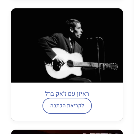
ראיון עם ז’אק ברל
לקריאת הכתבה