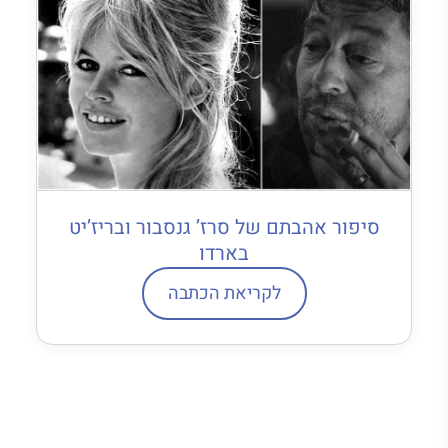
סיפור אהבתם של סרז’ גנסבור ובריז’יט
בארדו
לקריאת הכתבה