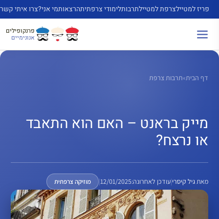
דלג
פריז למטייל
צרפת למטייל
תרבות
לימודי צרפתית
הרצאות
מי אני?
צרו איתי קשר
תוכן
פרנקופילים
אנונימיים
דף הבית
»
תרבות צרפת
מייק בראנט – האם הוא התאבד
או נרצח?
מאת
גיל קיסרי
|
עודכן לאחרונה:
12/01/2025
|
מוזיקה צרפתית