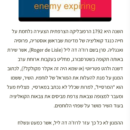
השנה היא 1792 הרפובליקה הצרפתית הצעירה נלחמת על
חייה כנגד קואליציה של מדינות שבראשן אוסטריה, פרוסיה
ואנגליה. סרן בשם רוז’ה דה ליל (Roger de Lisle), אשר שירת
באותה תקופה בשטרסבורג, מחליט בעקבות ארוחת ערב
דשנה ולהט פטריוטי (או שמא היה זה אקלר מקולקל?), לכתוב
המנון על מנת להעלות את המוראל של לוחמיו. השיר, ששמו
הוא “המרסייז”, למרות שכלל לא נכתב במארסיי, מצליח מעל
ומעבר למצופה וצבאות צרפת מביסים את צבאות הקואליציה
בעוד השיר מושר על שפתי הלוחמים.
ההמנון לא כל כך עזר לרוז’ה דה ליל, אשר כמעט ונשלח