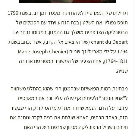
תהילתו של המארסייז לא החזיקה מעמד זמן רב. בשנת 1799
תופס נפוליון את השלטון בכח הזרוע ויחד עם הסמלים של
הרפובליקה הצרפתית מושלך גם ההמנון. במקומו נבחר Le
chant du Depart (שיר היוצאים אל הקרב), אשר נכתב בשנת
1794 על ידי מארי ז’וזף שנייה (Marie Joseph Chenier
1764-1811), אחיו הצעיר של המשורר המפורסם אנדרה
שנייה.
מבחינת רמות הפאשיזם שבהמנון הרי שהוא בהחלט משתווה
ל”אחיו הבכור” ולעיתים אף עולה עליו. וכך אם המארסייז
מדבר על הדם הטמא שירווה את תלמי המולדת, הרי שבשיר
הזה, באחד הבתים, האמא שולחת את בניה לקרב ונותנת את
חייהם בשביל הרפובליקה,מכיוון שצרפת היא הרי האם