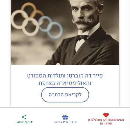
פייר דה קוברטן ותולדות הספורט
והאולימפיאדה בצרפת
לקריאת הכתבה
ארגז הכלים שלי
נהנים מהאתר? כך תוכלו לפרגן
מדריך פריז
דברו
מדריך פריז במתנה
שיתוף הכתבה
(ולהרוויח)
לטיול בצרפת
במתנה
איתי בווטסאפ