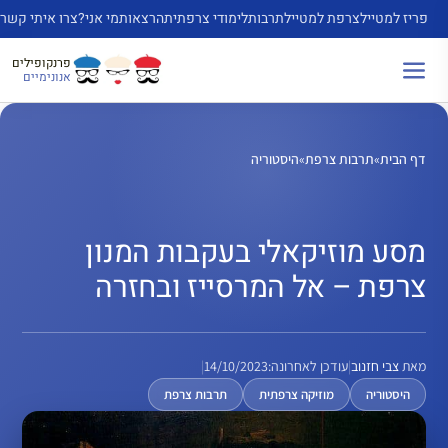
דלג
פריז למטייל
צרפת למטייל
תרבות
לימודי צרפתית
הרצאות
מי אני?
צרו איתי קשר
תוכן
פרנקופילים
אנונימיים
דף הבית
»
תרבות צרפת
»
היסטוריה
מסע מוזיקאלי בעקבות המנון
צרפת – אל המרסייז ובחזרה
מאת
צבי חזנוב
|
עודכן לאחרונה:
14/10/2023
|
היסטוריה
מוזיקה צרפתית
תרבות צרפת