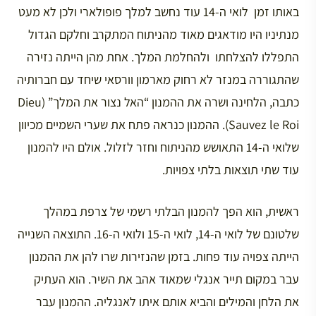
באותו זמן לואי ה-14 עוד נחשב למלך פופולארי ולכן לא מעט
מנתיניו היו מודאגים מאוד מהניתוח המתקרב וחלקם הגדול
התפללו להצלחתו ולהחלמת המלך. אחת מהן הייתה נזירה
שהתגוררה במנזר לא רחוק מארמון וורסאי שיחד עם חברותיה
כתבה, הלחינה ושרה את ההמנון “האל נצור את המלך” (Dieu
Sauvez le Roi). ההמנון כנראה פתח את שערי השמיים מכיוון
שלואי ה-14 התאושש מהניתוח וחזר לזלול. אולם היו להמנון
עוד שתי תוצאות בלתי צפויות.
ראשית, הוא הפך להמנון הבלתי רשמי של צרפת במהלך
שלטונם של לואי ה-14, לואי ה-15 ולואי ה-16. התוצאה השנייה
הייתה צפויה עוד פחות. בזמן שהנזירות שרו להן את ההמנון
עבר במקום תייר אנגלי שמאוד אהב את השיר. הוא העתיק
את הלחן והמילים והביא אותם איתו לאנגליה. ההמנון עבר