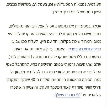
העולמית נמצאות המסעדות שזכו, בעמל רב, בשלושה כוכבים,
הציון המקסימלי במדריך מישלן.
אכילה במסעדות אלו נתפסת, אפילו אצל רוב הפרנקופילים,
בתור משהו בלתי מושג ובלתי נגיש. הסיבה העיקרית לכך היא
כמובן המחיר שיכול בקלות, יחד עם היין, לעלות כמו שבוע
ב
דירה נחמדה בפריז
. והאמת, עד לא מזמן גם אני ראיתי
במסעדות הללו משהו שמקביל לנרות חנוכה (לראותן בלבד),
אולם שתי סיבות גרמו לי בפעם הראשונה בחיי, להסתכל בשמי
הקולינאריה הצרפתית, עטורי הכוכבים, לשלוח יד ולקטוף לי
כמה. הסיבה הראשונה הייתה יום הולדת ה-40 שהלך והתקרב
ודרש חוויה מיוחדת לאור המספר העגול. והשנייה היא ספרו
של אריק זיו “
50 כוכבי מישלן
“.