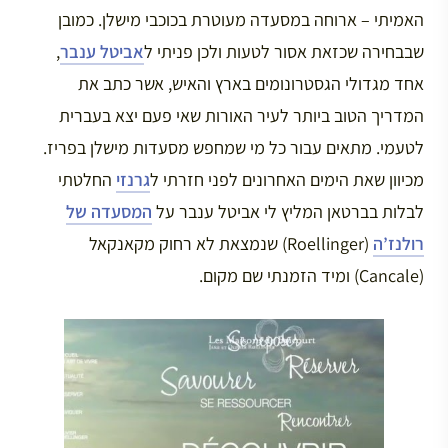
האמיתי – ארוחה במסעדה מעוטרת בכוכבי מישלן. כמובן
שבבחירה שכזאת אסור לטעות ולכן פניתי ל
אביטל ענבר
,
אחד מגדולי הגסטרונומים בארץ והאיש, אשר כתב את
המדריך הטוב ביותר לעיר האורות שאי פעם יצא בעברית
לטעמי. מתאים עבור כל מי שמחפש מסעדות מישלן בפריז.
מכיוון שאת הימים האחרונים לפני חזרתי ל
גרנזי
החלטתי
לבלות בברטאן המליץ לי אביטל ענבר על
המסעדה של
רולנז’ה
(Roellinger) שנמצאת לא רחוק מקאנקאל
(Cancale) ומיד הזמנתי שם מקום.