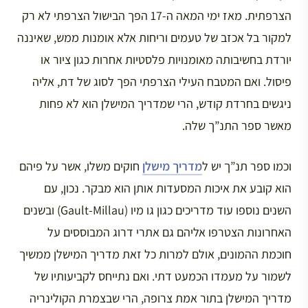
הצרפתית. מאז ימי המאה ה-17 הפך הבישול הצרפתי לא רק
למקור בל אכזב של טעמים וריחות אלא אומנות ממש, שאיננה
יורדת בחשיבותה מאומנויות פלסטיות אחרות כגון ציור או
פיסול. ואם המטבח העילי הצרפתי הפך לסוג של דת, אליה
ניגשים בחרדת קודש, הרי שמדריך המישלן הוא לא פחות
מאשר ספר התנ”ך שלה.
וכמו ספר תנ”ך יש ל
מדריך מישלן
חוקים משלו, אשר על פיהם
הוא קובע את איכות המסעדות אותן הוא מבקר. נכון, עם
השנים נוספו עוד מדריכים כגון גו מיו (Gault-Millau) ובשנים
האחרונות הצטרפו אליהם גם אתרי דרוג המבוססים על
חוכמת ההמונים, אולם למרות כל זאת מדריך המישלן ממשיך
לשמור על מעמדו הכמעט דתי. ואם נתייחס לקביעותיו של
מדריך המישלן בתור אמת צרופה, הרי שבצמרת הקולינריה