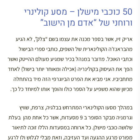
50 כוכבי מישלן – מסע קולינרי
ורוחני של “אדם מן הישוב”
אריק זיו, אשר בספר מכנה את עצמו בשם “צלק”, לא הגיע
מהבראנז’ה הקולינארית של השפים, כותבי ספרי הבישול
וכתבי האוכל. מדובר במנהל בכיר שמגיע מעולם ההייטק ואשר
הפך את העיסוק בקולינריה (אכילה ומאוחר יותר בישול) לאחד
מתחביביו. אני מביא את הפרט הביוגרפי הזה מיד בהתחלה
מכיוון שהוא משפיע על הספר כולו והופך אותו למיוחד כל כך.
במהלך מסעו הקולינארי המתרחש בבלגיה, צרפת, שוויץ
וגרמניה מבקר הסופר ב 9 מסעדות, אשר כל אחת מהן בעלת
שלושה כוכבי מישלן. כל ארוחה במסעדות הללו זוכה לתיאור
מפורט מרגע ההגעה ועד העזיבה, וזאת מבלי לגלוש ולו לרגע