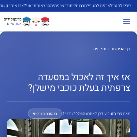
דלג
פריז למטייל
צרפת למטייל
תרבות
לימודי צרפתית
הרצאות
מי אני?
צרו איתי קשר
תוכן
פרנקופילים
אנונימיים
דף הבית
»
תרבות צרפת
אז איך זה לאכול במסעדה
צרפתית בעלת כוכבי מישלן?
מאת
צבי חזנוב
|
עודכן לאחרונה:
14/11/2024
|
המטבח הצרפתי