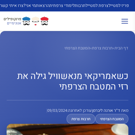
דלג
פריז למטייל
צרפת למטייל
תרבות
לימודי צרפתית
הרצאות
מי אני?
צרו איתי קשר
תוכן
פרנקופילים
אנונימיים
דף הבית
»
תרבות צרפת
»
המטבח הצרפתי
כשאמריקאי מנאשוויל גילה את
רזי המטבח הצרפתי
מאת
ד"ר אורנה ליברמן
|
עודכן לאחרונה:
09/03/2024
|
המטבח הצרפתי
תרבות צרפת