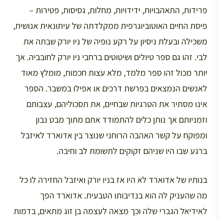
פרידות, התאהבויות, ידידויות, מחלות, גסיסות, פטירות –
פיסת החיים האוטוביוגרפית ממקלדתה של עיתונאית אנושית,
משכילה ובעלת ניסיון על רקע נופיה של ניו יורק שבתה את
לבי. זהו גם ספר טיולים ושיטוטים ברחבי ניו יורק לחובביה. אך
יותר מכול זהו ספר מלמד, מלא עצות חכמות, מומלץ מאוד
לאנשים הנמצאים בפרשת דרכים או אפילו במשבר. הספר
אינו מסתיר את הטרגיות שבחיים, את תסכוליהם, עצבותם
וזמניותם אך נותן כלים להתמודד אתם מתוך מבט נבון
ומפוקח על קשר האהבה הרוחני שנוצר בין אדוארד לאיזבל
ברגע שבו היו שניהם זקוקים לתשומת לב וחיבה.
בנותיו של אדוארד לא היו אז בניו יורק ואיזבל החזירה לו כל
מה שהעניק לה הוא בנדיבותו הטבעית. אדוארד הפך
לאידיאל הגברי שלה וכך מצאה לעצמה בן זוג מתאים, בדמות