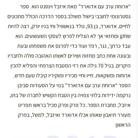
“ארוחת ערב עם אדוארד” מאת איזבל וינסנט הוא ספר
גסטרונומי לחובבי בישול משולב בספר הדרכה הכולל מתכונים
לחיים. אדוארד, בן 93, נולד בנאשוויל וחי בניו יורק, רצה להיות
שחקן ומחזאי אך לא הצליח לפרוץ לעסקי השעשועים. הוא
עבד כרתך, נגר, רפד ועוד כדי לפרנס את משפחתו ובעת
ובעונה אחת כתב מחזות ושירים לאשתו האהובה פולה ולחבריו
היקרים. בגיל 70 גילה את רזי המטבח הצרפתי והפליא להכין
ארוחות ומשקאות. חייו וחיי מכיריו ומוקיריו קיבלו טעם חדש.
הספר “ארוחת ערב עם אדוארד” בנוי על הסעודות סביבן
נרקמה ידידות בלתי צפויה בין הטבח הקשיש לחברה של בתו,
איזבל, מחברת הספר. כל פרק ופרק מכיל בראשו תפריט
מעורר תיאבון שאותו אכלו אדוארד ואיזבל, למשל, בפרק
הראשון: