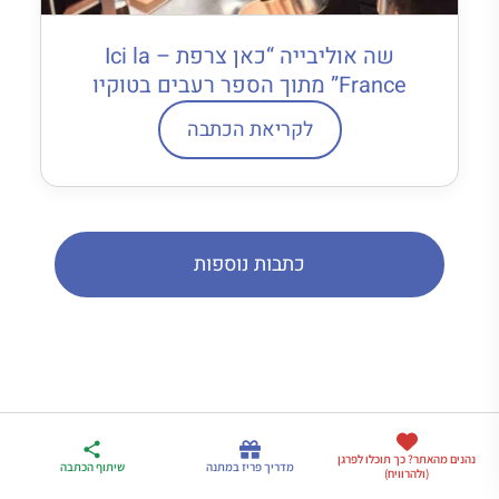
שה אוליבייה “כאן צרפת – Ici la
France” מתוך הספר רעבים בטוקיו
לקריאת הכתבה
כתבות נוספות
המלצות שלי לסיורים ואטרקציות
ארגז הכלים שלי
נהנים מהאתר? כך תוכלו לפרגן
מדריך פריז
דברו
מדריך פריז במתנה
שיתוף הכתבה
(ולהרוויח)
לטיול בצרפת
במתנה
איתי בווטסאפ
ששווה לשריין