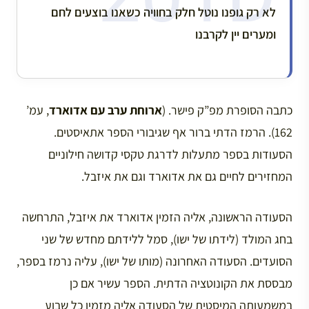
לא רק גופנו נוטל חלק בחוויה כשאנו בוצעים לחם
ומערים יין לקרבנו
כתבה הסופרת מפ”ק פישר. (
ארוחת ערב עם אדוארד
, עמ’
162). הרמז הדתי ברור אף שגיבורי הספר אתאיסטים.
הסעודות בספר מתעלות לדרגת טקסי קדושה חילוניים
המחזירים לחיים גם את אדוארד וגם את איזבל.
הסעודה הראשונה, אליה הזמין אדוארד את איזבל, התרחשה
בחג המולד (לידתו של ישו), סמל ללידתם מחדש של שני
הסועדים. הסעודה האחרונה (מותו של ישו), עליה נרמז בספר,
מבססת את הקונוטציה הדתית. הספר עשיר אם כן
במשמעותה המיסטית של הסעודה אליה מזמין כל שבוע