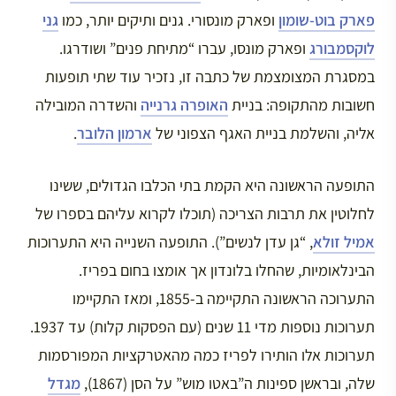
פארק בוט-שומון
ופארק מונסורי. גנים ותיקים יותר, כמו
גני
לוקסמבורג
ופארק מונסו, עברו “מתיחת פנים” ושודרגו.
במסגרת המצומצמת של כתבה זו, נזכיר עוד שתי תופעות
חשובות מהתקופה: בניית
האופרה גרנייה
והשדרה המובילה
אליה, והשלמת בניית האגף הצפוני של
ארמון הלובר
.
התופעה הראשונה היא הקמת בתי הכלבו הגדולים, ששינו
לחלוטין את תרבות הצריכה (תוכלו לקרוא עליהם בספרו של
אמיל זולא
, “גן עדן לנשים”). התופעה השנייה היא התערוכות
הבינלאומיות, שהחלו בלונדון אך אומצו בחום בפריז.
התערוכה הראשונה התקיימה ב-1855, ומאז התקיימו
תערוכות נוספות מדי 11 שנים (עם הפסקות קלות) עד 1937.
תערוכות אלו הותירו לפריז כמה מהאטרקציות המפורסמות
שלה, ובראשן ספינות ה”באטו מוש” על הסן (1867),
מגדל