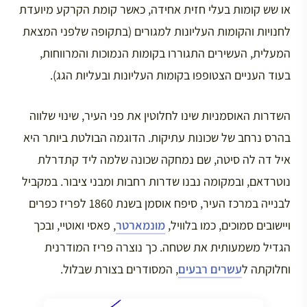
או שש קומות בעלי חזית אחידה, כאשר קומת הקרקע מיועדת
לחנויות והקומות העליונות למגורים (בתקופה שלפני המצאת
המעלית, העשירים התגוררו בקומות הנמוכות והמרווחות,
בעוד העניים הצטופפו בקומות העליונות ובעליות הגג).
השדרות האוסמניות שינו לחלוטין את פני העיר, שינוי שלווה
בהרס נרחב של שכונות עתיקות. הדוגמה הבולטת ביותר היא
איל דה לה סיטה, שם נמחקה שכונה שלמה ליד קתדרלת
נוטרדאם, ובמקומה נבנו שדרות רחבות ומבני ציבור. במקביל
לבנייה במרכז העיר, סיפח אוסמן בשנת 1860 לפריז כפרים
ויישובים סמוכים, כמו בלוויל,
מונמארטר
, פאסי ואוטיי, ובכך
הגדיל משמעותית את שטחה. כך נוצרה פריז המודרנית
וחלוקתה ל
עשרים רבעים
, המסודרים בצורת שבלול.