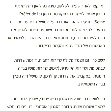
זמן קצר לאחר שעלה לשלטון, מינה נפוליאון השלישי את
הברון אוסמן למשרת פרפקט מחוז הסן (Préfet de la
Seine), תפקיד שהפך אותו בפועל למושל פריז עם סמכויות
כמעט בלתי מוגבלות. מטרתם המשותפת הייתה להפוך את
פריז לעיר מודרנית, פתוחה ומאווררת, ועל הדרך, לצמצם את
האפשרות של מרד עממי והקמת בריקדות.
לשם כך, יזם הצמד סלילת שדרות רחבות, דוגמת שדרות
סבסטופול ושדרות הקיסרית (לימים שדרות פוש) בגדה
הימנית, ובמקביל, את שדרות סן ז’רמן, סן מישל ודה גובלן
בגדה השמאלית.
הבולווארים הביאו עמם סגנון בנייה ייחודי, שהפך לתקן מחייב
למשך עשרות שנים. מדובר בסגנון “אוסמני”: בניינים בני חמש