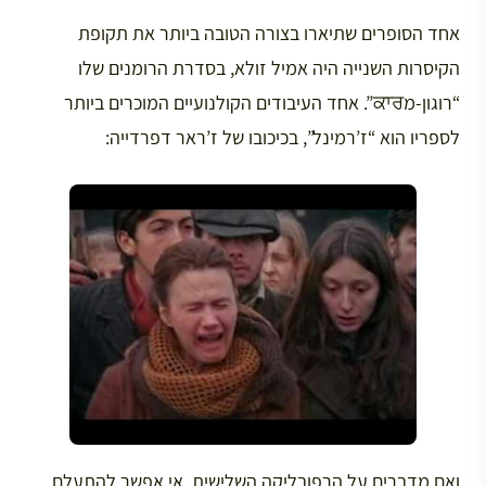
אחד הסופרים שתיארו בצורה הטובה ביותר את תקופת
הקיסרות השנייה היה אמיל זולא, בסדרת הרומנים שלו
“רוגון-מਕਾਰ”. אחד העיבודים הקולנועיים המוכרים ביותר
לספריו הוא “ז’רמינל”, בכיכובו של ז’ראר דפרדייה:
ואם מדברים על הרפובליקה השלישית, אי אפשר להתעלם