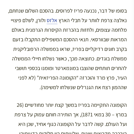
בסופו של דבר, נכנעה פריז לפרוסים. בהסכם השלום שנחתם,
נאלצה צרפת לוותר על חבלי הארץ
אלזס
ולורן, לשלם פיצויי
מלחמה עצומים, ולחזות בהכרזת הקיסרות הגרמנית באולם
המראות שבוורסאי. תנאי ההסכם המשפילים התקבלו בזעם
בקרב חוגים רדיקליים בפריז, שראו בממשלה הרפובליקנית
ממשלת בוגדים. כתוצאה מכך, כאשר נשלחו חיילי הממשלה
להחרים תותחים שהוצבו במונמארטר ומומנו בכספי תושבי
העיר, פרץ מרד והוכרזה “הקומונה הפריזאית” (לא לפני
שההמון רצח את הגנרלים שנשלחו למשימה).
הקומונה התקיימה בפריז במשך קצת יותר מחודשיים (26
במרץ – 30 במאי 1871), אך הותירה חותם עמוק על צרפת
ועל העולם. קשה לדבר על הקומונה כגוף אחיד, שכן היא
הורכבה מקבוצות שונות, שלעיתים היו חלוקות בדעותיהן.