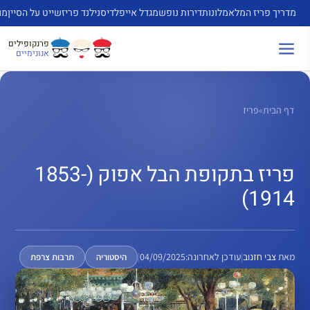
דלג
מדריך פריז המלא
מלונות
דירות נופש
מגדל אייפל
דיסנילנד פריז
שייט על הסיין
מו
תוכן
פרנקופילים
אנונימיים
דף הבית
»
פריז
פריז בתקופת הבל אפוק (1853-
1914)
מאת
צבי חזנוב
|
עודכן לאחרונה:
04/09/2025
|
היסטוריה
תרבות צרפת