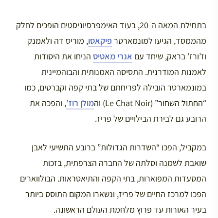
בתחילת המאה ה-20, בעוד האימפרסיוניסטים הופכים לחלק
מהממסד, הגיעו למונמארטר
פיקאסו
, מוריס דה ולאמנק
וז’ורז’ בראק, שיחד עם
אנרי מאטיס
הניחו את היסודות
לאמנות המודרנית. התסיסה האמנותית והבוהמיינית
במונמארטר הובילה לפריחתם של בתי קפה וקברטים, כמו
“החתול השחור” (Le Chat Noir) וה
מולן רוז’
, והפכה את
הרובע גם לבירת הבילויים של פריז.
במקביל, הפכו “השדרות הגדולות” ברובע התשיעי לאבן
שואבת לשמנה וסלתה של החברה הצרפתית, בזכות
המסעדות המפוארות, בתי הקפה והתיאטראות. הבולווארים
הפכו למרכז החיים של פריז, ונשארו המקום התוסס ביותר
בעיר האורות עד פרוץ מלחמת העולם הראשונה.