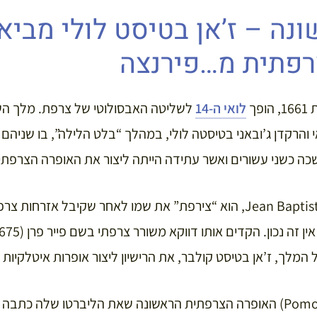
נה – ז’אן בטיסט לולי מביא
רפתית מ…פירנצה
פך
לואי ה-14
לשליטה האבסולוטי של צרפת. מלך הש
 והרקדן ג’ובאני בטיסטה לולי, במהלך “בלט הלילה”, בו שניה
ה כשני עשורים ואשר עתידה הייתה ליצור את האופרה הצרפתי
מלך, ז’אן בטיסט קולבר, את הרישיון ליצור אופרות איטלקיות
התוצאה הייתה פומון (Pomone) האופרה הצרפתית הראשונה שאת הליברטו שלה 