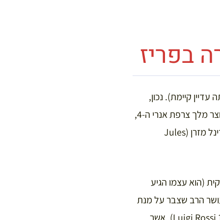
ה בפריז
דיין קיימת). נכון,
מלחינים איטלקיים חשובים כגון קאצ’יני (Giulio Romolo Caccini 1551-1618) ביקרו בחצר מלך צרפת אנרי ה-4,
אולם מי שבאמת הביא את המוזיקה האיטלקית, ואיתה גם את האופרה, לצרפת היה הקרדינל מזרן (Jules
ת (הוא עצמו הגיע
צל את העושר הרב שצבר על מנת
להפיק מספר אופרות איטלקיות חשובות, בהן אורפואו של המלחין לואיג’י רוסי (Luigi Rossi 1598-1653), אשר