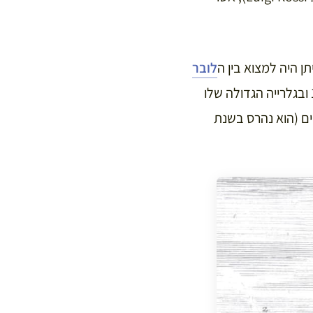
לובר
לבין כנסיית סן ז’רמן לוקסרואה. הארמון הזה היה שייך למשפחת המלוכה מאז המאה ה-16 ובגלרייה הגדולה שלו
ים (הוא נהרס בשנת