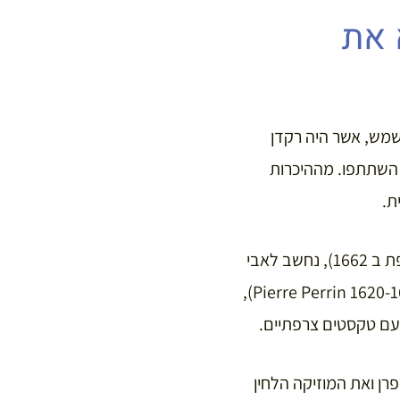
 את
מש, אשר היה רקדן
ם השתתפו. מההיכרות
ת.
ז’אן בטיסט לולי (Jean Baptiste Lully, הוא “צירפת” את שמו לאחר שקיבל אזרחות צרפת ב 1662), נחשב לאבי
האופרה הצרפתית. אולם אין זה נכון. הקדים אותו דווקא משורר צרפתי בשם פייר פרן (Pierre Perrin 1620-1675),
 עם טקסטים צרפתיים.
כתבה פרן ואת המוזיקה הלחין