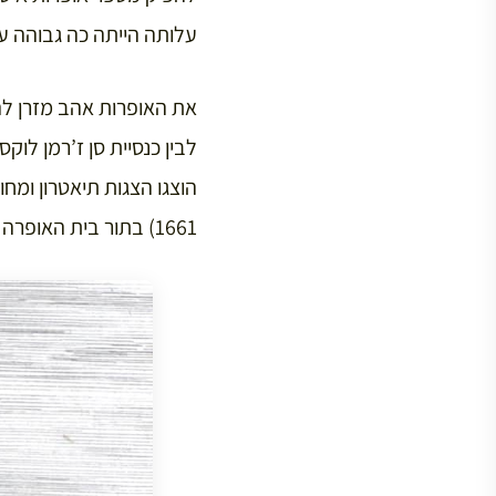
עלותה הייתה כה גבוהה ע
את האופרות אהב מזרן להציג באוטל דה פטי בורבון (
הוצגו הצגות תיאטרון ומח
1661) בתור בית האופרה הראשון של פריז.