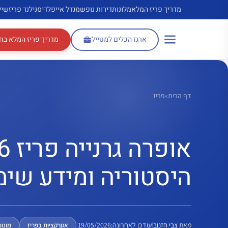
דלג
מדריך פריז המלא
מלונות
דירות נופש
מגדל אייפל
דיסנילנד פריז
שיי
תוכן
ארגז הכלים למטייל
מדריך פריז המלא בח
דף הבית
»
פריז
היסטוריה ומידע שימ
מאת
צבי חזנוב
|
עודכן לאחרונה:
19/05/2026
|
אטרקציות בפריז
מונו