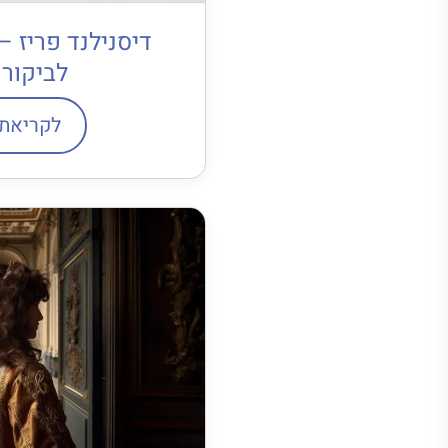
דיסנילנד פריז 
לביקור
לקריאת