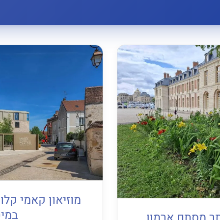
מוזיאון קאמי קלו
במיט
תר מסתם ארמון