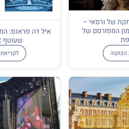
קת של ורסאי –
ון המפורסם של
איל דה פראנס: המ
פת
שעוטף א
 הכתבה
לקריאת 