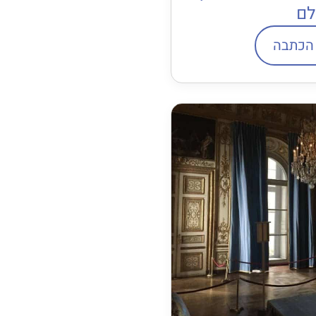
לם
הכתבה