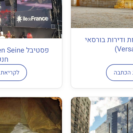
ת ודירות בורסאי
חנק
 הכתבה
לקריאת 