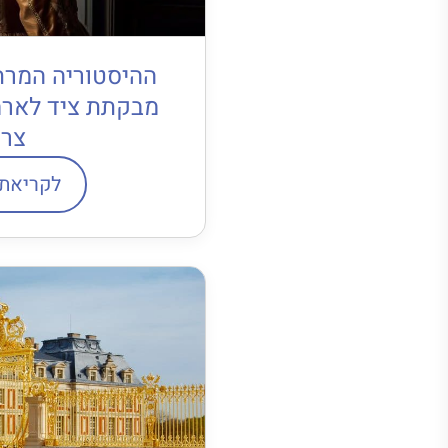
ההיסטוריה המרת
מבקתת ציד לארמ
צר
לקריאת