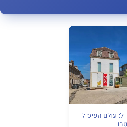
דל: עולם הפיסול
בו