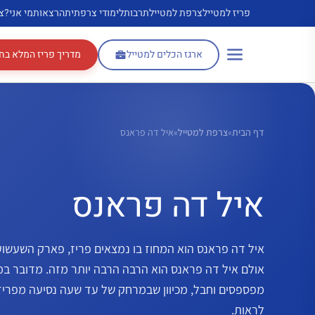
דלג
פריז למטייל
צרפת למטייל
תרבות
לימודי צרפתית
הרצאות
מי אני?
צ
תוכן
ארגז הכלים למטייל
מדריך פריז המלא בח
דף הבית
»
צרפת למטייל
»
איל דה פראנס
איל דה פראנס
איל דה פראנס הוא המחוז בו נמצאים פריז, פארק השעשועים
אולם איל דה פראנס הוא הרבה הרבה יותר מזה. מדובר במ
מפספסים וחבל, מכיוון שבמרחק של עד שעה נסיעה מפריז
לראות.