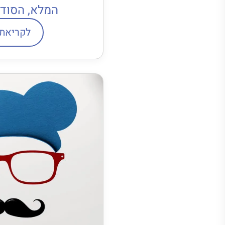
המלא, הסודו
לקריאת