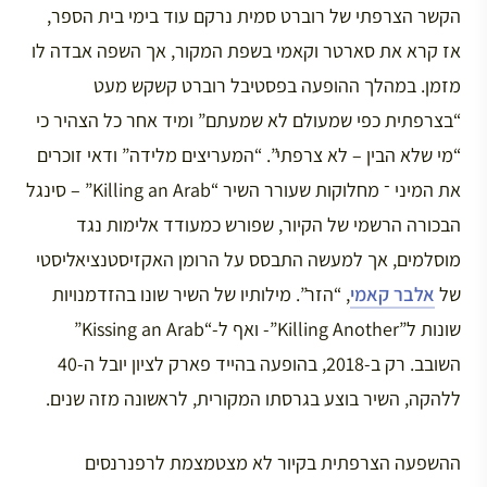
הקשר הצרפתי של רוברט סמית נרקם עוד בימי בית הספר,
אז קרא את סארטר וקאמי בשפת המקור, אך השפה אבדה לו
מזמן. במהלך ההופעה בפסטיבל רוברט קשקש מעט
“בצרפתית כפי שמעולם לא שמעתם” ומיד אחר כל הצהיר כי
“מי שלא הבין – לא צרפתי”. “המעריצים מלידה” ודאי זוכרים
את המיני ־ מחלוקות שעורר השיר “Killing an Arab” – סינגל
הבכורה הרשמי של הקיור, שפורש כמעודד אלימות נגד
מוסלמים, אך למעשה התבסס על הרומן האקזיסטנציאליסטי
של
אלבר קאמי
, “הזר”. מילותיו של השיר שונו בהזדמנויות
שונות ל”Killing Another”- ואף ל-“Kissing an Arab”
השובב. רק ב-2018, בהופעה בהייד פארק לציון יובל ה-40
ללהקה, השיר בוצע בגרסתו המקורית, לראשונה מזה שנים.
ההשפעה הצרפתית בקיור לא מצטמצמת לרפנרנסים