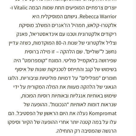
יוצרים צרפתיים המופיעים תחת שמות הבמה Vitalic ו-
Rebecca Warrior. גישתם המוסיקלית היא
אלקטרו-קלאש, תמהיל הז’אנרים המשלב מוסיקת
ריקודים אלקטרונית וטכנו עם אינדאסטריאל, פאנק
וצליל אלקטרוני של שנות ה-80 המוקדמות, כשזה עדיין
נחשב ל”שוליים”. שם הלהקה – זו מילה ברוסית
שפירושה בלאקמייל פוליטי. המונח “קומפרומט” היה
בשימוש של קגב והתייחס לטכניקות שונות של איסוף
חומרים “מפלילים” על דמויות פוליטיות וציבוריות. הלוגו
הגאוני של הלהקה מעוות את המלה המקורית על ידי
שימוש באותיות אנגליות ובאותיות רוסיות הפוכות,
שנראות דומות לאותיות “הנכונות”. ההופעה של
Kompromat נעלה את היום הראשון של הפסטיבל. הם
עלו על במה קטנה יותר אחרי ההופעה של הקיור וסיפקו
הרגשה שהמסיבה רק התחילה.