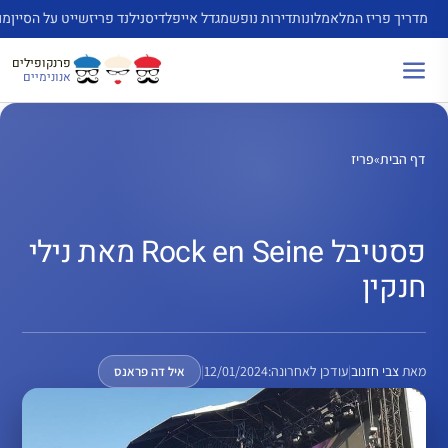
דלג
מדריך פריז המלא
מלונות
דירות נופש
מגדל אייפל
דיסנילנד פריז
שייט על הסיין
מו
תוכן
פרנקופילים
אנונימיים
דף הבית
»
פריז
פסטיבל Rock en Seine מאת נילי
חנקין
מאת
צבי חזנוב
|
עודכן לאחרונה:
12/01/2024
|
איל דה פראנס