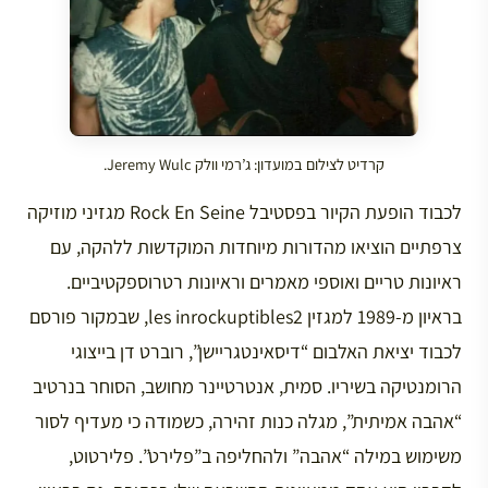
קרדיט לצילום במועדון: ג’רמי וולק Jeremy Wulc.
לכבוד הופעת הקיור בפסטיבל Rock En Seine מגזיני מוזיקה
צרפתיים הוציאו מהדורות מיוחדות המוקדשות ללהקה, עם
ראיונות טריים ואוספי מאמרים וראיונות רטרוספקטיביים.
בראיון מ-1989 למגזין les inrockuptibles2, שבמקור פורסם
לכבוד יציאת האלבום “דיסאינטגריישן”, רוברט דן בייצוגי
הרומנטיקה בשיריו. סמית, אנטרטיינר מחושב, הסוחר בנרטיב
“אהבה אמיתית”, מגלה כנות זהירה, כשמודה כי מעדיף לסור
משימוש במילה “אהבה” ולהחליפה ב”פלירט”. פלירטוט,