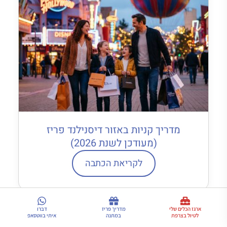
מדריך קניות באזור דיסנילנד פריז
(מעודכן לשנת 2026)
לקריאת הכתבה
ארגז הכלים שלי
מדריך פריז
דברו
לטיול בצרפת
במתנה
איתי בווטסאפ