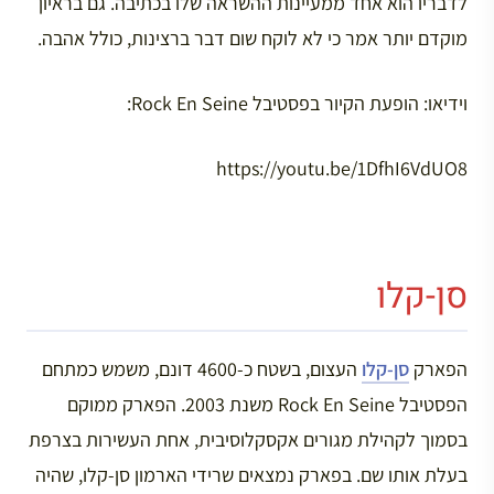
לדבריו הוא אחד ממעיינות ההשראה שלו בכתיבה. גם בראיון
מוקדם יותר אמר כי לא לוקח שום דבר ברצינות, כולל אהבה.
וידיאו: הופעת הקיור בפסטיבל Rock En Seine:
https://youtu.be/1DfhI6VdUO8
סן-קלו
הפארק
סן-קלו
העצום, בשטח כ-4600 דונם, משמש כמתחם
הפסטיבל Rock En Seine משנת 2003. הפארק ממוקם
בסמוך לקהילת מגורים אקסקלוסיבית, אחת העשירות בצרפת
בעלת אותו שם. בפארק נמצאים שרידי הארמון סן-קלו, שהיה