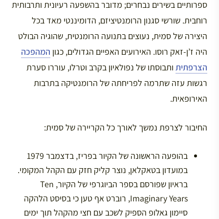
ספרותיים בשירים נבחרים; מדובר בהשפעה רעיונית ותרבותית
רוחבית. שורשי סגנון הרומנטיציזם, הדומיננטי מאד בכל
היצירה של סמית, נעוצים בתנועה הרומנטית, שהוגיה הבולט
היה ז’ן-זאק רוסו. האירועים האפיים הגדולים, כגון
המהפכה
הצרפתית
ותבוסתו של נפולאיון בקרב וטרלו, עוררו סערת
רגשות עזה שתרמה לפריחתה של הרומנטיקה בתרבות
האירופאית.
החיבור לצרפת נמשך לאורך כל הקריירה של סמית:
בהופעה הראשונה של הקיור בפריז, בדצמבר 1979
במועדון בטאקלאן, נוצר קליק חזק עם הקהל המקומי.
בראיון שפורסם בספר הביוגרפי של הקיור, Ten
Imaginary Years, רוברט אף טען כי בסיסט הלהקה
סיימון גאלופ הספיק לשכב עם חצי מהקהל תוך ימים