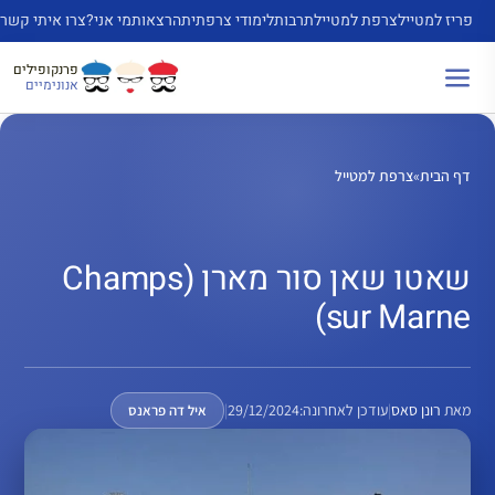
דלג
פריז למטייל
צרפת למטייל
תרבות
לימודי צרפתית
הרצאות
מי אני?
צרו איתי קשר
תוכן
פרנקופילים
אנונימיים
דף הבית
»
צרפת למטייל
שאטו שאן סור מארן (Champs
sur Marne)
מאת
רונן סאס
|
עודכן לאחרונה:
29/12/2024
|
איל דה פראנס