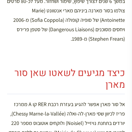
במשך 6 שנים לצורך שיפוץ, שימור ושחזור. מעל לכ-80 סרטים
צולמו בסור מארנה ביניהם מארי אנטוונט (Marie
Antoinette) של סופיה קופולה (Sofia Coppola) מ-2006
ויחסים מסוכנים (Dangerous Liaisons) של סטפן פרירס
(Stephen Frears) מ-1989.
כיצד מגיעים לשאטו שאן סור
מארן
אל סור מארן אפשר להגיע בעזרת רכבת RER קו A ממרכז
פריז לכיוון שסי מארן-לה-ואלה (Chessy Marne-la-Vallée),
יורדים בתחנת נויזייל (Noisiel) ולוקחים אוטובוס מספר 220