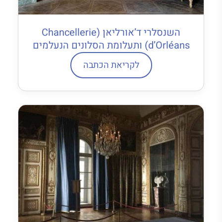
השנסלרי ד’אורליאן (Chancellerie
d’Orléans) ותעלומת הסלונים הנעלמים
לקריאת הכתבה