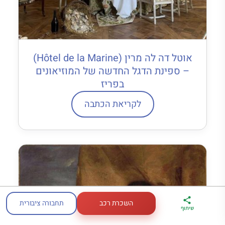
אוטל דה לה מרין (Hôtel de la Marine)
– ספינת הדגל החדשה של המוזיאונים
בפריז
לקריאת הכתבה
השכרת רכב
תחבורה ציבורית
ארגז הכלים שלי
מדריך פריז
דברו
שיתוף
לטיול בצרפת
במתנה
איתי בווטסאפ