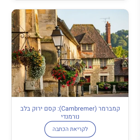
קמברמר (Cambremer): קסם ירוק בלב
נורמנדי
לקריאת הכתבה