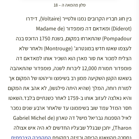
סלון מהמאה ה – 18
בין חוג חבריו הקרובים נמנו וולטייר (Voltaire), דידרו
(Diderot) ומאדאם דה פומפדור (Madame de
Pompadour) שהתארחו במקום, בשנת 1750 הדוכס בנה
לעצמו שאטו חדש במונטרוג’ (Montrouge) ולאחר שלא
הצליח למכור את סור מארן הוא השכיר אותו למאדאם דה
פומפדור תמורת 12,000 ליברות לשנה, פומפדור שהתאהבה
בשאטו הקטן השקיעה ממון רב בשיפוצו וריהוטו של המקום אך
למורת רוחה, המלך (שהיא היתה פילגשו), לא אהב את המקום
והיא נאלצה לעזוב אותו ב-1759 לאחר כשנתיים בלבד.השאטו
חסר המזל עמד שוב בשיממונו עד שלאחר ארבע שנים נמכר
לאיל הספנות גבריאל מישל דה טארון (Gabriel Michel de
Tharon), יתכן שבגלל שבעליו החדשים לא היה איש אצולה
נחסכה מהשאטו הריסה ובזיזה בתקופת
המהפכה הצרפתית