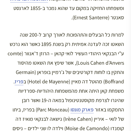
ומשפחתו החזיקה במקום עד שהוא נמכר ב-1855 לארנסט
סאנטר (Ernest Santerre).
למרות כל הבעלים והתהפוכות לאורך קרוב ל-200 שנה
השאטו זכה לעדנה אמיתית רק בשנת 1895 כאשר הוא נרכש
ע”י הבנקאי היהודי העשיר לואי קהאן – הרוזן ד’אנוור (comte
Louis Cahen d’Anvers), אשר שיפץ את השאטו מהיסוד
והתקין בו לוחות דקורטיבים של ג’רמיין בופראן (Germain
Boffrand) מהוטל דה מאיין (Hotel de Mayenne) ב
פריז
.
משפחת קאן היתה אחת מהמשפחות היהודיות-ספרדיות
שהיגרו לצרפת מקוסטנטינופול במאה ה-19 ואשר רובן
התמקמו באזור
פארק מונסו
(Parc Monceau) בפריז, ביתו
של לואי – איריין (Irène Cahen) נישאה לבנקאי מואיז דה
קומנדו (Moise de Camondo) וילדה לו שני ילדים – ניסים