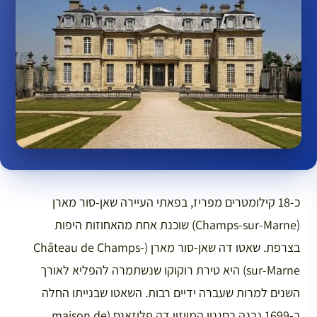
כ-18 קילומטרים מפריז, בפאתי העיירה שאן-סור מארן
(Champs-sur-Marne) שוכנת אחת מהאחוזות היפות
בצרפת. שאטו דה שאן-סור מארן (Château de Champs-
sur-Marne) היא טירת רוקוקו שנשתמרה להפליא לאורך
השנים למרות שעברה ידיים רבות. השאטו שבנייתו החלה
ב-1699 נבנה בסגנון המייזון דה פליזאנס (maison de