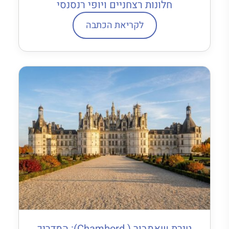
חלונות רצחניים ויופי רנסנסי
לקריאת הכתבה
טירת שאמבור ( Chambord): המדריך