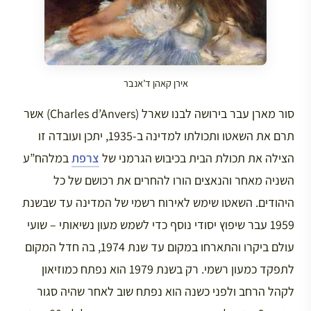
אירן קאהן ד’אנבר
סור מארן עבר בירושה לבנו שארל (Charles d’Anvers) אשר
תרם את השאטו ותכולתו למדינה ב-1935, יתכן ועובדה זו
הצילה את תכולת הבית בכיבוש הגרמני של
צרפת
במלהח”ע
השניה מאחר והנאצים הורו להחרים את רכושם של כל
היהודים. השאטו שימש לאירוח רשמי של המדינה עד שבשנת
1959 עבר שיפוץ יסודי נוסף כדי לשמש מעון נשיאותי – שועי
עולם ביקרו והתארחו במקום עד שנת 1974, בה חדל המקום
לתפקד כמעון רשמי. רק בשנת 1979 הוא נפתח כמוזיאון
לקהל הרחב ולפני כשנה הוא נפתח שוב לאחר שהיה סגור