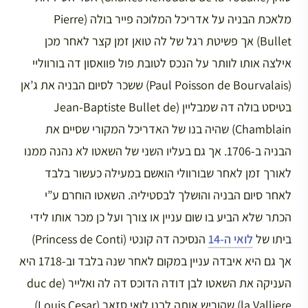
מלאכת הבניה על אדריכל המלוכה פייר בולה (Pierre
Bullet) אך פשיטת רגל של לה טואן זמן קצר לאחר מכן
אילצה אותו לוותר על הנכס לטובת פול פוואסון דה בורווליי
(Paul Poisson de Bourvalais) ששכר לסיום הבניה את ג’אן
בטיסט בולה דה שמבליין (Jean-Baptiste Bullet de
Chamblain) שהיה בנו של האדריכל המקורי שסיים את
הבניה ב-1706. אך גם בעליו השני של השאטו לא נהנה ממנו
לאורך זמן לאחר שבורוולי הואשם במעילה כעשור בלבד
לאחר סיום הבניה והושלך לבסטיליה. השאטו הוחרם ע”י
הכתר שלא הביע בו שום עניין או צורך ועל כן מכר אותו לידי
ביתו של
לואי ה-14
הנסיכה דה קונטי (Princess de Conti)
אך גם היא איבדה עניין במקום לאחר שנה בלבד וב-1718 היא
העניקה את השאטו לבן דודה הדוכס דה לה ואלייר (duc de
la Valliere) שהוריש אותה לבנו לואי סזאר (Louis Cesar)