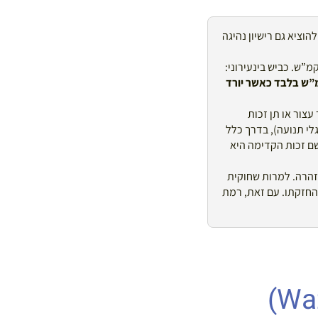
הוציא גם רישיון נהיגה
לות המהירות בצרפת משתנות כשיורד גשם! שטח עירוני: 50 קמ”ש. כביש בינעירוני:
 קמ”ש בלבד כאשר יורד
צור או תן זכות
לי תנועה), בדרך כלל
ם זכות הקדימה היא
זהרה. למרות שחוקית
טלה את הקנס על אי-החזקתו. עם זאת, רמת