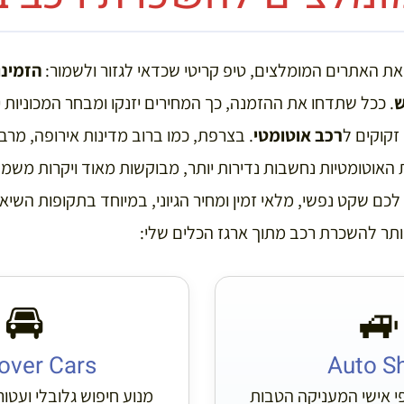
ת האתרים המומלצים, טיפ קריטי שכדאי לגזור ולשמור:
הזמינ
ש
. ככל שתדחו את ההזמנה, כך המחירים יזנקו ומבחר המכוניות
זקוקים ל
רכב אוטומטי
. בצרפת, כמו ברוב מדינות אירופה, מר
יות האוטומטיות נחשבות נדירות יותר, מבוקשות מאוד ויקרות מש
ם שקט נפשי, מלאי זמין ומחיר הגיוני, במיוחד בתקופות השיא
תר להשכרת רכב מתוך ארגז הכלים שלי:
🚘
🚙
over Cars
Auto S
י אישי המעניקה הטבות
מנוע חיפוש גלובלי ועטו