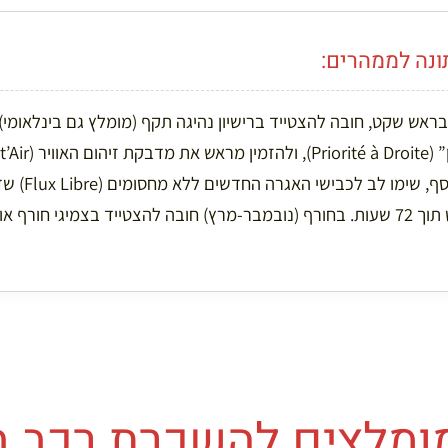
נה לממהרים:
ראש שקט, חובה להצטייד ברישיון נהיגה תקף (מומלץ גם בינלאומי),
לערים גדולות. בנוס
באשראי באינטרנט תוך 72 שעות. בחורף (נובמבר-מרץ) חובה להצטייד בצמיגי ח
ומלצים להשכרת רכב 