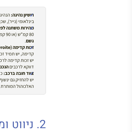
רישיון נהיגה:
הנהיגה
בינלאומי (נייר), ש
מהירות משתנה לפי מ
80 קמ”ש (או 90 קמ”ש בכבישים עם הפרדה). כביש מהיר: 130 קמ”ש במזג אוויר רגיל, אך
גשם
.
זכות קדימה (Priorité à Droite):
קדימה, יש תמיד זכו
יש זכות קדימה לרכב
דווקא לרכבים
הנכנ
ציוד חובה ברכב:
כל
האלכוהול המותרת בדם מ
2. ניווט ומצלמות מהירות (החוק נגד Waze)