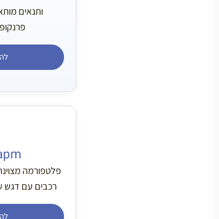
ותנאים מותא
פרנקופי
לה
apm
פלטפורמה מצוינת
רכבים עם דגש על 
לה