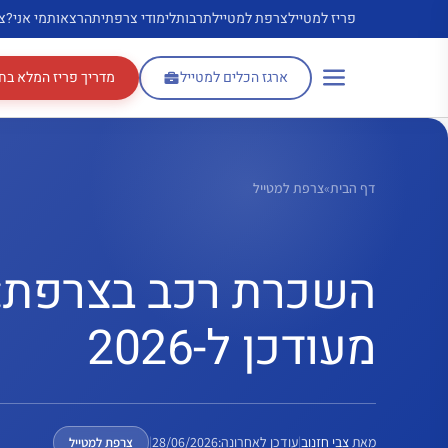
דלג
פריז למטייל
צרפת למטייל
תרבות
לימודי צרפתית
הרצאות
מי אני?
צ
תוכן
ארגז הכלים למטייל
מדריך פריז המלא בח
דף הבית
»
צרפת למטייל
השכרת רכב בצרפת: 
מעודכן ל-2026
מאת
צבי חזנוב
|
עודכן לאחרונה:
28/06/2026
|
צרפת למטייל