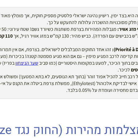
 היא בצד ימין. רישיון נהיגה ישראלי פלסטיק מספיק חוקית, אך מומלץ מאוד ל
כן חלק מסוכנויות ההשכרה עלולות להתעקש על כך.
זג אוויר:
מגב
110
זהו אחד החוקים המבלבלים לישראלים. בצרפת, אם אין תמרור ע
ת קדימה לרכב המגיע מימין – גם אם הוא מגיע מסמטה קטנה! בכיכרות (מעג
ים בתוך הכיכר, למעט במקומות היסטוריים (כמו סביב
שער הניצחון
בפריז) ש
סים
לכיכר.
 רכב חייב להכיל אפוד זוהר (בתוך תא הנוסעים, לא בתא המטען!) ומשולש א
יש להחזיק גם ינשוף אישי לבדיקת אלכוהול (Ethylotest), ממשלת צרפת בי
חמירה ועומדת על 0.05% בלבד.