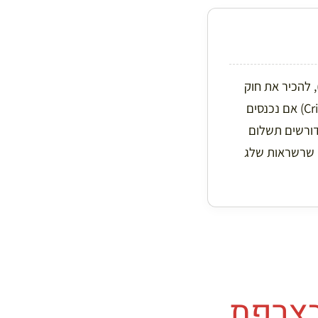
 להכיר את חוק
“זכות קדימה לימין” (Priorité à Droite), ולהזמין מראש את מדבקת זיהום האוויר (Crit’Air) אם נכנסים
ף, שימו לב לכבישי האגרה החדשים ללא מחסומים (Flux Libre) שדורשים תשלום
ורף או שרשראות שלג
בצרפת