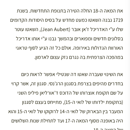
את המאה ה-18 החלה הטירה בתנופת התחדשות. בשנת
1719 נבנה השאטו כמעט מחדש על בסיס היסודות הקדומים
שלו ע”י האדריכל ז’אן אובר (Jean Aubert), השאטו עוטר
בסלונים חדשים ומפוארים ובהמשך נבנו ע”י אותו אדריכל
האורוות הגדולות באירופה. אולם כל זה הגיע לסוף טראגי
במהפכה הצרפתית בה נגרם נזק עצום לארמון.
את השינוי שעברה שאטו דה שנטילי אפשר לראות כיום
בחדרים מהיפים בצרפת בסגנון הרג’נסי. סגנון זה, אשר קרוי
על שם תקופת אוצרותו של הדוכס ד’אורליאן פיליפ השני
(בתקופת ילדותו של לואי ה-15), מתייחס בעצם לסגנון
המעבר בין הבארוק של לואי ה-14 לרוקוקו של לואי ה-15 והוא
היה באופנה מסוף המאה ה-17 ועד לתחילת שנות השלושים
של המאה ה-18.