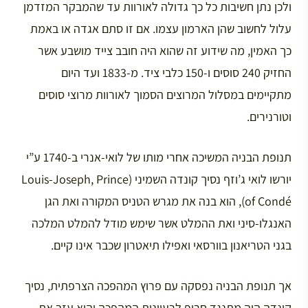
ולכן נתן חשיבות כל כך גדולה לאורוות עד שהמבקר המזדמן
עלול לחשוב שהן הארמון עצמו. אם זו סתם אגדה או באמת
כך האמין, מה שידוע זה שהוא היה חובב צייד מושבע אשר
החזיק 240 סוסים ו-150 כלבי ציד. מ-1833 ועד היום
מתקיימים במסלול המרוצים הסמוך לאורוות מרוצי סוסים
וטורנירים.
תנופת הבניה המשיכה אחרי מותו של לואי-אנרי ב-1740 ע”י
יורשו לואי ג’וזף נסיך קונדה השמיני (Louis-Joseph, Prince
of Condé), הוא בנה את מגרש הטניס המקורה ואת הגן
האנגלו-סיני ואת ההמלט אשר שימש מודל להמלט המלכה
בגני הטריאנון בוורסאי ואפילו תיאטרון שכבר אינו קיים.
אך תנופת הבניה נפסקה עם פרוץ המהפכה הצרפתית, נסיך
קונדה היה מתנגד חריף לרעיונות המהפכה והוא עזב את