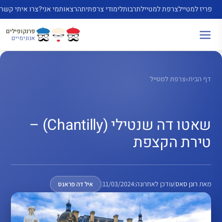
דלג
פריז למטייל
צרפת למטייל
תרבות
לימודי צרפתית
הרצאות
מי אני?
צרו איתי קשר
תוכן
פרנקופילים
אנונימיים
דף הבית
»
צרפת למטייל
שאטו דה שנטילי (Chantilly) –
טירת הקצפת
מאת
רונן סאס
|
עודכן לאחרונה:
11/03/2024
|
איל דה פראנס