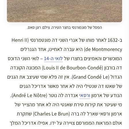
הפסל של מונמורנסי בחצר הטירה. צילם: רונן סאס.
ב-1632 לאחר מותו של אנרי השני דה מונטמרנסי (Henri II
de Montmorency) היא עברה לאחיינו, אחד הגנרלים
המוכשרים והאמיצים בחצרו של
לואי ה-14
– לואי השני הדוכס
דה בורבון (Louis II de Bourbon-Condé) המכונה הקונדה
הגדול (Grand Condé Le). אין זה פלא שמי שעיצב את הגנים
של שאטו דה שנטילי היה לא אחר מאשר אדריכל הגנים
הנודע של ארמון
ורסאי
אנדרה לה נוטר (André Le Nôtre).
מי שעיטר את קירות טירת שאנטי היה לא אחר מהצייר של
ארמון ורסאי שארל לה ברה (Charles Le Brun) שתקרת
אולם המראות המפורסם צויירה על ידו. אפילו אדריכל המלך