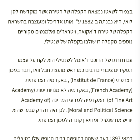
בצמוד לשאטו נמצאת הקפלה של הטירה אשר מוקדשת לסן
לואי, היא נבנתה ב-1882 ע”י אותו אדריכל ומעוצבת בהשראת
הקפלה של טירת ד’אקואה, ויטראז’ים ואלמנטים מקוריים
נוספים מקפלה זו שולבו בקפלה של שנטילי.
עם חזרתו של הדוכס ד’אומל לשנטילי הוא לקח על עצמו
תפקידים ציבוריים רבים כמו ראש מועצת חבל וואז, חבר במכון
הצרפתי (Institut de France) , באקדמיה הצרפתית
(French Academy), באקדמיה לאומנויות יפות (Academy
of Fine Art) והאקדמיה למדעי המדינה (Academy of
Moral and Political Science). לכן היה זה רק טבעי שהוא
יוריש את שנטילי ומוזיאון קונדה למכון הצרפתי.
במאי 1897 בעת ששהה בחופשה בבית הנופש שלו בסיצליה