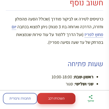
חשוב נוסף
כרטיסים לטירה או לביקור מודרך (שכולל הסעה מהמלון
וחזרה, הדרכה וארוחה בת 3 מנות) ניתן למצוא בכתבה
יום
מחוץ לפריז
(ועל הדרך ללמוד על עוד טירות שנמצאות
במרחק של עד שעה נסיעה מפריז).
שעות פתיחה
ראשון-שבת
: 10:00-18:00
שני ושלישי
: סגור
השכרת רכב
תחבורה ציבורית
ארגז הכלים שלי
מדריך פריז
דברו
שיתוף
איך מגיעים?
לטיול בצרפת
במתנה
איתי בווטסאפ