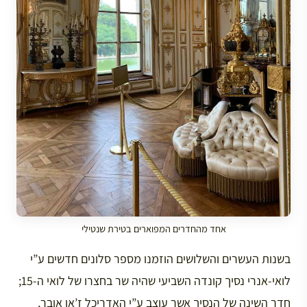
אחד מהחדרים המפוארים בטירת שנטילי
בשנות העשרים והשלושים הוזמנו מספר סלונים חדשים ע”י
לואי-אנרי נסיך קונדה השביעי שהיה שר בחצרו של לואי ה-15;
חדר השינה של הנסיך אשר עוצב ע”י האדריכל ז’אן אובר,