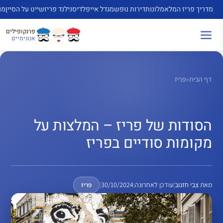
דלג
מדריך פריז המלא
מלונות
דירות נופש
מגדל אייפל
דיסנילנד פריז
שייט על הסיין
מו
תוכן
פרנקופילים
אנונימיים
דף הבית
»
פריז
הסודות של פריז – המלצות על
מקומות סודיים בפריז
מאת
צבי חזנוב
|
עודכן לאחרונה:
30/10/2024
|
פריז