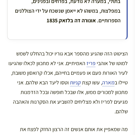
בתולי, במערה לא נודעת, בפרחים ובפנינים,
במפלצות, במשהו לא ייאמן שנשכח על ידי הצוללנים
הספרותיים.
אונורה דה בלזאק 1835
הציטוט הזה שהגיע מהספר אבא גוריו יכול בהחלט לשמש
למוטו של אוהבי
פריז
האמיתיים. אני לא מתכוון לכאלו שהגיעו
לעיר האורות פעם או פעמיים בחייהם, אכלו קרואסון משובח,
טיילו ב
מארה
, עשו קצת
קניות
וטסו ליעד הבא שלהם. אני
מתכוון למכורים ממש, אלו שבכל חופשה ובכל הזדמנות
מגיעים לפריז ולא מצליחים להשביע את הסקרנות והאהבה
שלהם.
מה שמאפיין את אותם אנשים זה הרצון החזק לפצח את