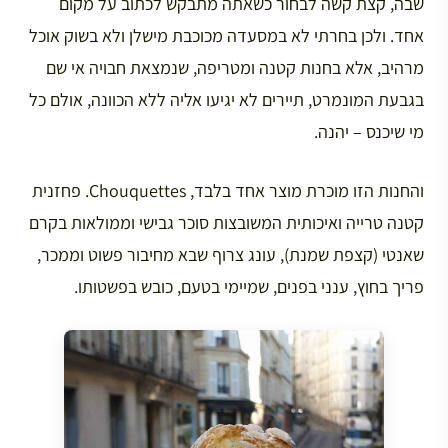
שבה, קצת קשה לבחור כשאתה מתבקש לכתוב על מקום
אחד. ולכן בחרתי לא במסעדה מכוכבת מישלן ולא בשוק אוכל
מרהיב, אלא בחנות קטנה ומטריפה, שנמצאת חבויה אי שם
בגבעת המונמרט, תיירים לא יגיעו אליה ללא הכוונה, אולם כל
מי שיכנס – יהנה.
והחנות הזו מוכרת מוצר אחד בלבד, Chouquettes. פחזנית
קטנה טרייה ואיכותית המשובצות סוכר גבישי וממולאות בקרם
שאנטי (קצפת שמנת), עונג צרוף שבא מחיבור פשוט וממכר,
פריך בחוץ, ענני בפנים, שמיימי בטעם, כובש בפשטותו.