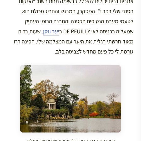
אתרים רבים יכולים להיכלל ברשימה תחת השם: “המקום
הסודי שלי בפריז”. המסקרן, המרגש והחריג מכולם הוא
לטעמי מערת הנטיפים הקטנה והמבנה הרומי העתיק
שמעליה בכניסה לאי DE REUILLY ב
יער ונסן
. שעות רבות
מאוד חרשתי רגלית את היער עם המצלמה שלי. הפינה הזו
גורמת לי כל פעם מחדש לצביטה בלב.
המערה והמבנה הרומי של יער ונסן. צילם: יואל תמנליס.