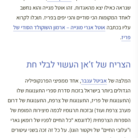
שנראה כאילו יצא מהאגדות. זהו אוטל מנייה והוא נחשב
לאחד המקומות הכי סודיים והכי יפים בפריז. תוכלו לקרוא
עליו בכתבה
אוטל אנרי מונייה – ארמון השוקולד הסודי של
פריז
.
הצריח של ז’אן העשוי לבלי חת
המלצה של
אביטל ענבר
, אחד ממפיצי הפרנקופיליה
הגדולים ביותר בישראל בזכות סדרת ספרי התענוגות שלו
(התענוגות של פריז, התענוגות של צרפת, התענוגות של דרום
מערב צרפת ועוד) ובזכות תרגומיו לכמה מיצירות המופת של
הספרות הצרפתית (לדוגמא “כל החיים לפניו של רומאן גארי
ו”עלובי החיים” של ויקטור הוגו). על כל זה זכה בשני עיטורים