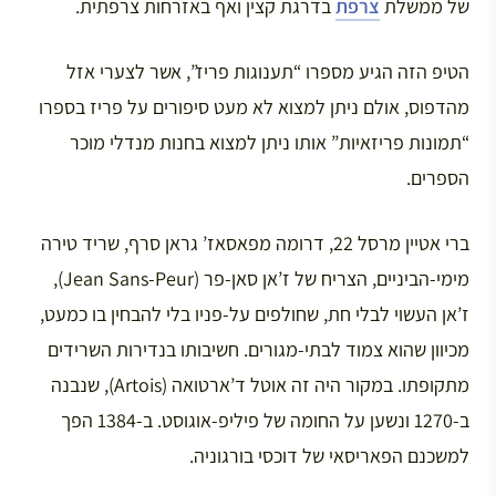
של ממשלת
צרפת
בדרגת קצין ואף באזרחות צרפתית.
הטיפ הזה הגיע מספרו “תענוגות פריז”, אשר לצערי אזל
מהדפוס, אולם ניתן למצוא לא מעט סיפורים על פריז בספרו
“תמונות פריזאיות” אותו ניתן למצוא בחנות מנדלי מוכר
הספרים.
ברי אטיין מרסל 22, דרומה מפאסאז’ גראן סרף, שריד טירה
מימי-הביניים, הצריח של ז’אן סאן-פר (Jean Sans-Peur),
ז’אן העשוי לבלי חת, שחולפים על-פניו בלי להבחין בו כמעט,
מכיוון שהוא צמוד לבתי-מגורים. חשיבותו בנדירות השרידים
מתקופתו. במקור היה זה אוטל ד’ארטואה (Artois), שנבנה
ב-1270 ונשען על החומה של פיליפ-אוגוסט. ב-1384 הפך
למשכנם הפאריסאי של דוכסי בורגוניה.