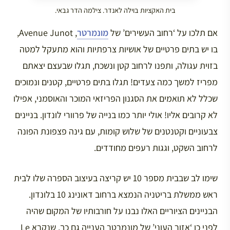
בית האקציות בוילה לאנדר. צילמה הדר גבאי.
אם תלכו על ‘רחוב העשירים’ של
מונמרטר
, Avenue Junot,
בו יש בתים פרטיים של אושיות צרפתיות והוא מתעקל למטה
בזוית עגולה, ותפנו לרחוב קטן ונשכח, תגלו שבעצם יצאתם
מפריז למשך כמה צעדים! תגלו בתים פרטיים, קטנים ונמוכים
שכלל לא תואמים את הסגנון הפריזאי המוכר והאוסמני, אפילו
לא קרובים אליו! אולי יותר כמו בנייה של פרוורי לונדון. בניינים
צבעוניים וקטנטנים של שלוש קומות, עם גינה פצפונת הפונה
לרחוב השקט, וגגות רעפים מחודדים.
שימו לב שבבית מספר 10 יש קריצה בעיצוב הספרה שלו לבית
ראש ממשלת בריטניה הנמצא ברחוב דאונינג 10 בלונדון.
הבניינים הציוריים האלו נבנו על חורבותיו של המקום שהיה
לפני כן ‘אזור העוני’ של מונמרטר הענייה גם כך, שנקרא Le