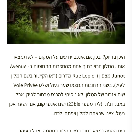
היכן בדיוק? ובכן, אם אינכם יודעים על המקום – לא תמצאו
אותו. המלון חבוי בתוך אחת מהחצרות התחומות ב- Avenue
Junot מצפון ו- Rue Lepic מדרום (ראו הקישור בשם המלון
לעיל). בשני הרחובות תמצאו שער נעול ושלט Voie Privée.
שום אזכור של המלון. לא ניסיתי להכנס מרחוב לפיק, אבל
באבניו ג’ונו (ליד מספר 23bis) ישנו אינטרקום, אם השער אכן
נעול. ציינו שבאתם למלון ויפתחו לכם.
בית הקפה נמצא בתוך בניין המלון, בחממה, אבל בעיקר