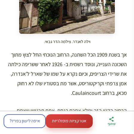
וילה לאנדר. צילמה הדר גבאי.
אך בשנת 1909 הכל השתנה, הרחוב הנוכחי החל לצוץ מתוך
השכונה הענייה, ונוסד רשמית ב- 1926 לאחר ששריפה כילתה
את שרידי הצריפים, וכיום נקרא על שמו של שארל ל’אנדרה,
אמן צרפתי וקריקטוריסט, אשר מת בסטודיו שלו לא רחוק
מכאן, ברחוב Caulaincourt.
הרחוב הקטן הזה ימלא אתכם בנחת, אתם תרגישו שאתם
בציור תקופתי, והשקט שלו תמידי, אר-נובו באמצע פריז!
אטרקציות פופולריות
איפה לישון בפריז?
ארגז הכלים שלי
מדריך פריז
דברו
שיתוף
לטיול בצרפת
במתנה
איתי בווטסאפ
ממליצה ללכת ביום נעים ולדמיין שאתם בפרברים, אמנם אין