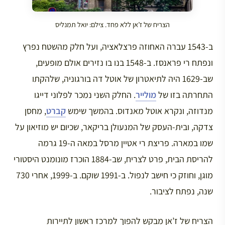
הצריח של ז’אן ללא פחד. צילם: יואל תמנליס
ב-1543 עברה האחוזה פרצלאציה, ועל חלק מהשטח נפרץ
ונפתח רי פראנסז. ב-1548 בנו בו נזירים אולם מופעים,
שב-1629 היה לתיאטרון של אוטל דה בורגוניה, שלהקתו
התחרתה בזו של
מולייר
. החלק השני נמכר לפלוני דייגו
מנדוזה, ונקרא אוטל מאנדוס. בהמשך שימש
קברט
, מחסן
צדקה, ובית-העסק של המנעולן בריקאר, שכיום יש מוזיאון על
שמו במארה. פריצת רי אטיין מרסל במאה ה-19 גרמה
להריסת הבית, פרט לצריח, שב-1884 הוכרז מונומנט היסטורי
מוגן, וחוזק כי חישב לנפול. ב-1991 שוקם. ב-1999, אחרי 730
שנה, נפתח לציבור.
הצריח של ז’אן מבקש להפוך למרכז ראשון לתיירות