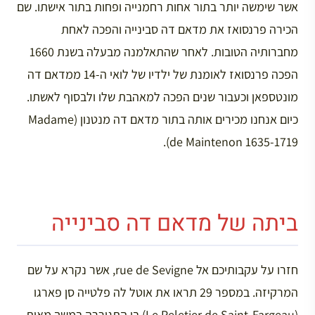
אשר שימשה יותר בתור אחות רחמנייה ופחות בתור אישתו. שם
הכירה פרנסואז את מדאם דה סבינייה והפכה לאחת
מחברותיה הטובות. לאחר שהתאלמנה מבעלה בשנת 1660
הפכה פרנסואז לאומנת של ילדיו של לואי ה-14 ממדאם דה
מונטספאן וכעבור שנים הפכה למאהבת שלו ולבסוף לאשתו.
כיום אנחנו מכירים אותה בתור מדאם דה מנטנון (Madame
de Maintenon 1635-1719).
ביתה של מדאם דה סבינייה
חזרו על עקבותיכם אל rue de Sevigne, אשר נקרא על שם
המרקיזה. במספר 29 תראו את אוטל לה פלטייה סן פארגו
(Le Peletier de Saint-Fargeau) בו התגוררה במשך מאות