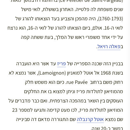
שנים משפחת לה פלטייה. האחרון בשושלת, לואי מישל
(1760-1793), היה מהפכן והצביע בעד הוצאותו להורג של
לואי ה-16. אולם, ביום הוצאתו להורג של לואי ה-16, הוא נרצח
על ידי אחד משומרי ראשו של המלך, בעת ששתה קפה
ב
פאלה רויאל
.
בבניין הזה שכנה הספרייה של
פריז
עד אשר היא הועברה
בשנת 1968 אל אוטל למואניון (Lamoignon), אשר נמצא לא
רחוק משם ברחוב rue Pavée. כיום הוא משמש חלק
מהמוזיאון לתולדות פריז וניתן למצוא בו את החלקים
העוסקים בין השאר במהפכה הצרפתית. ואם כבר מדברים על
המוזיאון לתולדות פריז, לכו מעט קדימה ותגיעו למספר 23
שם נמצא
אוטל קרנבלה
שם התגוררה מדאם דה סבינייה
במשך כ-20 שנה.