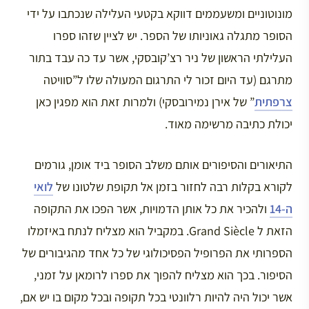
מונוטוניים ומשעממים דווקא בקטעי העלילה שנכתבו על ידי
הסופר מתגלה גאוניותו של הספר. יש לציין שזהו ספרו
העלילתי הראשון של ניר רצ’קובסקי, אשר עד כה עבד בתור
מתרגם (עד היום זכור לי התרגום המעולה שלו ל”סוויטה
צרפתית
” של אירן נמירובסקי) ולמרות זאת הוא מפגין כאן
יכולת כתיבה מרשימה מאוד.
התיאורים והסיפורים אותם משלב הסופר ביד אומן, גורמים
לקורא בקלות רבה לחזור בזמן אל תקופת שלטונו של
לואי
ה-14
ולהכיר את כל אותן הדמויות, אשר הפכו את התקופה
הזאת ל Grand Siècle. במקביל הוא מצליח לנתח באיזמלו
הספרותי את הפרופיל הפסיכולוגי של כל אחד מהגיבורים של
הסיפור. בכך הוא מצליח להפוך את ספרו לרומאן על זמני,
אשר יכול היה להיות רלוונטי בכל תקופה ובכל מקום בו יש אם,