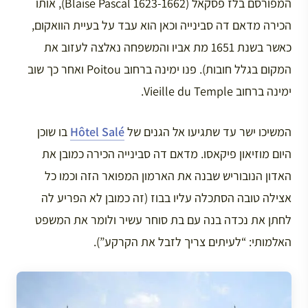
המפורסם בלז פסקאל (Blaise Pascal 1623-1662), אותו
הכירה מדאם דה סבינייה וכאן הוא עבד על בעיית הוואקום,
כאשר בשנת 1651 מת אביו והמשפחה נאלצה לעזוב את
המקום בגלל חובות). פנו ימינה ברחוב Poitou ואחר כך שוב
ימינה ברחוב Vieille du Temple.
המשיכו ישר עד שתגיעו אל הגנים של
Hôtel Salé
בו שוכן
היום מוזיאון פיקאסו. מדאם דה סבינייה הכירה כמובן את
האדון הנובוריש שבנה את הארמון המפואר הזה וכמו כל
אצילה טובה הסתכלה עליו בבוז (זה כמובן לא הפריע לה
לחתן את נכדה בנה עם בת סוחר עשיר ולומר את המשפט
האלמותי: “לעיתים צריך לזבל את הקרקע”).