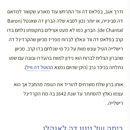
ודרך אגב, בפלאס דה ווז’ התרחש עוד מאורע שקשור למדאם
דה סבינייה, או יותר נכון לסבא שלה הברון דה שאנטל (Baron
de Chantal). הברון, כמו לא מעט אצילים בתקופתו נלחם בדו
קרב בפלאס דה ווז’ ונאלץ לברוח מפריז מכיוון שהקרדינל דה
רישלייה הטיל עונש מוות על כל מי שנלחם בדו קרב. מכיוון
שהברון הצליח לברוח הוא נידון למוות בהעדרו ובובה עם שמו
נתלתה בכיכר גרב (היכן שהיום נמצא ה
הוטל דה וויל
).
אותו ברון שלח משרתים להוריד את הגופה מהחבל אך הוא
עצמו נאלץ להסתתר עד שנת 1642 בה מת הקרדינל
רישלייה.
ביתה של נינון דה לאנקלו