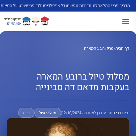
דלג
מדריך פריז המלא
מלונות
דירות נופש
מגדל אייפל
דיסנילנד פריז
שייט על הסיין
מו
תוכן
פרנקופילים
אנונימיים
דף הבית
»
פריז
»
רובע המארה
מסלול טיול ברובע המארה
בעקבות מדאם דה סבינייה
מאת
צבי חזנוב
|
עודכן לאחרונה:
12/10/2024
|
מסלולי טיול
פריז