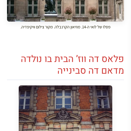
פסלו של לואי ה-14. מוזיאון הקרנבלה. מקור צילום וויקיפדיה.
פלאס דה ווז’ הבית בו נולדה
מדאם דה סבינייה