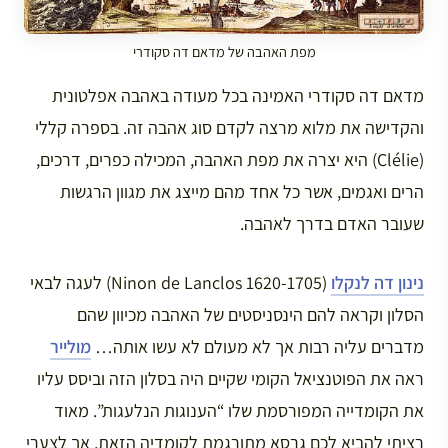
מפת האהבה של מדאם דה סקודרי
מדאם דה סקודרי האמינה בכל מעודה באהבה אפלטונית
והקדישה את מלוא מרצה לקדם סוג אהבה זה. בספרה קללי
(Clélie) היא יצרה את מפת האהבה, המכילה כפרים, דרכים,
הרים ואגמים, אשר כל אחד מהם מייצג את מגוון הרגשות
שעובר האדם בדרך לאהבה.
נינון דה לנקלו
(Ninon de Lanclos 1620-1705) לעגה לבאי
הסלון וקראה להם הינסניסטים של האהבה מכיוון שהם
מדברים עליה רבות אך לא מעולם לא עשו אותה…
מולייר
ראה את הפוטנציאל הקומי שקיים היה בסלון הזה וביסס עליו
את הקומדייה המפורסמת שלו “הענוגות הנלעגות”. מאוד
רציתי להביא לכם גרסא מתורגמת לקומדיה הזאת, אך לצערי