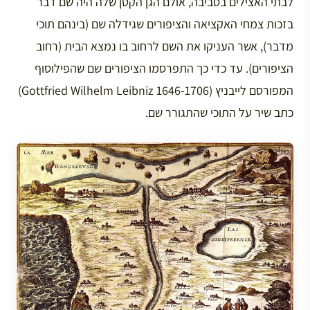
לבתי האצילים בסביבה, אולם הגן הקטן שלה היה שם דבר
בזכות צמחי האקציאה והציפורים שגידלה שם (בינהם תוכי
מדבר), אשר העניקו את השם לרחוב בו נמצא הבית (רחוב
הציפורים). עד כדי כך התפרסמו הציפורים שם שהפילוסוף
המפורסם לייבניץ (Gottfried Wilhelm Leibniz 1646-1706)
כתב שיר על התוכי שהתגורר שם.