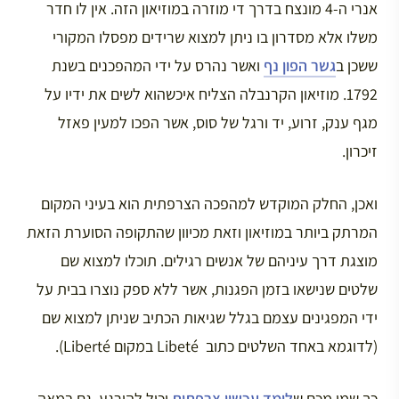
אנרי ה-4 מונצח בדרך די מוזרה במוזיאון הזה. אין לו חדר
משלו אלא מסדרון בו ניתן למצוא שרידים מפסלו המקורי
ששכן ב
גשר הפון נף
ואשר נהרס על ידי המהפכנים בשנת
1792. מוזיאון הקרנבלה הצליח איכשהוא לשים את ידיו על
מגף ענק, זרוע, יד ורגל של סוס, אשר הפכו למעין פאזל
זיכרון.
ואכן, החלק המוקדש למהפכה הצרפתית הוא בעיני המקום
המרתק ביותר במוזיאון וזאת מכיוון שהתקופה הסוערת הזאת
מוצגת דרך עיניהם של אנשים רגילים. תוכלו למצוא שם
שלטים שנישאו בזמן הפגנות, אשר ללא ספק נוצרו בבית על
ידי המפגינים עצמם בגלל שגיאות הכתיב שניתן למצוא שם
(לדוגמא באחד השלטים כתוב Libeté במקום Liberté).
כך שמי מכם ש
לומד עכשיו צרפתית
יכול להירגע. גם במאה