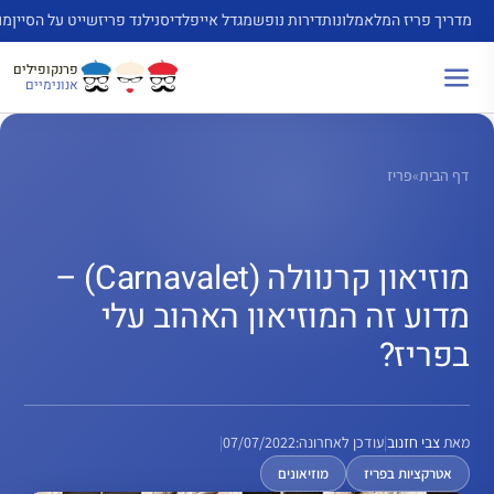
דלג
מדריך פריז המלא
מלונות
דירות נופש
מגדל אייפל
דיסנילנד פריז
שייט על הסיין
מו
תוכן
פרנקופילים
אנונימיים
דף הבית
»
פריז
מוזיאון קרנוולה (Carnavalet) –
מדוע זה המוזיאון האהוב עלי
בפריז?
מאת
צבי חזנוב
|
עודכן לאחרונה:
07/07/2022
|
אטרקציות בפריז
מוזיאונים