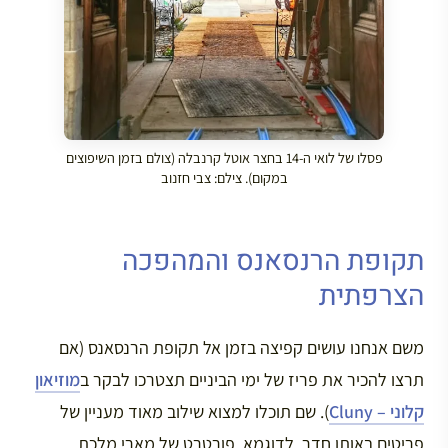
פסלו של לואי ה-14 בחצר אוטל קרנבלה (צולם בזמן השיפוצים
במקום). צילם: צבי חזנוב
תקופת הרנסאנס והמהפכה
הצרפתית
משם אנחנו עושים קפיצה בזמן אל תקופת הרנסאנס (אם
תרצו להכיר את פריז של ימי הביניים תצטרכו לבקר ב
מוזיאון
קלוני – Cluny
). שם תוכלו למצוא שילוב מאוד מעניין של
פריטים באותו חדר. לדוגמא, פורטרט של מארי מלכת