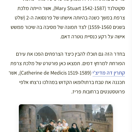
סקוטלנד (Mary Stuart 1542-1587), אשר הייתה מלכת
צרפת במשך כשנה בהיותה אישתו של פרנסואה ה-2 (שלט
בשנים 1559-1560) לצד תמונה של מסיבה בה שיכור ממשש
אישה על רקע כנסיית נוטרה דאם.
בחדר הזה גם תוכלו להבין כיצד הצרפתים הפכו את עירם
הפורחת למרחץ דמים. תמצאו כאן פורטרט של מלכת צרפת
קתרין דה מדיצ’י
(Catherine de Medicis 1519-1589), אשר
תכננה את טבח ברתולומאו הקדוש במהלכו נרצחו אלפי
פרוטסטנטים ברחובות פריז.