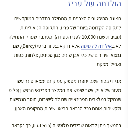
הולדתה של פריז
תצוגת ההיסטוריה הצרפתית מתחילה בחדרים המוקדשים
לתקופה הקדומה ביותר של פריז, התקופה הניאוליתית
(סביבות שנת 10,000 לפני הספירה). מסתבר שפריז התחילה
לא ב
איל דה לה סיטה
אלא דווקא באזור ברסי (Bercy), שם
נמצאו שרידים של כלי אבן שונים כגון סכינים, צלחות, כפות
ואפילו מצקת.
אני די בטוח שאם יחפרו מספיק עמוק גם ימצאו סינר עשוי
מעור של אייל, אשר שימש את המלצר הפריזאי הראשון (כל מי
שנתקל במלצרים הפריזאיים שם לב לישירות, חוסר הגמישות
ולקשיחות אותם ככל הנראה הביאו ישירות מתקופת האבן).
בהמשך ניתן לראות שרידים מלוטציה (Lutecia), כך נקראה