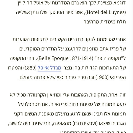
דוגמא מצויינת לכך הוא גרם המדרגות של אוטל דה לויין
(Hotel del Luynes), אשר ציור הפרסקו שלו נותן אשלייה
תלת מימדית מרהיבה
אחרי שסיימתם לבקר בחדרים הקשורים לתקופות הסוערות
של פריז אתם מוזמנים להתענג על החדרים המוקדשים
ל”תקופה היפה” (1871-1914 Belle Epoque). זוהי התקופה
של התערוכות הגדולות בהן נוצרו
מגדל אייפל
(1889) והמטרו
הפריזאי (1900) ובה פריז פרחה כפי שלא פרחה מעולם.
זוהי אחת התקופות האהובות עלי ומוזיאון הקרנוולה מכיל לא
מעט תמונות של סצינות רחוב פריזאיות. אם תסתכלו על
תמונות אלו תבינו שאם לרגע נתעלם מאופנת הנשים וזקני
הגברים שיצאו (ועכשיו חזרו) מהאופנה, הרי שניתן היה לחשוב,
כאילו תמונות אלו צויירו בתקופתנו.