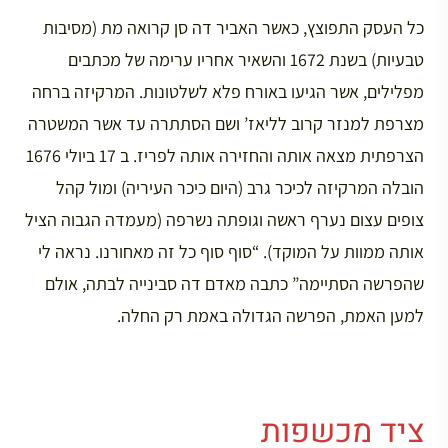
כל העסק התפוצץ, כאשר האביר דה סן קרואה מת (מסיבות
טבעיות) בשנת 1672 והשאיר אחריו ערימה של מכתבים
מפלילים, אשר הגיעו באורח פלא לשלטונות. המרקיזה ברחה
מצרפת למנזר קרוב לליאז’ ושם הסתתרה עד אשר המשטרה
הצרפתית מצאה אותה והחזירה אותה לפריז. ב 17 ביולי 1676
הובלה המרקיזה לכיכר גרב (היום כיכר העיריה) ומול קהל
צופים עצום נערף ראשה וגופתה נשרפה (מעמדה הגבוה הציל
אותה ממוות על המוקד). “סוף סוף כל זה מאחורנו. נראה לי
שהפרשה הסתיימה” כתבה מאדם דה סבינייה לבתה, אולם
למען האמת, הפרשה הגדולה באמת רק החלה.
ציד מכשפות