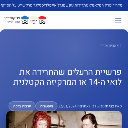
דלג
מדריך פריז המלא
מלונות
דירות נופש
מגדל אייפל
דיסנילנד פריז
שייט על הסיין
מו
תוכן
פרנקופילים
אנונימיים
דף הבית
»
פריז
פרשיית הרעלים שהחרידה את
לואי ה-14 או המרקיזה הקטלנית
מאת
צבי חזנוב
|
עודכן לאחרונה:
12/01/2024
|
היסטוריה
תרבות צרפת