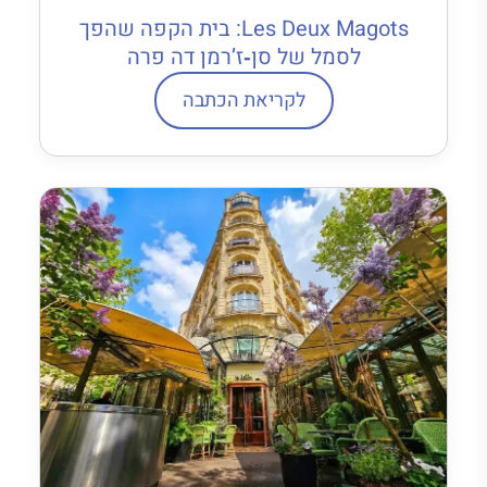
Les Deux Magots: בית הקפה שהפך
לסמל של סן‐ז’רמן דה פרה
לקריאת הכתבה