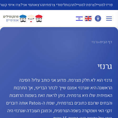
דלג
פריז למטייל
צרפת למטייל
תרבות
לימודי צרפתית
הרצאות
מי אני?
צרו איתי קשר
תוכן
פרנקופילים
אנונימיים
דף הבית
»
גרנזי
גרנזי
גרנזי הוא לא חלק מצרפת. מדוע אני כותב עליו? הסיבה
הראשונה היא שגרנזי אמנם שייך לכתר הבריטי, אך התרבות
האמיתית שלו היא צרפתית. ניתן לראות זאת בשמות הרחובות
והבתים שרובם כתובים בצרפתית, שפת ה-Patois אותה דוברים
זקני האי ושמקורה בשפה הנורמנית, וכמובן העובדה שגרנזי היה