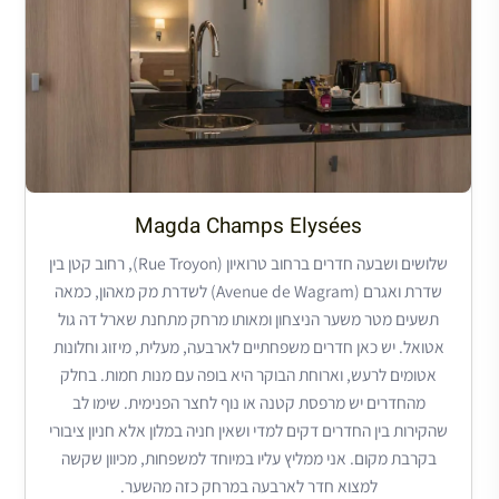
Magda Champs Elysées
שלושים ושבעה חדרים ברחוב טרואיון (Rue Troyon), רחוב קטן בין
שדרת ואגרם (Avenue de Wagram) לשדרת מק מאהון, כמאה
תשעים מטר משער הניצחון ומאותו מרחק מתחנת שארל דה גול
אטואל. יש כאן חדרים משפחתיים לארבעה, מעלית, מיזוג וחלונות
אטומים לרעש, וארוחת הבוקר היא בופה עם מנות חמות. בחלק
מהחדרים יש מרפסת קטנה או נוף לחצר הפנימית. שימו לב
שהקירות בין החדרים דקים למדי ושאין חניה במלון אלא חניון ציבורי
בקרבת מקום. אני ממליץ עליו במיוחד למשפחות, מכיוון שקשה
למצוא חדר לארבעה במרחק כזה מהשער.