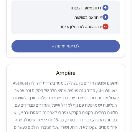
שתי דקות משער הניצחון
ג׳קוזי וחמאם בסוויטות
הבריכה והספא לא במלון עצמו
לבדיקת זמינות »
Ampère
תשעים ושבעה חדרים בין 21 ל-37 מטר בשדרת דה ויליה (Avenue
de Villiers), סביב גינה פנימית שהיא הלב של המקום ובה אפשר
לאכול ארוחת בוקר בימים יפים. בבר יש אח פעילה בחורף, לסוויטות
העליונות יש מרפסת עם נוף למגדל אייפל, והחדרים מבודדים עם
חלונות כפולים. בקומת הקרקע נפתחו לאחרונה ביסטרו ובר יין, ויש
גם חניון מקורה, דבר נדיר בפריז, בכ-38 יורו ללילה. שימו לב שזה
אזור מגורים שקט ולא תיירותי, ושעד שער הניצחון הולכים כעשרים