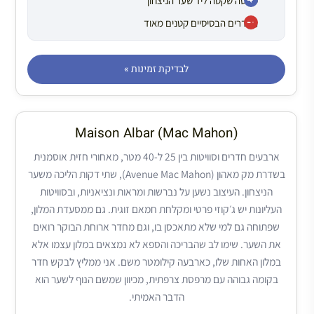
סמטה שקטה ליד שער הניצחון
החדרים הבסיסיים קטנים מאוד
לבדיקת זמינות »
Maison Albar (Mac Mahon)
ארבעים חדרים וסוויטות בין 25 ל-40 מטר, מאחורי חזית אוסמנית
בשדרת מק מאהון (Avenue Mac Mahon), שתי דקות הליכה משער
הניצחון. העיצוב נשען על נברשות ומראות ונציאניות, ובסוויטות
העליונות יש ג׳קוזי פרטי ומקלחת חמאם זוגית. גם ממסעדת המלון,
שפתוחה גם למי שלא מתאכסן בו, וגם מחדר ארוחת הבוקר רואים
את השער. שימו לב שהבריכה והספא לא נמצאים במלון עצמו אלא
במלון האחות שלו, כארבעה קילומטר משם. אני ממליץ לבקש חדר
בקומה גבוהה עם מרפסת צרפתית, מכיוון שמשם הנוף לשער הוא
הדבר האמיתי.