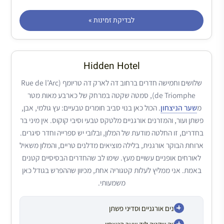
לבדיקת זמינות »
Hidden Hotel
שלושים וחמישה חדרים ברחוב דה לארק דה טריומף (Rue de l’Arc
de Triomphe), סמטה שקטה במרחק של כארבע מאות מטר
מ
שער הניצחון
. הכול כאן בנוי סביב חומרים טבעיים: עץ גולמי, אבן,
פשתן ועור, והמזרנים אורגניים מלטקס טבעי וסיבי קוקוס. אין מיני בר
בחדרים, זו החלטה מודעת של המלון, ובלובי יש ספרייה וחדר סיגרים.
ארוחת הבוקר אורגנית, בלילה מוציאים מדלנים טריים, והמלון משאיל
לאורחים אופניים עשויים מעץ. שימו לב שהחדרים הבסיסיים קטנים
באמת. אני ממליץ לעלות קטגוריה אחת, מכיוון שההפרש בגודל כאן
משמעותי.
מזרנים אורגניים וסדיני פשתן