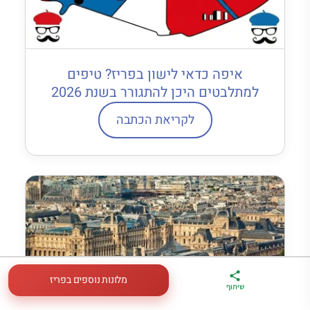
איפה כדאי לישון בפריז? טיפים
למתלבטים היכן להתגורר בשנת 2026
לקריאת הכתבה
מלונות נוספים בפריז
ארגז הכלים שלי
מדריך פריז
דברו
שיתוף
לטיול בצרפת
במתנה
איתי בווטסאפ