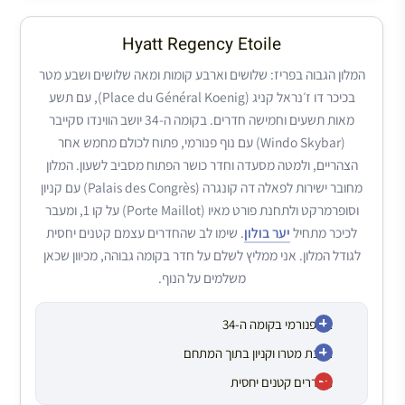
Hyatt Regency Etoile
המלון הגבוה בפריז: שלושים וארבע קומות ומאה שלושים ושבע מטר
בכיכר דו ז׳נראל קניג (Place du Général Koenig), עם תשע
מאות תשעים וחמישה חדרים. בקומה ה-34 יושב הווינדו סקייבר
(Windo Skybar) עם נוף פנורמי, פתוח לכולם מחמש אחר
הצהריים, ולמטה מסעדה וחדר כושר הפתוח מסביב לשעון. המלון
מחובר ישירות לפאלה דה קונגרה (Palais des Congrès) עם קניון
וסופרמרקט ולתחנת פורט מאיו (Porte Maillot) על קו 1, ומעבר
לכיכר מתחיל
יער בולון
. שימו לב שהחדרים עצמם קטנים יחסית
לגודל המלון. אני ממליץ לשלם על חדר בקומה גבוהה, מכיוון שכאן
משלמים על הנוף.
בר פנורמי בקומה ה-34
תחנת מטרו וקניון בתוך המתחם
החדרים קטנים יחסית