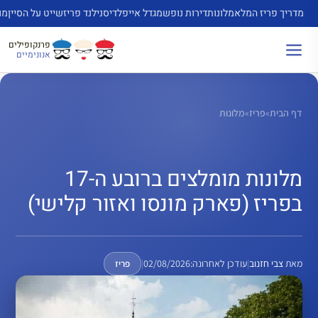
דלג
מדריך פריז המלא
מלונות
דירות נופש
מגדל אייפל
דיסנילנד פריז
שייט על הסיין
מו
תוכן
פרנקופילים
אנונימיים
דף הבית
»
פריז
»
מלונות
מלונות מומלצים ברובע ה-17
בפריז (פארק מונסו ואזור קלישי)
מאת
צבי חזנוב
|
עודכן לאחרונה:
02/08/2026
|
פריז