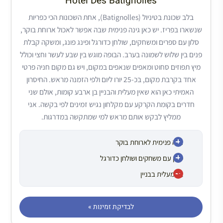
Hôtel Des Batignolles
בלב שכונת בטיניול (Batignolles), אחת השכונות הכי כפריות
שנשארו בפריז. יש כאן גינה פנימית שבה אפשר לאכול ארוחת בוקר,
סלון עם ספרים ומשחקים, שולחן כדורגל ופינג פונג, ומשקה קבלת
פנים בין שלוש לשמונה בערב. הבופה מוגש בין שבע לעשר וחצי וכולל
מיץ תפוזים סחוט ומאפים שנאפים במקום, ויש גם מקום חניה פרטי
אחד בקרבת מקום, בכ-25 יורו ליום ולפי הזמנה מראש. החיסרון
האמיתי כאן הוא שאין מעלית והבניין בן ארבע קומות, אולם שני
חדרים בקומת הקרקע עם מקלחון נגיש זמינים לפי בקשה. אני
ממליץ לבקש אותם מראש למי שמתקשה במדרגות.
גינה פנימית לארוחת בוקר
סלון עם משחקים ושולחן כדורגל
אין מעלית בבניין
לבדיקת זמינות »