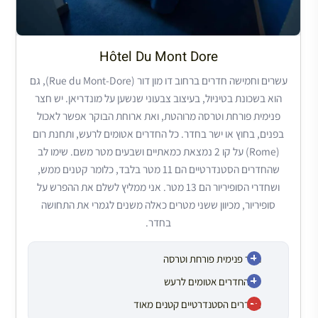
Hôtel Du Mont Dore
עשרים וחמישה חדרים ברחוב דו מון דור (Rue du Mont-Dore), גם
הוא בשכונת בטיניול, בעיצוב צבעוני שנשען על מונדריאן. יש חצר
פנימית פורחת וטרסה מרוהטת, ואת ארוחת הבוקר אפשר לאכול
בפנים, בחוץ או ישר בחדר. כל החדרים אטומים לרעש, ותחנת רום
(Rome) על קו 2 נמצאת כמאתיים ושבעים מטר משם. שימו לב
שהחדרים הסטנדרטיים הם 11 מטר בלבד, כלומר קטנים ממש,
ושחדרי הסופיריור הם 13 מטר. אני ממליץ לשלם את ההפרש על
סופיריור, מכיוון ששני מטרים כאלה משנים לגמרי את התחושה
בחדר.
חצר פנימית פורחת וטרסה
כל החדרים אטומים לרעש
החדרים הסטנדרטיים קטנים מאוד