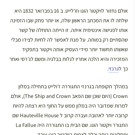
אולם נחזור לויקטור הוגו וזו’לייט. ב 16 בפברואר 1832 היא
שלחה לו את המכתב הראשון שלה, או יותר פתק שבו הזמינה
אותו לפגישה אינטימית איתה. זו הייתה התחלה של קשר
שהסתיים רק במותה. על מנת לאפשר לה לחיות לצידו מבלי
שאשתו תחשוד יותר מידי העסיק אותה ויקטור בתפקיד
המזכירה והיא הלכה אחריו לגלות בבלגיה ומשם לג’רסי ואחר
כך ל
גרנזי
.
במהלך תקופתה בגרנזי התגוררה ז’ולייט בתחילה במלון
Crown (היום שוכן שם הפאב The Ship and Crown), אולם
למרות שמדובר היה במלון ממש על החוף היא רצתה להיות
קרובה יותר לאהובה ועברה קרוב ל Hauteville House שם
התגורר ויקטור הוגו. שם הבית בו התגוררה היה La Fallue
ומחלונות ביתה יכלה לצפות בויקטור הוגו עובד.