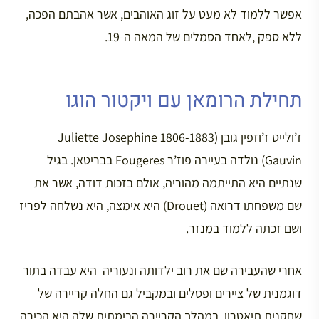
אפשר ללמוד לא מעט על זוג האוהבים, אשר אהבתם הפכה,
ללא ספק ,לאחד הסמלים של המאה ה-19.
תחילת הרומאן עם ויקטור הוגו
ז’ולייט ז’וזפין גובן (1806-1883 Juliette Josephine
Gauvin) נולדה בעיירה פוז’ר Fougeres בבריטאן. בגיל
שנתיים היא התייתמה מהוריה, אולם בזכות דודה, אשר את
שם משפחתו דרואה (Drouet) היא אימצה, היא נשלחה לפריז
ושם זכתה ללמוד במנזר.
אחרי שהעבירה שם את רוב ילדותה ונעוריה היא עבדה בתור
דוגמנית של ציירים ופסלים ובמקביל גם החלה קריירה של
שחקנית תיאטרון. במהלך הקריירה הבימתית שלה היא הכירה