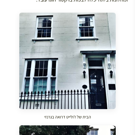
הבית של ז’ולייט דרואה בגרנזי