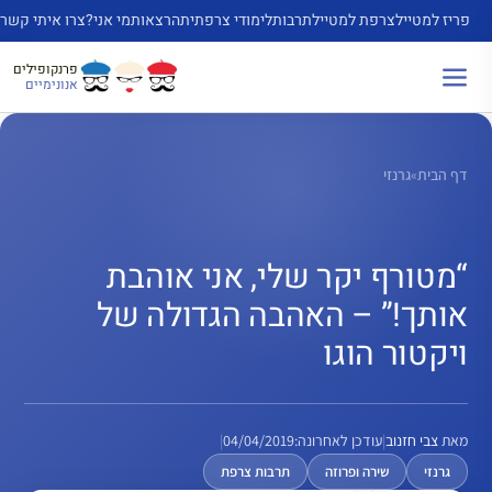
דלג
פריז למטייל
צרפת למטייל
תרבות
לימודי צרפתית
הרצאות
מי אני?
צרו איתי קשר
תוכן
פרנקופילים
אנונימיים
דף הבית
»
גרנזי
“מטורף יקר שלי, אני אוהבת
אותך!” – האהבה הגדולה של
ויקטור הוגו
מאת
צבי חזנוב
|
עודכן לאחרונה:
04/04/2019
|
גרנזי
שירה ופרוזה
תרבות צרפת