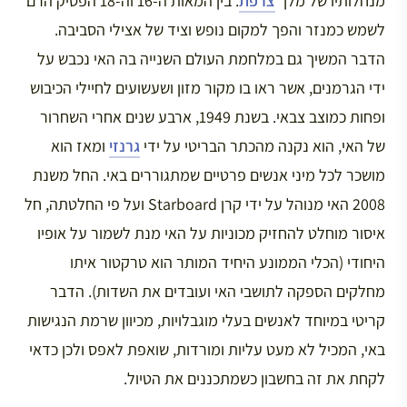
מנחלותיו של מלך
צרפת
. בין המאות ה-16 וה-18 הפסיק הרם
לשמש כמנזר והפך למקום נופש וציד של אצילי הסביבה.
הדבר המשיך גם במלחמת העולם השנייה בה האי נכבש על
ידי הגרמנים, אשר ראו בו מקור מזון ושעשועים לחיילי הכיבוש
ופחות כמוצב צבאי. בשנת 1949, ארבע שנים אחרי השחרור
של האי, הוא נקנה מהכתר הבריטי על ידי
גרנזי
ומאז הוא
מושכר לכל מיני אנשים פרטיים שמתגוררים באי. החל משנת
2008 האי מנוהל על ידי קרן Starboard ועל פי החלטתה, חל
איסור מוחלט להחזיק מכוניות על האי מנת לשמור על אופיו
היחודי (הכלי הממונע היחיד המותר הוא טרקטור איתו
מחלקים הספקה לתושבי האי ועובדים את השדות). הדבר
קריטי במיוחד לאנשים בעלי מוגבלויות, מכיוון שרמת הנגישות
באי, המכיל לא מעט עליות ומורדות, שואפת לאפס ולכן כדאי
לקחת את זה בחשבון כשמתכננים את הטיול.