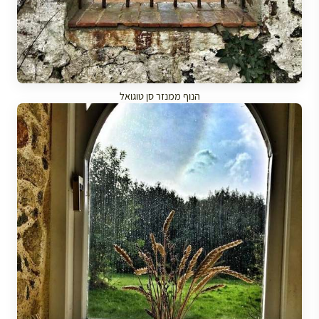
הנוף ממנזר סן טוגואל