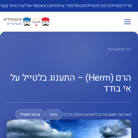
דלג
פריז למטייל
צרפת למטייל
תרבות
לימודי צרפתית
הרצאות
מי אני?
צרו איתי קשר
תוכן
פרנקופילים
אנונימיים
דף הבית
»
גרנזי
הרם (Herm) – התענוג בלטייל על
אי בודד
מאת
צבי חזנוב
|
עודכן לאחרונה:
17/11/2024
|
גרנזי
צרפת למטייל