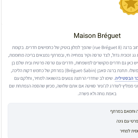
Maison Bréguet
מבנה תעשייתי לשעבר ברחוב ברגה (8 rue Bréguet) שהפך למלון בוטיק של כחמישים חדרים. בקומת
 זכוכית גדול, לצד טרסה וקיר צמחייה חי, ובמרתף נמצאים בריכה מחוממת,
יש כאן גם חדרים מקושרים למשפחות, חדרים עם טרסה פרטית ובית שלם בן
שלושה חדרי שינה עם גינה משלו. תחנת ברגה סאבן (Bréguet-Sabin) במרחק של כחמש דקות הליכה,
כר הבסטיליה
. שימו לב שחדרי הרחצה צנועים בהשוואה למחיר, וחלקם עם
ני ממליץ לשדרג לג’וניור סוויטה אם אתם שלושה, מכיוון שהספה הנפתחת שם
באמת נוחה ולא פשרה.
ה וחמאם במרתף
רטי עם גינה
סית למחיר