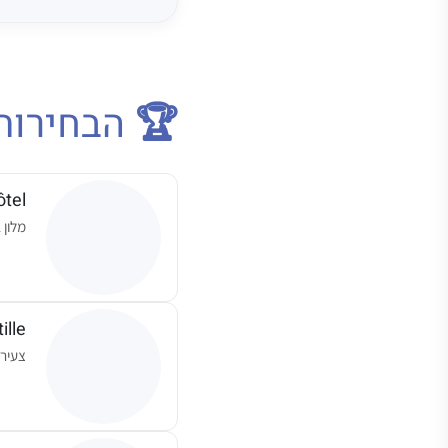
🏆 הבחירות
ôtel
מלון 
ille
צעיר,