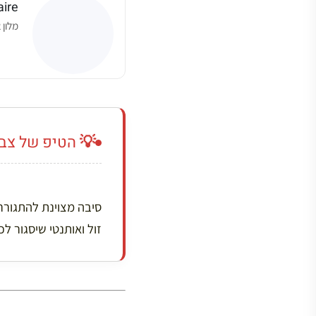
aire
מלון 2 כוכבים עם מעלית (נדיר!), נקי, זול וקרוב מאוד למארה ולכיכר ווז’.
 הטיפ של צבי:
 להתגורר ברובע ה-11 היא
ראנץ’ בצורה מושלמת.