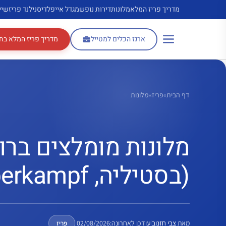
דלג
מדריך פריז המלא
מלונות
דירות נופש
מגדל אייפל
דיסנילנד פריז
שיי
תוכן
ארגז הכלים למטייל
מדריך פריז המלא בח
דף הבית
»
פריז
»
מלונות
(בסטיליה, Oberkampf)
מאת
צבי חזנוב
|
עודכן לאחרונה:
02/08/2026
|
פריז