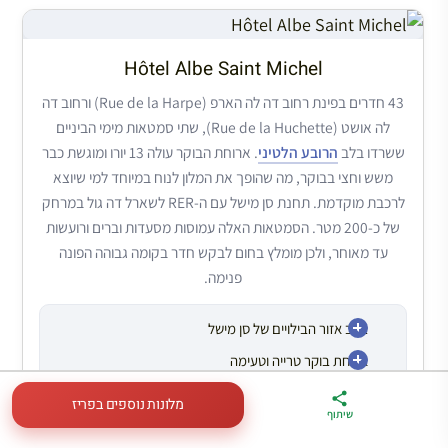
Hôtel Albe Saint Michel
43 חדרים בפינת רחוב דה לה הארפ (Rue de la Harpe) ורחוב דה
לה אושט (Rue de la Huchette), שתי סמטאות מימי הביניים
ששרדו בלב
הרובע הלטיני
. ארוחת הבוקר עולה 13 יורו ומוגשת כבר
משש וחצי בבוקר, מה שהופך את המלון לנוח במיוחד למי שיוצא
לרכבת מוקדמת. תחנת סן מישל עם ה-RER לשארל דה גול במרחק
של כ-200 מטר. הסמטאות האלה עמוסות מסעדות וברים ורועשות
עד מאוחר, ולכן מומלץ בחום לבקש חדר בקומה גבוהה הפונה
פנימה.
בלב אזור הבילויים של סן מישל
ארוחת בוקר טרייה וטעימה
החדרים פונים לרחוב סואן
מלונות נוספים בפריז
ארגז הכלים שלי
מדריך פריז
דברו
שיתוף
לטיול בצרפת
במתנה
איתי בווטסאפ