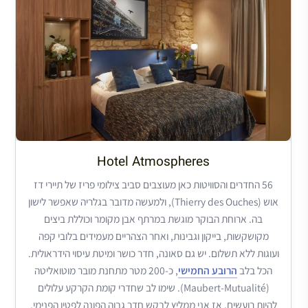
Hotel Atmospheres
56 החדרים והסוויטות כאן מעוצבים סביב צילומי פריז של תיירי דז
אוש (Thierry des Ouches), ולמעשה מדובר בגלריה שאפשר לישון
בה. ארוחת הבוקר מוגשת במרתף אבן מקומר וכוללת ביצים
מקושקשות, בייקון וגבינות, ואחר הצהריים מעמידים בלובי קפה
ועוגות ללא תשלום. יש גם סאונה, חדר כושר ומיטת עיסוי הידראולית.
הכל בלב
הרובע החמישי
, כ-200 מטר מתחנת מובר מוטואליטה
(Maubert-Mutualité). שימו לב שחדרי קומת הקרקע עלולים
להיות רועשים, אז אני ממליץ לבקש חדר גבוה הפונה לפטיו הפנימי.