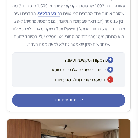
סאונה. בבר 1802 שבקומת הקרקע יש יותר מ-1,600 סוגי רום(!) מה
שהופך אותו לאחד מהברים הכי שווים ב
רובע הלטיני
. החדרים נעים
בין 16 מטר (הבודואר שבקומה העליונה, עם מרפסת פרטית) ל-38
מטר בסוויטה. ברחוב פסקל (Rue Pascal) שקט מאוד בלילה, אולם
הוא מרוחק מעט מהמרכז ההיסטורי. אני ממליץ עליו במיוחד לזוגות
שמחפשים מלון שאפשר גם לא לצאת ממנו בערב.
בריכה מקורה מקסימה וסאונה
עיצוב ייחודי בהשראת אלכסנדר דיומא
חדרים מעט חשוכים (חלק מהעיצוב)
לבדיקת זמינות »