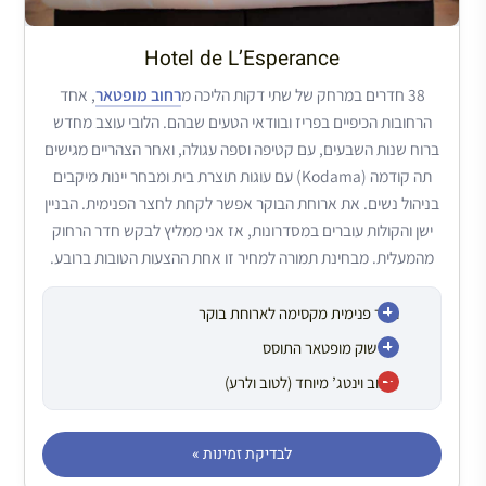
Hotel de L’Esperance
38 חדרים במרחק של שתי דקות הליכה מ
רחוב מופטאר
, אחד
הרחובות הכיפיים בפריז ובוודאי הטעים שבהם. הלובי עוצב מחדש
ברוח שנות השבעים, עם קטיפה וספה עגולה, ואחר הצהריים מגישים
תה קודמה (Kodama) עם עוגות תוצרת בית ומבחר יינות מיקבים
בניהול נשים. את ארוחת הבוקר אפשר לקחת לחצר הפנימית. הבניין
ישן והקולות עוברים במסדרונות, אז אני ממליץ לבקש חדר הרחוק
מהמעלית. מבחינת תמורה למחיר זו אחת ההצעות הטובות ברובע.
חצר פנימית מקסימה לארוחת בוקר
ליד שוק מופטאר התוסס
עיצוב וינטג’ מיוחד (לטוב ולרע)
לבדיקת זמינות »