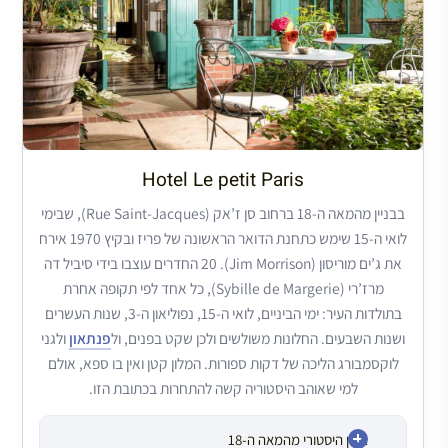
Hotel Le petit Paris
בבניין מהמאה ה-18 ברחוב סן ז’אק (Rue Saint-Jacques), שבימי
לואי ה-15 שימש כתחנת הדואר הראשונה של פריז ובקיץ 1970 אירח
את ג’ים מוריסון (Jim Morrison). 20 החדרים עוצבו בידי סיביל דה
מרז’רי (Sybille de Margerie), כל אחד לפי תקופה אחרת
בתולדות העיר: ימי הביניים, לואי ה-15, נפוליאון ה-3, שנות העשרים
ושנות השבעים. החלונות משולשים ולכן שקט בפנים, ול
פנתאון
ולגני
לוקסמבורג הליכה של דקות ספורות. המלון קטן ואין בו ספא, אולם
למי שאוהב היסטוריה קשה להתחרות בכתובת הזו.
בניין היסטורי מהמאה ה-18