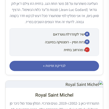
העליונה משתרעת על 38 מטר תחת הגג. בחזית הזו צילם ז’אן לוק
גודאר (Jean-Luc Godard) סצנות מ”עד כלות הנשימה”. הרציף
סואן ביום, אז אני ממליץ למי שמתעורר מכל רעש לבקש חדר בקומה
גבוהה. לדעתי זה אחד הנופים הטובים בפריז.
נוף ישיר לקתדרלת נוטרדאם
על גדות הסיין – רומנטיקה במיטבה
רעש מהרחוב בחזית
לבדיקת זמינות »
Royal Saint Michel
התגוררתי כאן ב-2002 ו-2019. נעים ומרכזי. המלון עומד מול כיכר סן