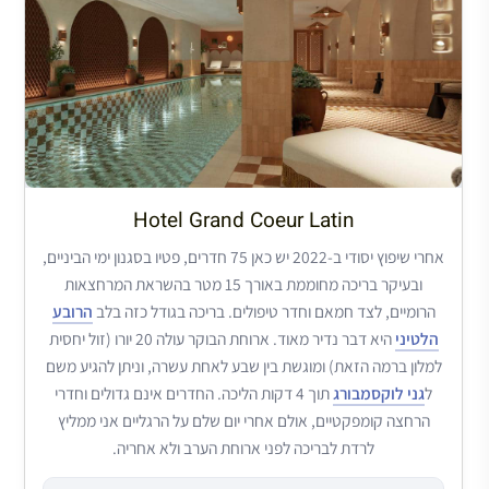
Hotel Grand Coeur Latin
אחרי שיפוץ יסודי ב-2022 יש כאן 75 חדרים, פטיו בסגנון ימי הביניים,
ובעיקר בריכה מחוממת באורך 15 מטר בהשראת המרחצאות
הרומיים, לצד חמאם וחדר טיפולים. בריכה בגודל כזה בלב
הרובע
הלטיני
היא דבר נדיר מאוד. ארוחת הבוקר עולה 20 יורו (זול יחסית
למלון ברמה הזאת) ומוגשת בין שבע לאחת עשרה, וניתן להגיע משם
ל
גני לוקסמבורג
תוך 4 דקות הליכה. החדרים אינם גדולים וחדרי
הרחצה קומפקטיים, אולם אחרי יום שלם על הרגליים אני ממליץ
לרדת לבריכה לפני ארוחת הערב ולא אחריה.