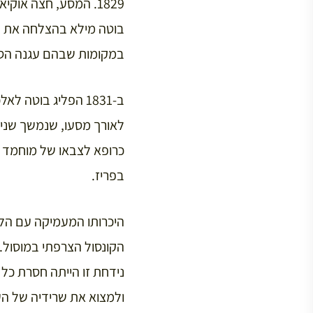
1829. המסע, חצה אוק
בוטה מילא בהצלחה את ת
במקומות שבהם עגנה הספינה. ב
ב-1831 הפליג בוט
לאורך מסעו, שנמשך שנים
כרופא לצבאו של מוחמד ע
בפריז.
היכרותו המעמיקה עם הלב
הקונסול הצרפתי במוסול. 
נידחת זו הייתה חסרת כל
ולמצוא את שרידיה של העי