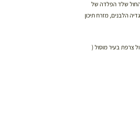
שטח החול שלד הפלדה של
דיה הלבנים, מזרח תיכון
טה (Paul-Émile Botta) כקונסול צרפת בעיר מוסול (