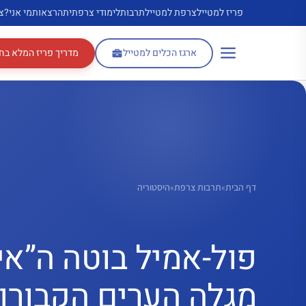
דלג
פריז למטייל
צרפת למטייל
תרבות
לימודי צרפתית
הרצאות
מי אני?
צ
תוכן
ארגז הכלים למטייל
מדריך פריז המלא בח
דף הבית
»
תרבות צרפת
»
היסטוריה
פול-אמיל בוטה ה”אינ
מגלה הערים הקבורו