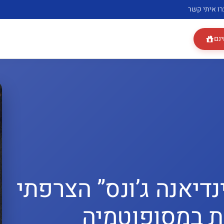
רו איתי קשר
ינם
דיאנה ג’ונס” הצרפתי
ת במסופוטמיה