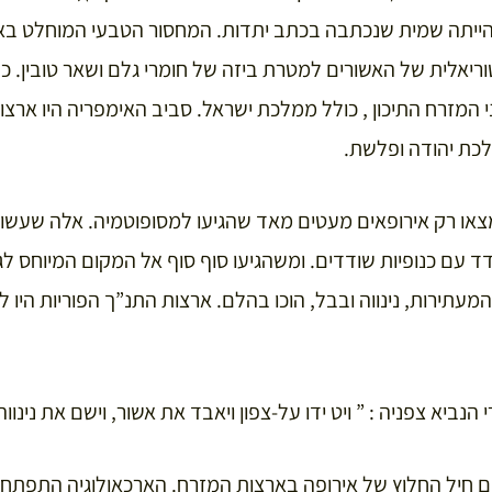
ייתה שמית שנכתבה בכתב יתדות. המחסור הטבעי המוחלט באבן
אלית של האשורים למטרת ביזה של חומרי גלם ושאר טובין. כ
מזרח התיכון , כולל ממלכת ישראל. סביב האימפריה היו ארצו
כת יהודה ופלשת.
ו רק אירופאים מעטים מאד שהגיעו למסופוטמיה. אלה שעשו 
ד עם כנופיות שודדים. ומשהגיעו סוף סוף אל המקום המיוחס לג
מעתירות, נינווה ובבל, הוכו בהלם. ארצות התנ”ך הפוריות היו
הנביא צפניה : ” ויט ידו על-צפון ויאבד את אשור, וישם את נינ
כיאולוגים חיל החלוץ של אירופה בארצות המזרח. הארכאולוגיה התפ