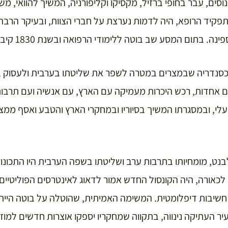
יאנוסים, עבר בחופי ברזיל, מקסיקו וקליפורניה, המשיך להוואי, מש
פקיד הרופא, היה לדמות נערצת על חברי הצוות, ובעיקר הרב
תום המסע שב בוטה ללימודי הרפואה ובשנת 1830 קיבל דוקטורט.
ה לאלכסנדריה שבמצרים במטרה לשפר את שליטתו בערבית ולעסוק
 אחדות, רכש היכרות מעמיקה עם הארץ, עם אנשיה ועם תרבות
לי, ובמסגרתו המשיך בסיוריו ובמחקרי הארץ והטבע ואסף ממצ
נט, מומחיותו בתרבות ערב ושליטתו בשפה הערבית היו התכונ
לכאורה, היה הקונסול החדש אמור לדאוג לאינטרסים הפוליטיים
 חשיבות דיפלומטית. המשימה האמיתית, שהוטלה על בוטה היית
ר העתיקה נינווה, בתקווה שמחקריו יספקו אוצרות חדשים למוזיא