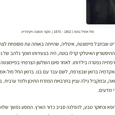
פול-אמיל בוטה ( 1802 – 1870 ). מקור תמונה: ויקיפדיה
רינו שבחבל פיימונטה, איטליה, שהייתה באותה עת מסופחת לצר
היסטוריון האיטלקי קרלו בוטה, היה בצעירותו תומך נלהב של נפ
רפתייה נפטרה בילדותו. לאחר סיום השלטון הצרפתי בפיימונטה
האקדמיה ברואן שבצרפת, לשם עבר עם בנו. ברואן החל פול-אמי
 מדעים.
ה יצא, כרופא וכחוקר טבע, להפלגה סביב כדור הארץ. המסע נמשך שלו