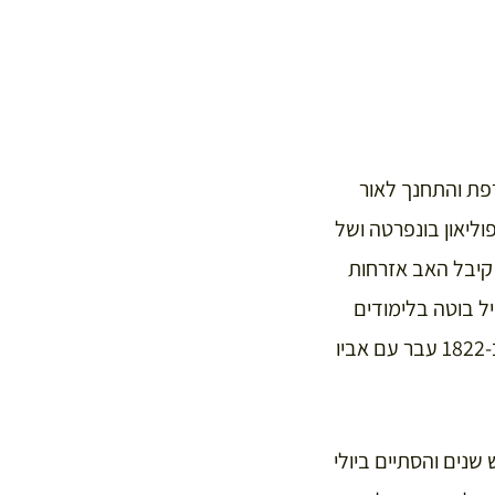
פת והתחנך לאור
וליאון בונפרטה ושל
 קיבל האב אזרחות
ל בוטה בלימודים
מכינים לקראת לימודי רפואה, ובמקביל גילה עניין בתרבויות המזרח התיכון ולמד ערבית. ב-1822 עבר עם אביו
ש שנים והסתיים ביולי