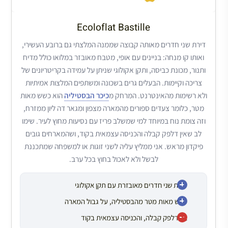
Ecoloflat Bastille
דירת שני חדרים מאותה קבוצה שממנה המלצתי גם ברובע העשירי,
ואותו קו מנחה: בניינים עם אופי, מטבח מאובזר במלואו כולל מדיח
ותנור, מכונת כביסה, ותקן אקולוגי שניתן על עמידה בקריטריונים של
צריכה וקיימות. הבעלים גרים בשכונה ומשתפים המלצות אמיתיות
ולא רשימות מהאינטרנט. המרחק מ
כיכר הבסטיליה
הוא כשש מאות
מטר, כלומר צעדים ספורים מהמארה מצפון ומגאר דה ליון ממזרח,
וזה צומת נוח במיוחד למי שמשלב פריז עם נסיעות מחוץ לעיר. שימו
לב שאין דלפק קבלה והכניסה עצמאית בקוד, ושהמארחים גובים
פיקדון מראש. אני ממליץ עליה לשני זוגות או למשפחה שמתכננת
לבשל ולא לאכול בחוץ בכל ערב.
דירת שני חדרים מאובזרת עם תקן אקולוגי
כשש מאות מטר מהבסטיליה, על גבול המארה
אין דלפק קבלה, והכניסה עצמאית בקוד