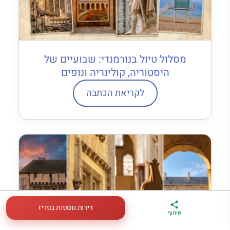
מסלול טיול בנורמנדי: שבועיים של
היסטוריה, קולינריה ונופים
לקריאת הכתבה
דירות נוספות בפריז
ארגז הכלים שלי
מדריך פריז
דברו
שיתוף
לטיול בצרפת
במתנה
איתי בווטסאפ