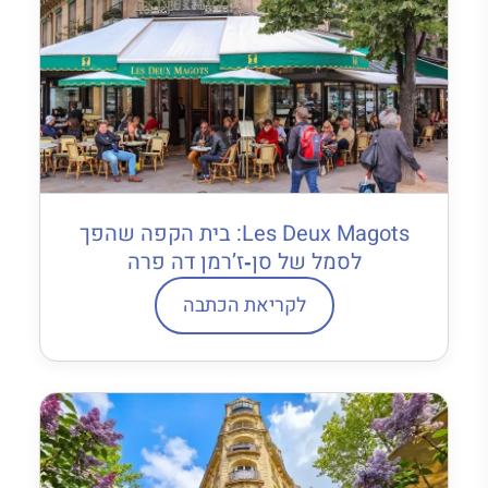
Les Deux Magots: בית הקפה שהפך
לסמל של סן‐ז’רמן דה פרה
לקריאת הכתבה