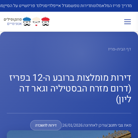
דלג
מדריך פריז המלא
מלונות
דירות נופש
מגדל אייפל
דיסנילנד פריז
שייט על הסיין
מו
תוכן
פרנקופילים
אנונימיים
דף הבית
»
פריז
דירות מומלצות ברובע ה-12 בפריז
(דרום מזרח הבסטיליה וגאר דה
ליון)
מאת
צבי חזנוב
|
עודכן לאחרונה:
26/01/2026
|
דירות להשכרה