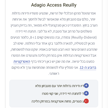
Adagio Access Reuilly
אפרטהוטל מהקו הכלכלי של הרשת, שמציע סטודיו ודירות גדולות
יותר, כולם עם מטבחון מלא שמאפשר לבשל ולחסוך את ארוחות
הערב בחוץ. הסטנדרט כאן פונקציונלי ולא מפואר, וזה בדיוק העניין:
משלמים על מרחב ועל מטבח, לא על לובי. תחנת רויי דידרו
(Reuilly-Diderot) צמודה, ובה נפגשים קווים 1 ו-8, כלומר מגיעים
מכאן לבסטיליה, למארה וללובר בקו אחד ובלי החלפה. שימו לב
שהרובע השנים עשר הוא רובע מגורים באופיו: שקט ונוח למשפחות,
אבל האטרקציות הגדולות אינן במרחק הליכה ותצטרכו את המטרו
כמעט בכל יציאה. את מה שכן יש כאן ריכזתי בדף
האטרקציות
ברובע ה-12
. אני ממליץ עליו למשפחה שמחפשת ערך ולא מיקום
ראוותני.
סטודיו ודירות גדולות יותר עם מטבחון מלא
צמוד לתחנת רויי דידרו, שני קווי מטרו
רובע מגורים, פחות אטרקציות במרחק הליכה