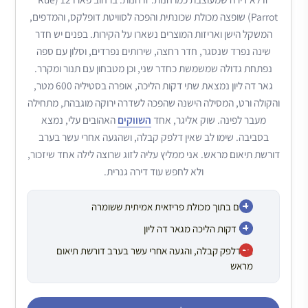
Parrot) שופצה מכולת שכונתית והפכה לסוויטת דופלקס, והמדפים,
המשקל הישן ואריזות המוצרים נשארו על הקירות. בפנים יש חדר
שינה נפרד שנסגר, חדר רחצה, שירותים נפרדים, וסלון עם ספה
נפתחת גדולה שמשמשת כחדר שני, וכן מטבחון עם תנור ומקרר.
גאר דה ליון נמצאת שתי דקות הליכה, אופרה בסטיליה 600 מטר,
והקולה ורט, המסילה הישנה שהפכה לשדרה ירוקה מוגבהת, מתחילה
מעבר לפינה. שוק אליגר, אחד
השווקים
האהובים עלי, נמצא
בסביבה. שימו לב שאין דלפק קבלה, ושהגעה אחרי עשר בערב
דורשת תיאום מראש. אני ממליץ עליה לזוג שרוצה לילה אחד שיזכור,
ולא לחפש עוד דירה גנרית.
ישנים בתוך מכולת פריזאית אמיתית ששומרה
שתי דקות הליכה מגאר דה ליון
אין דלפק קבלה, והגעה אחרי עשר בערב דורשת תיאום
מראש