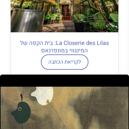
La Closerie des Lilas: בית הקפה של
המינגווי במונפרנאס
לקריאת הכתבה