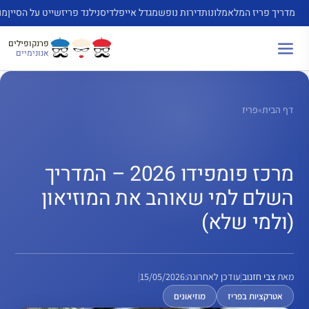
דלג
מדריך פריז המלא
מלונות
דירות נופש
מגדל אייפל
דיסנילנד פריז
שייט על הסיין
מו
תוכן
פרנקופילים
אנונימיים
דף הבית
»
פריז
מרכז פומפידו 2026 – המדריך
השלם למי שאוהב את המוזיאון
(ולמי שלא)
מאת
צבי חזנוב
|
עודכן לאחרונה:
15/05/2026
|
אטרקציות בפריז
מוזיאונים