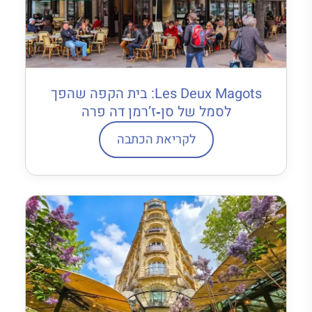
Les Deux Magots: בית הקפה שהפך
לסמל של סן‐ז’רמן דה פרה
לקריאת הכתבה