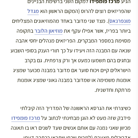
הגיע
מרכז פומפידו
למקום השני ברשימת הבניינים
שהפריזאים רוצים להרוס (המקום הראשון הוא
מגדל
מונפרנאס
). מצד שני מדובר באחד מהמוזיאונים המצליחים
ביותר בפריז, אשר אפילו עקף את
מוזיאון הלובר
בתקופה
מסוימת במספר המבקרים. הפריזאים מנהלים יחסי אהבה
שנאה עם המבנה הזה ויעידו על כך תורי הענק בסופי השבוע
ובחגים בהם תשמעו כמעט אך ורק צרפתית. גם בקרב
הישראלים קיים ויכוח סוער אם מדובר במבנה מכוער שמציג
אומנות משמימה או שמדובר במבנה גאוני שמציג אומנות
מרתקת וחדשנית.
כשיצרתי את הגרסא הראשונה של המדריך הזה קיבלתי
פידבק שזה מעט לא הוגן מבחינתי לכתוב על
מרכז פומפידו
מכיוון שאני נמנה עם אותם אנשים שעד לשנים ראו בו תאונה
אדריכלית מצערת (למרות שכפי שתראו בכתבה דעתי