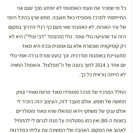
כל מי שמכיר את טעמי האומנותי לא יופתע מכך שגם אני
התייחסתי למרכז פומפידו כאל תועבה. ממש שרץ בהיכל היופי
של עיר האורות. לא האמנתי שאי פעם כף רגלי תדרוך במקום
הזה עד שהגיעה נולי עומר. נולי (מהצמד “דבי ונולי”) היא לא
רק קומיקאית מוכשרת אלא גם אומנית וככזו היא מאוד
מתעניינת באומנות מודרנית. וכך בועט וצורח גררה אותי נולי
יום אחד ב 2014 לתוך בטנה של ה”מפלצת”. והאמת? החוויה
לא הייתה נוראית כל כך.
החלל המרכזי של מרכז פומפידו מאוד מרווח ואווירי ונותן
תחושה של חופש. אולם מעבר לזה, העיצוב הזה הזכיר לי
אולם ענקי של משחקי וידאו (מהאלו שהיו מאוד פופולריים
בשנות ה-80) ואין כמו נוסטלגיה על מנת לגרום לי להתחיל
לאהוב את המקום. האהבה שלי המשיכה עת עליתי במדרגות