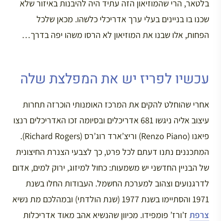
בלטאר, הרי שהמוזיאון הזה עתיד היה להיבנות באיזור שלא
שכנו בו בניינים בעלי ערך אדריכלי כלשהו. מכאן שלכל
הפחות, אלו שבנו את המוזיאון לא הרסו משהו יפה בדרך…
עכשיו לפריז יש את המפלצת שלה
אחרי שהוחלט להקים את המרכז האומנותי הוכרזה תחרות
עיצוב אליה ניגשו 681 אדריכלים ובסיומה זכו האדריכלים רנצו
פיאנו (Renzo Piano) וריצ’ארד רוג’רס (Richard Rogers).
המתכננים נתנו דעתם לכל פרט, כך לצבעי הצנרת החיצונית
של הבניין החדשני יש משמעות: כחול למיזוג, ירוק למים, אדום
לדרגנועים וצהוב למערכת החשמל. העבודות החלו בשנת
1971 והסתיימו בשנת 1977 (שנת הולדתי) ובמהלכם מת נשיא
צרפת
ז’ורז’ פומפידו. מכיוון שהנשיא אהב מאוד אדריכלות