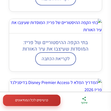
בתי הקפה ההיסטוריים של פריז:
המוסדות שעיצבו את עיר האורות
לקריאת הכתבה
כרטיסים לכל המוזיאונים
המדריך המלא ל-Disney Premier
ארגז הכלים שלי
מדריך פריז
דברו
שיתוף
לטיול בצרפת
במתנה
איתי בווטסאפ
Access בדיסנילנד פריז 2026