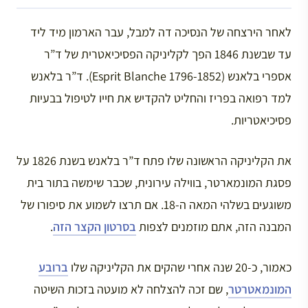
לאחר הירצחה של הנסיכה דה למבל, עבר הארמון מיד ליד
עד שבשנת 1846 הפך לקליניקה הפסיכיאטרית של ד”ר
אספרי בלאנש (Esprit Blanche 1796-1852). ד”ר בלאנש
למד רפואה בפריז והחליט להקדיש את חייו לטיפול בבעיות
פסיכיאטריות.
את הקליניקה הראשונה שלו פתח ד”ר בלאנש בשנת 1826 על
פסגת המונמארטר, בווילה עירונית, שכבר שימשה בתור בית
משוגעים בשלהי המאה ה-18. אם תרצו לשמוע את סיפורו של
המבנה הזה, אתם מוזמנים לצפות
בסרטון הקצר הזה
.
כאמור, כ-20 שנה אחרי שהקים את הקליניקה שלו
ברובע
המונמאטרטר
, שם זכה להצלחה לא מועטה בזכות השיטה