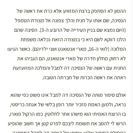
ההמון לא הסתפק ברצח המזוויע אלא כרת את ראשה של
הנסיכה, שם אותו על חנית והלך צפונה אל מצודת הטמפל
(היום נמצא שם בניין העירייה של הרובע ה-3). הסיבה שהם
הלכו דווקא לשם היא כי במצודה הזאת נכלאה משפחת
המלוכה (לואי ה-16, מארי אנטואנט ושני ילדיהם). כאשר הגיעו
לא רחוק מחלון חדרה של מארי אנטואנט, הם הגביהו את
החנית עם ראשה של הנסיכה דה למבל והמלכה המזועזעת
ראתה את ראשה הכרות של חברתה הטובה.
אולם סיפור מותה של הנסיכה דה למבל אינו פשוט כפי שהוא
נראה, ולמען האמת מזכיר יותר רומן בלשי של אגתה כריסטי,
בו הרוצח האמיתי הוא מישהו אחר לחלוטין. כמו הרקול פוארו,
הרשו לי להסב את תשומת ליבכם לפרט קטן אך חשוב שהופיע
בתחילת הסיפור שלנו: אחותו של הנסיך דה למבל התחתנה