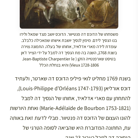
משפחתו של הדוכס דה פנטייוור. הדוכס יושב מצד שמאל ולידו
בנו הנסיך לידם. מימין לנסיך יושבת אישתו שמאכילה כלבלב.
עומדת לידה מארי אדלאיד, אחותו של בעלה. התמונה צוירה
בשנת 1768, השנה בה מת הנסיך דה למבל על ידי הצייר ז’אן
בטיסט שארפנטייה הזקן ( Jean-Baptiste Charpentier le
Vieux 1728-1806) והיא בנחלת הכלל
בשנת 1769 מחליט לואי פיליפ הדוכס דה שארטר, ולעתיד
דוכס אורליאן (Louis-Philippe d’Orléans 1747-1793),
להתחתן עם מארי אדלאיד, אחותו של הנסיך דה למבל
(Marie-Adélaïde de Bourbon 1753-1821) ואחת היורשות
להונו העצום של הדוכס דה פנטיוור. מבלי לדעת זאת באותה
עת, החתונה המדוברת היא שהביאה לסופה הטרגי של
הנסיכה דה למבל כעבור 23 שנה…