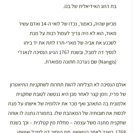
בת הזוג האידיאלית של בנו.
מכיוון שהיה, כאמור, נכדו של לואי ה-14 ואדם עשיר
מאוד, הוא לא היה צריך לעמול רבות על מנת
לשכנע את אביה של מארי-תרז לתת את יד ביתו
לנסיך דה למבל, ובשנת 1767 הגיע הנסיכה לנאנז’י
(Nangis) שם נערכה חתונה מפוארת.
אולם הנסיכה לא הצליחה להוות תחרות לשחקניות התיאטרון
של פריז, וזמן קצר לאחר מכן היא ננטשה לטובת שחקנית
אלמונית בה התאהב ואף מכר את יהלומיה של אישתו על מנת
לכסות את חובותיה של המאהבת שלו. בתמורה נתנה לו אותה
שחקנית מתנה משל עצמה – מחלת מין קטלנית – וכך בשנת
1768, כשנה לאחר הנישואין, מת הנסיך דה למבל ואישתו