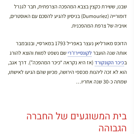
שבנו, ששירת כקצין בצבא המהפכה הצרפתית, חבר לגנרל
דומורייה (Dumouriez) בניסיון להגיע להסכם עם האוסטרים,
אויביה של צרפת המהפכנית.
הדוכס מאורליאן נעצר באפריל 1793 במארסיי, ובנובמבר
אותה שנה הועבר
לקונסיירז’רי
שם נשפט למוות והוצא להורג
ב
כיכר הקונקורד
(אז היא נקראה “כיכר המהפכה”). דרך אגב,
הוא לא זכה ליהנות מכספי הירושה, מכיוון שהם הגיעו לאישתו,
שמתה כ-30 שנה אחריו…
בית המשוגעים של החברה
הגבוהה