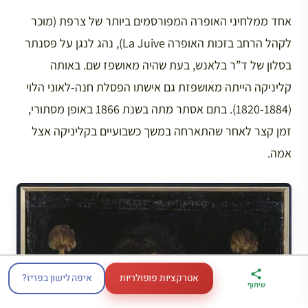
אחד ממלחיני האופרה המפורסמים ביותר של צרפת (מוכר
לקהל הרחב בזכות האופרה La Juive), נהג לנגן על פסנתר
בסלון של ד”ר בלאנש, בעת שהיה מאושפז שם. באותה
קליניקה הייתה מאושפזת גם אישתו הפסלת חנה-לאוני הלוי
(1820-1884). בתם אסתר מתה בשנת 1866 באופן מסתורי,
זמן קצר לאחר שהתארחה במשך כשבועיים בקליניקה אצל
אמה.
אטרקציות פופולריות
איפה לישון בפריז?
ארגז הכלים שלי
מדריך פריז
דברו
שיתוף
לטיול בצרפת
במתנה
איתי בווטסאפ