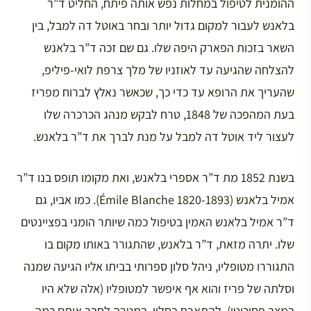
ההומנית לטיפול במחלות נפש אותה פיתח, החליט ד”ר
בלאנש לעבור למקום גדול יותר ובחר באוטל דה למבל, בין
השאר בזכות הפארק היפה שלו. גם שם זכה ד”ר בלאנש
להצלחה שהגיעה עד לאוזניו של מלך צרפת לואי-פיליפ,
שהעריך את הרופא עד כדי כך, שכאשר נאלץ לברוח מפריז
בעת המהפכה של 1848, טרח לבקש מנהג הכרכרה שלו
לעצור ליד אוטל דה למבל על מנת לברך את ד”ר בלאנש.
בשנת 1852 מת ד”ר אספרי בלאנש, ואת מקומו תופס בנו ד”ר
אמיל בלאנש (Émile Blanche 1820-1893). כמו אביו, גם
ד”ר אמיל בלאנש האמין בטיפול כמה שיותר הומני בפציינטים
שלו. יתרה מזאת, ד”ר בלאנש, שהתגורר באותו מקום בו
התגוררו מטופליו, ניהל סלון ספרותי בביתו אליו הגיעה שמנה
וסלתה של פריז והוא אף איפשר למטופליו (אלה שלא היו
במצב פסיכוטי), להתארח בסלון, במטרה לחבר אותם כמה