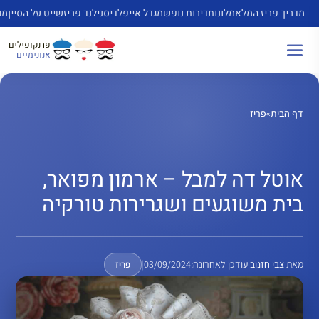
דלג
מדריך פריז המלא
מלונות
דירות נופש
מגדל אייפל
דיסנילנד פריז
שייט על הסיין
מו
תוכן
פרנקופילים
אנונימיים
דף הבית
»
פריז
אוטל דה למבל – ארמון מפואר,
בית משוגעים ושגרירות טורקיה
מאת
צבי חזנוב
|
עודכן לאחרונה:
03/09/2024
|
פריז