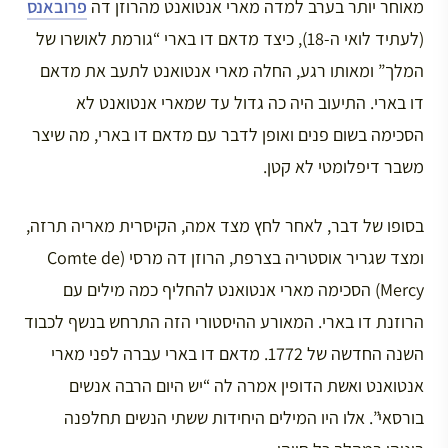
מאוחר יותר בערב למדה מארי אנטואנט מהרוזן דה
פרובאנס
(לעתיד לואי ה-18), כיצד מדאם דו בארי “גורמת לאושרו של
המלך” ומאותו רגע, החלה מארי אנטואנט לתעב את מדאם
דו בארי. התיעוב היה כה גדול עד שמארי אנטואנט לא
הסכימה בשום פנים ואופן לדבר עם מדאם דו בארי, מה שיצר
משבר דיפלומטי לא קטן.
בסופו של דבר, לאחר לחץ מצד אמה, הקיסרית מאריה תרזה,
ומצד שגריר אוסטריה בצרפת, הרוזן דה מרסי (Comte de
Mercy) הסכימה מארי אנטואנט להחליף כמה מילים עם
הרוזנת דו בארי. המאורע ההיסטורי הזה התרחש בנשף לכבוד
השנה החדשה של 1772. מדאם דו בארי עברה לפני מארי
אנטואנט ואשת הדופין אמרה לה “יש היום הרבה אנשים
בורסאי”. אלו היו המילים היחידות ששתי הנשים תחלפנה