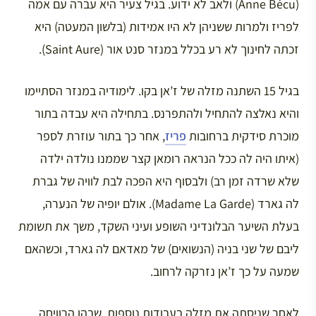
(Anne Bécu) ולאב לא ידוע. בגיל צעיר היא עברה עם אמה
לפריז ולמרות ששניהן לא היו אמידות (בלשון המעטה) היא
זכתה לחינוך לא רע בכלל במנזר סנט אור (Saint Aure).
בגיל 15 השתנה מזלה של ז’אן בקו. לימודיה במנזר הסתיימו
והיא נאלצה להתחיל ולהתפרנס. בתחילה היא עבדה בתור
מוכרת סידקית ברחובות
פריז
, אחר כך בתור עוזרת לספר
(איתו היה לה ככל הנראה רומאן קצר שממנו נולדה ילדה
שלא שרדה זמן רב) ולבסוף היא הפכה לבת לוויה של גברת
לה גארד (Madame La Garde). אולם יופיה של הנערה,
בעלת השיער הבלונדיני השופע ועיני השקד, משך את תשומת
ליבם של שני בניה (הנשואים) של מאדאם לה גארד, וכשהאם
שמעה על כך ז’אן נזרקה לרחוב.
לאחר שניסתה את מזלה בעבודות נוספות, שבהן הרוויחה