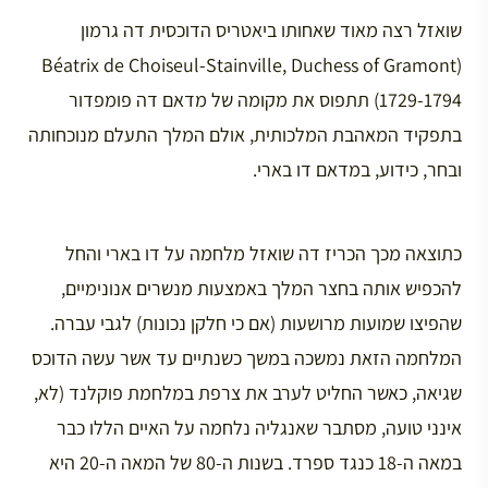
שואזל רצה מאוד שאחותו ביאטריס הדוכסית דה גרמון
(Béatrix de Choiseul-Stainville, Duchess of Gramont
1729-1794) תתפוס את מקומה של מדאם דה פומפדור
בתפקיד המאהבת המלכותית, אולם המלך התעלם מנוכחותה
ובחר, כידוע, במדאם דו בארי.
כתוצאה מכך הכריז דה שואזל מלחמה על דו בארי והחל
להכפיש אותה בחצר המלך באמצעות מנשרים אנונימיים,
שהפיצו שמועות מרושעות (אם כי חלקן נכונות) לגבי עברה.
המלחמה הזאת נמשכה במשך כשנתיים עד אשר עשה הדוכס
שגיאה, כאשר החליט לערב את צרפת במלחמת פוקלנד (לא,
אינני טועה, מסתבר שאנגליה נלחמה על האיים הללו כבר
במאה ה-18 כנגד ספרד. בשנות ה-80 של המאה ה-20 היא