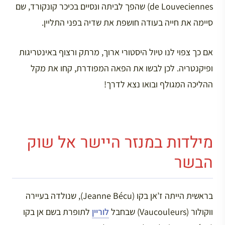
de Louveciennes) שהפך לביתה ונסיים בכיכר קונקורד, שם
סיימה את חייה בעודה חושפת את שדיה בפני התליין.
אם כך צפוי לנו טיול היסטורי ארוך, מרתק ורצוף באינטריגות
ופיקנטריה. לכן לבשו את הפאה המפודרת, קחו את מקל
ההליכה המגולף ובואו נצא לדרך!
מילדות במנזר היישר אל שוק
הבשר
בראשית הייתה ז’אן בקו (Jeanne Bécu), שנולדה בעיירה
ווקולור (Vaucouleurs) שבחבל
לוריין
לתופרת בשם אן בקו