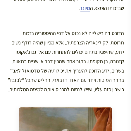
שבזכותו הומצא ה
מיונז
.
הדוכס דה רישלייה לא נכנס אל דפי ההיסטוריה בזכות
תרומתו לקולינאריה הצרפתית, אלא מכיוון שהיה רודף נשים
ידוע, שהישגיו בתחום יכולים להתחרות עם אלו גם ג’אקומו
קזנובה, בן תקופתו. בתור אחד שהבין דבר או שניים בתאוות
בשרים, ידע הדוכס להעריך את יכולותיה של מדמואזל לאנז’
בחדר המיטות ויחד עם האדון דו בארי, החליט שחבל “לבזבז”
כישרון כזה עליו, ושיש לנסות להכניס אותה למיטה המלכותית.