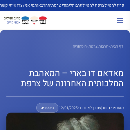
דלג
פריז למטייל
צרפת למטייל
תרבות
לימודי צרפתית
הרצאות
מי אני?
צרו איתי קשר
תוכן
פרנקופילים
אנונימיים
דף הבית
»
תרבות צרפת
»
היסטוריה
מאדאם דו בארי – המאהבת
המלכותית האחרונה של צרפת
מאת
צבי חזנוב
|
עודכן לאחרונה:
12/01/2025
|
היסטוריה