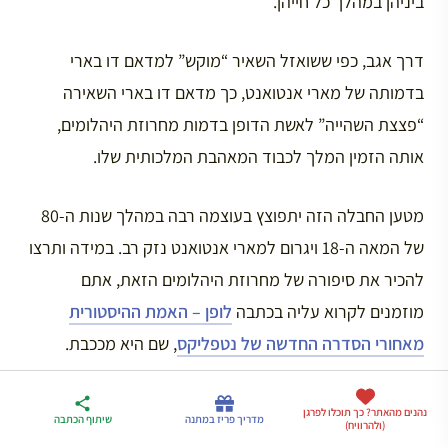
ביניהן במהלך כל חייהן.
דרך אגב, כפי ששואזל השאיר “מוקש” למדאם דו בארי
בדמותה של מארי אנטואנט, כך מדאם דו בארי השאירה
“פצצת השהייה” לאשת הדופן בדמות מחרוזת היהלומים,
אותה הזמין המלך לכבוד המאהבת המלכותית שלו.
מטען החבלה הזה יתפוצץ בעוצמה רבה במהלך שנות ה-80
של המאה ה-18 ויגרום למארי אנטואנט נזק רב. במידה ותרצו
להכיר את סיפורה של מחרוזת היהלומים הזאת, אתם
מוזמנים לקרוא עליה בכתבה
לופן – האמת ההיסטורית
מאחורי הסדרה החדשה של נטפליקס
, שם היא מככבת.
ארגז הכלים שלי
נהנים מהאתר? כך תוכלו לפרגן
מדריך פריז
דברו
מדריך פריז במתנה
שיתוף הכתבה
(ולהרוויח)
לטיול בצרפת
במתנה
איתי בווטסאפ