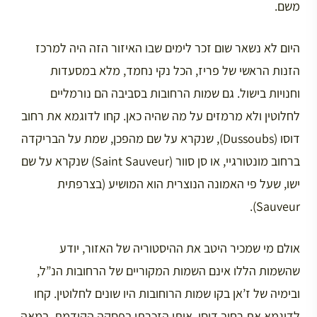
משם.
היום לא נשאר שום זכר לימים שבו האיזור הזה היה למרכז
הזנות הראשי של פריז, הכל נקי נחמד, מלא במסעדות
וחנויות בישול. גם שמות הרחובות בסביבה הם נורמליים
לחלוטין ולא מרמזים על מה שהיה כאן. קחו לדוגמא את רחוב
דוסו (Dussoubs), שנקרא על שם מהפכן, שמת על הבריקדה
ברחוב מונטורגיי, או סן סוור (Saint Sauveur) שנקרא על שם
ישו, שעל פי האמונה הנוצרית הוא המושיע (בצרפתית
Sauveur).
אולם מי שמכיר היטב את ההיסטוריה של האזור, יודע
שהשמות הללו אינם השמות המקוריים של הרחובות הנ”ל,
ובימיה של ז’אן בקו שמות הרוחובות היו שונים לחלוטין. קחו
לדוגמא את רחוב דוסו, אותו הזכרתי בפסקה הקודמת. במאה