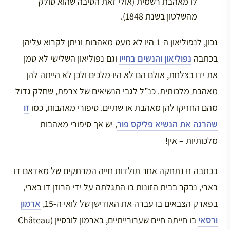
לו מאהבת רשמית (אולי זאת הסיבה שהוא סולק
מהשלטון בשנת 1848).
נכון, לנפוליאון ה-1 היו לא מעט מאהבות וניתן לקרוא עליהן
בכתבה
נפוליאון והנשים בחייו
וגם נפוליאון השלישי לא טמן
את ידו בצלחת, אולם הם לא היו מלכים ולכן לא הייתה להן
מאהבת מלכותית. כנ”ל לגבי הנשיאים של צרפת, שחלק גדול
מהם החזיקו להן מאהבת או שתיים. סיפורי מאהבות, כמו
זו
שהרגה את הנשיא פליקס פור
, יש אך סיפורי מאהבות
מלכותיות – אין!
בכתבה זו נתחקה אחר תולדות חייה המרתקים של מאדאם דו
בארי, נבקר בבית הזונות בו התגלתה על ידי הרוזן דו בארי,
בפארק הצבאים בו עברה את האודישן של לואי ה-15,
ארמון
ורסאי
בו חייתה חיים שערורייתיים, בארמון לובסיין (Château