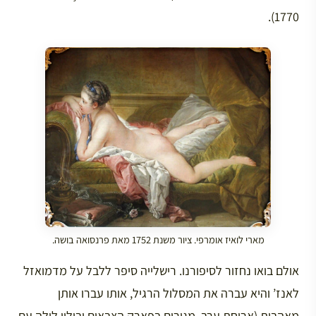
1770).
מארי לואיז אומרפי. ציור משנת 1752 מאת פרנסואה בושה.
אולם בואו נחזור לסיפורנו. רישלייה סיפר ללבל על מדמואזל
לאנז’ והיא עברה את המסלול הרגיל, אותו עברו אותן
מאהבות (ארוחת ערב, מגורים בפארק הצבאים ובילוי לילה עם