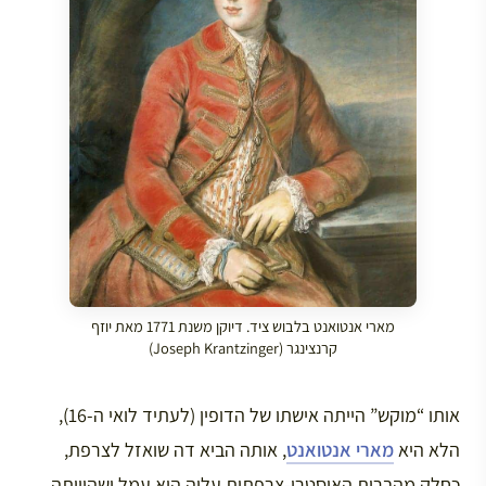
מארי אנטואנט בלבוש ציד. דיוקן משנת 1771 מאת יוזף
קרנצינגר (Joseph Krantzinger)
אותו “מוקש” הייתה אישתו של הדופין (לעתיד לואי ה-16),
הלא היא
מארי אנטואנט
, אותה הביא דה שואזל לצרפת,
כחלק מהברית האוסטרו-צרפתית עליה הוא עמל ושהיוותה