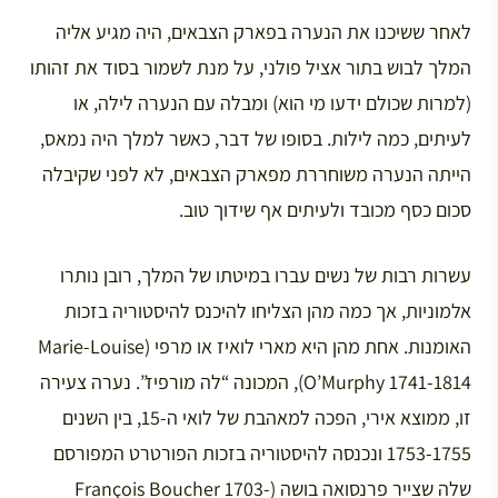
לאחר ששיכנו את הנערה בפארק הצבאים, היה מגיע אליה
המלך לבוש בתור אציל פולני, על מנת לשמור בסוד את זהותו
(למרות שכולם ידעו מי הוא) ומבלה עם הנערה לילה, או
לעיתים, כמה לילות. בסופו של דבר, כאשר למלך היה נמאס,
הייתה הנערה משוחררת מפארק הצבאים, לא לפני שקיבלה
סכום כסף מכובד ולעיתים אף שידוך טוב.
עשרות רבות של נשים עברו במיטתו של המלך, רובן נותרו
אלמוניות, אך כמה מהן הצליחו להיכנס להיסטוריה בזכות
האומנות. אחת מהן היא מארי לואיז או מרפי (Marie-Louise
O’Murphy 1741-1814), המכונה “לה מורפיז”. נערה צעירה
זו, ממוצא אירי, הפכה למאהבת של לואי ה-15, בין השנים
1753-1755 ונכנסה להיסטוריה בזכות הפורטרט המפורסם
שלה שצייר פרנסואה בושה (François Boucher 1703-