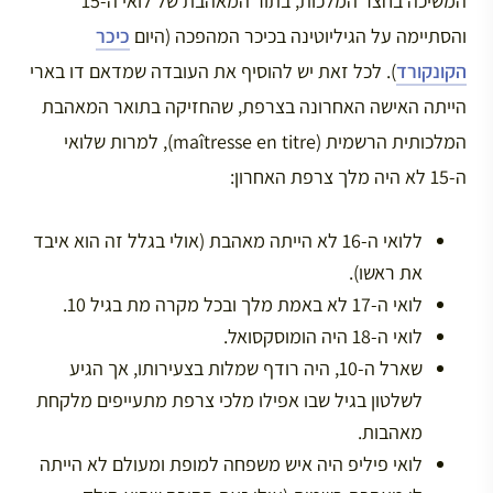
המשיכה בחצר המלכות, בתור המאהבת של לואי ה-15
והסתיימה על הגיליוטינה בכיכר המהפכה (היום
כיכר
הקונקורד
). לכל זאת יש להוסיף את העובדה שמדאם דו בארי
הייתה האישה האחרונה בצרפת, שהחזיקה בתואר המאהבת
המלכותית הרשמית (maîtresse en titre), למרות שלואי
ה-15 לא היה מלך צרפת האחרון:
ללואי ה-16 לא הייתה מאהבת (אולי בגלל זה הוא איבד
את ראשו).
לואי ה-17 לא באמת מלך ובכל מקרה מת בגיל 10.
לואי ה-18 היה הומוסקסואל.
שארל ה-10, היה רודף שמלות בצעירותו, אך הגיע
לשלטון בגיל שבו אפילו מלכי צרפת מתעייפים מלקחת
מאהבות.
לואי פיליפ היה איש משפחה למופת ומעולם לא הייתה