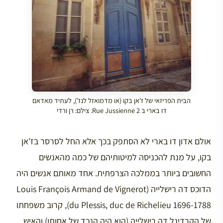
הבית הפריזאי של ז’אן בקו (או מדמואזל לנז’), לעתיד מאדאם
דו בארי ב Rue Jussienne 2. צילם: רן ורדי
אולם אדון דו בארי לא הסתפק בכך אלא החל לסרסר בז’אן
בקו, על מנת להכניסה למיטותיהם של כמה מהאנשים
החשובים ביותר בממלכה הצרפתית. אחד מאותם אנשים היה
הדוכס דה רישלייה (Louis François Armand de Vignerot
du Plessis, duc de Richelieu 1696-1788), קרוב משפחתו
של הקרדינל דה רישלייה (הוא היה הנכד של אחותו) והאיש