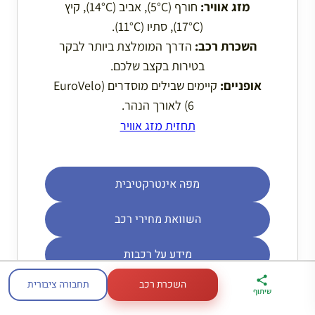
מזג אוויר:
חורף (5°C), אביב (14°C), קיץ
(17°C), סתיו (11°C).
השכרת רכב:
הדרך המומלצת ביותר לבקר
בטירות בקצב שלכם.
אופניים:
קיימים שבילים מוסדרים (EuroVelo
6) לאורך הנהר.
תחזית מזג אוויר
מפה אינטרקטיבית
השוואת מחירי רכב
מידע על רכבות
השכרת רכב
תחבורה ציבורית
ארגז הכלים שלי
מדריך פריז
דברו
שיתוף
לטיול בצרפת
במתנה
איתי בווטסאפ