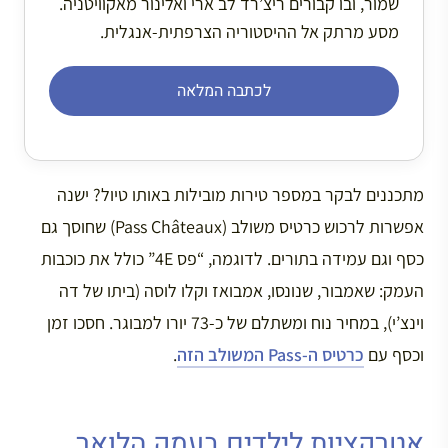
שמור, ובו קבורים ריצ’רד לב ארי ואלינור מאקוויטניה.
מסע מרתק אל ההיסטוריה הצרפתית-אנגלית.
לכתבה המלאה
מתכננים לבקר במספר טירות מובילות באותו טיול? ישנה
אפשרות לרכוש כרטיס משולב (Pass Châteaux) שחוסך גם
כסף וגם עמידה בתורים. לדוגמה, “פס 4E” כולל את כוכבות
העמק: שאמבור, שנונסו, אמבואז וקלו לוסה (ביתו של דה
וינצ’י), במחיר נוח ומשתלם של כ-73 יורו למבוגר. חסכו זמן
וכסף עם
כרטיס ה-Pass המשולב הזה
.
אטרקציות לילדים בעמק הלואר