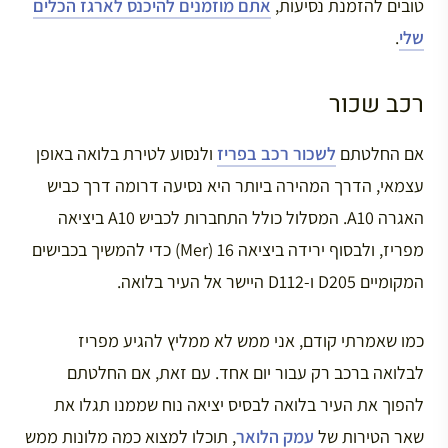
טובים להזמנת נסיעות,
אתם מוזמנים להיכנס לארגז הכלים
שלי
.
רכב שכור
אם החלטתם
לשכור רכב בפריז
ולנסוע לטירת בלואה באופן
עצמאי, הדרך המהירה ביותר היא נסיעה דרומה דרך כביש
האגרה A10. המסלול כולל התחברות לכביש A10 ביציאה
מפריז, ולבסוף ירידה ביציאה 16 (Mer) כדי להמשיך בכבישים
המקומיים D205 ו-D112 היישר אל העיר בלואה.
כמו שאמרתי קודם, אני ממש לא ממליץ להגיע מפריז
לבלואה ברכב רק עבור יום אחד. עם זאת, אם החלטתם
להפוך את העיר בלואה לבסיס יציאה נוח שממנו תגלו את
שאר הטירות של
עמק הלואר
, תוכלו למצוא כמה מלונות ממש