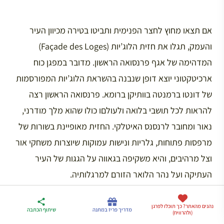
אם תצאו מחוץ לחצר הפנימית ותביטו בטירה מכיוון העיר
והעמק, תגלו את חזית הלוג’יות (Façade des Loges)
המדהימה של אגף פרנסואה הראשון. מדובר במפגן כוח
ארכיטקטוני יוצא דופן שנבנה בהשראת הלוג’יות המפורסמות
של דונטו ברמנטה בוותיקן ברומא. פרנסואה הראשון רצה
להראות לכל תושבי בלואה ולעולםו כולו שהוא מלך מודרני,
נאור ומחובר לרנסנס האיטלקי. החזית מאופיינת בשורות של
מרפסות פתוחות, גלריות ונישות עמוקות שיוצרות משחקי אור
וצל מרהיבים, והיא משקיפה בגאווה על הגגות של העיר
העתיקה ועל נהר הלואר הזורם למרגלותיה.
חדר הסודות והרעלים של קתרין דה
ארגז הכלים שלי
נהנים מהאתר? כך תוכלו לפרגן
מדריך פריז
דברו
מדריך פריז במתנה
שיתוף הכתבה
(ולהרוויח)
לטיול בצרפת
במתנה
איתי בווטסאפ
מדיצ’י (Studiolo)