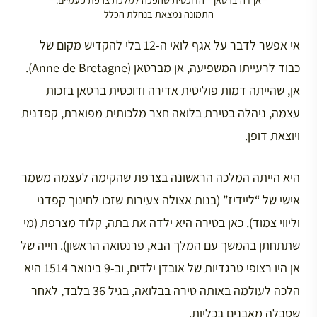
התמונה נמצאת בנחלת הכלל
אי אפשר לדבר על אגף לואי ה-12 בלי להקדיש מקום של
כבוד לרעייתו המשפיעה, אן מברטאן (Anne de Bretagne).
אן, שהייתה דמות פוליטית אדירה ודוכסית ברטאן בזכות
עצמה, ניהלה בטירת בלואה חצר מלכותית מפוארת, קפדנית
ויוצאת דופן.
היא הייתה המלכה הראשונה בצרפת שהקימה לעצמה משמר
אישי של “ליידיז” (בנות אצולה צעירות שזכו לחינוך קפדני
וליווי צמוד). כאן בטירה היא ילדה את בתה, קלוד מצרפת (מי
שתתחתן בהמשך עם המלך הבא, פרנסואה הראשון). חייה של
אן היו רצופי טרגדיות של אובדן ילדים, וב-9 בינואר 1514 היא
הלכה לעולמה באותה טירה בבלואה, בגיל 36 בלבד, לאחר
שסבלה מאבנים בכליות.