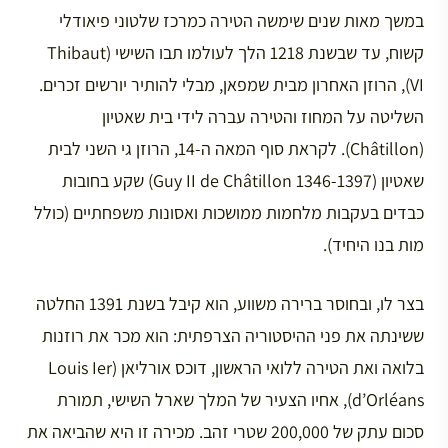
במשך מאות שנים שימשה הטירה כמרכז שלטוני פיאודלי
קשוח, עד שבשנת 1218 הלך לעולמו תבו השישי (Thibaut
VI), הרוזן האחרון מבית שמפאן, מבלי להותיר יורשים זכרים.
השליטה על המחוז והטירה עברה לידי בית שאטיון
(Châtillon). לקראת סוף המאה ה-14, הרוזן גי השני לבית
שאטיון (Guy II de Châtillon 1346-1397) שקע בחובות
כבדים בעקבות מלחמות ממושכות ואסונות משפחתיים (כולל
מות בנו היחיד).
בצר לו, ובחוסר ברירה משווע, הוא קיבל בשנת 1391 החלטה
ששינתה את פני ההיסטוריה הצרפתית: הוא מכר את רוזנות
בלואה ואת הטירה ללואי הראשון, דוכס אורליאן (Louis Ier
d’Orléans), אחיו הצעיר של המלך שארל השישי, תמורת
סכום עתק של 200,000 שטרי זהב. מכירה זו היא שהביאה את