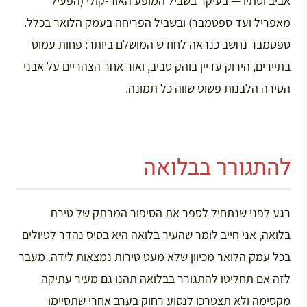
אביב וסתיו — בעיקר בשביל המופע האור-קולי (הפעיל
מאפריל ועד ספטמבר) ובשביל הפריחה בעמק הלואר בכלל.
ספטמבר נחשב כנראה לחודש המושלם ביותר: פחות עמוס
בתיירים, הירוק עדיין בוהק סביב, ואור אחר הצהריים על אבני
הטירה הלבנות פשוט שווה כל תמונה.
להתגורר בבלואה
רגע לפני שנתחיל לספר את הסיפור המרתק של טירת
בלואה, אני חייב לומר שהעיר בלואה היא בסיס נהדר לטיולים
בכל עמק הלואר מכיוון שלא מעט טירות נמצאות לידה. מעבר
לזה אם תחליטו להתגורר בבלואה תהנו גם מעיר עתיקה
מקסימה ולא תצטרכו לנסוע רחוק בערב אחרי שתסיימו