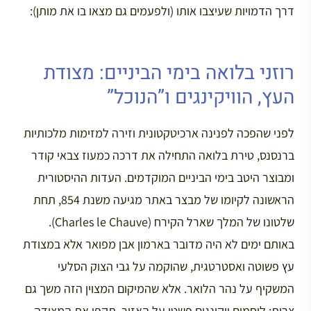
דרך הדמויות שעיצבו אותו (ולפעמים גם מצאו בו את מותן):
רוזני בלואה בימי הביניים: מצודת
העץ, הוויקינגים ו”הנוכל”
לפני שהפכה לפנינה ארכיטקטונית וזירה למזימות מלכותיות
ברנסנס, טירת בלואה התחילה את דרכה כמעוז צבאי קודר
ומבוצר היטב בימי הביניים המוקדמים. העדות ההיסטורית
הראשונה לקיומו של מבצר באתר מגיעה משנת 854, תחת
שלטונו של המלך שארל הקירח (Charles le Chauve).
באותם ימים לא היה מדובר בארמון אבן מפואר אלא במצודת
עץ פשוטה ואסטרטגית, שהוקמה על גבי הצוק הסלעי
המשקיף על נהר הלואר. אלא שהמיקום המצוין הזה משך גם
צרות: לוחמים ויקינגים פשטו על האזור, תקפו את המצודה