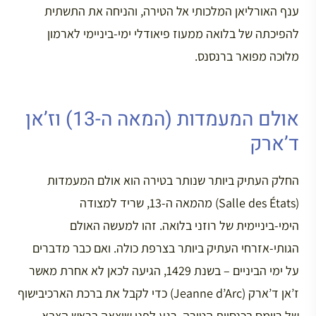
ענף האורליאן המלכותי אל הטירה, והניחה את התשתית
להפיכתה של בלואה ממעוז פיאודלי ימי-ביניימי לארמון
מלוכה מפואר ברנסנס.
אולם המעמדות (המאה ה-13) וז’אן
ד’ארק
החלק העתיק ביותר שנותר בטירה הוא אולם המעמדות
(Salle des États) מהמאה ה-13, שריד למצודה
הימי-ביניימית של רוזני בלואה. זהו למעשה האולם
הגותי-אזרחי העתיק ביותר בצרפת כולה. ואם כבר מדברים
על ימי הביניים – בשנת 1429, הגיעה לכאן לא אחרת מאשר
ז’אן ד’ארק (Jeanne d’Arc) כדי לקבל את ברכת הארכיבישוף
של ריימס בכנסיית הטירה, רגע לפני שיצאה בראש הצבא