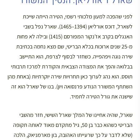
שארל ד’אורליאן: הנסיך המשורר
לפני שהפכה למעון מלכותי רשמי, הטירה הייתה שייכת
לשארל, דוכס אורליאן (1394–1465). שארל נפל בשבי
האנגלים בקרב אז’נקור המפורסם (1415) ובילה לא פחות
מ-25 שנים ארוכות בכלא הבריטי, שם מצא נחמה בכתיבת
שירה נוגה ויפהפייה. כשחזר לבסוף לצרפת, הוא התיישב
בבלואה והפך את המצודה הצבאית והקודרת למרכז תרבותי
תוסס. הוא נהג לערוך כאן תחרויות שירה יוקרתיות (באחת מהן
השתתף המשורר הנודע פרנסואה ויון). בנו של שארל הוא זה
שישנה את גורל הטירה לתמיד.
שארל, שהיה אחיינו של המלך שארל השישי, חזר מהשבי
הבריטי כשהוא כבר בן 50, גיל מתקדם מאוד לאותה תקופה
(שלא לדבר על כך שרעייתו האהובה, בון מארמניאק, הלכה