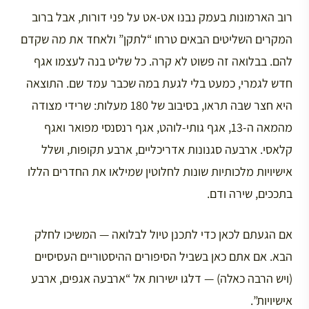
רוב הארמונות בעמק נבנו אט-אט על פני דורות, אבל ברוב
המקרים השליטים הבאים טרחו “לתקן” ולאחד את מה שקדם
להם. בבלואה זה פשוט לא קרה. כל שליט בנה לעצמו אגף
חדש לגמרי, כמעט בלי לגעת במה שכבר עמד שם. התוצאה
היא חצר שבה תראו, בסיבוב של 180 מעלות: שרידי מצודה
מהמאה ה-13, אגף גותי-לוהט, אגף רנסנסי מפואר ואגף
קלאסי. ארבעה סגנונות אדריכליים, ארבע תקופות, ושלל
אישיויות מלכותיות שונות לחלוטין שמילאו את החדרים הללו
בתככים, שירה ודם.
אם הגעתם לכאן כדי לתכנן טיול לבלואה — המשיכו לחלק
הבא. אם אתם כאן בשביל הסיפורים ההיסטוריים העסיסיים
(ויש הרבה כאלה) — דלגו ישירות אל “ארבעה אגפים, ארבע
אישיויות”.