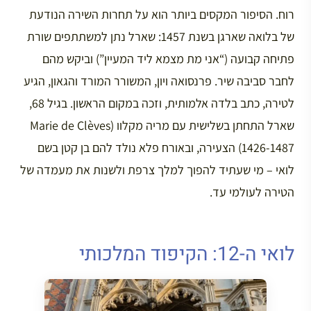
רוח. הסיפור המקסים ביותר הוא על תחרות השירה הנודעת
של בלואה שארגן בשנת 1457: שארל נתן למשתתפים שורת
פתיחה קבועה (“אני מת מצמא ליד המעיין”) וביקש מהם
לחבר סביבה שיר. פרנסואה ויון, המשורר המורד והגאון, הגיע
לטירה, כתב בלדה אלמותית, וזכה במקום הראשון. בגיל 68,
שארל התחתן בשלישית עם מריה מקלוו (Marie de Clèves
1426-1487) הצעירה, ובאורח פלא נולד להם בן קטן בשם
לואי – מי שעתיד להפוך למלך צרפת ולשנות את מעמדה של
הטירה לעולמי עד.
לואי ה-12: הקיפוד המלכותי