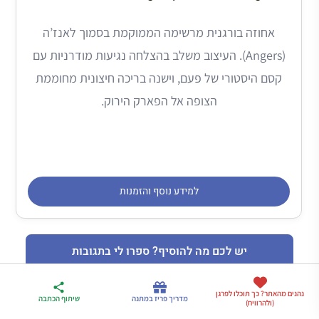
אחוזה בורגנית מרשימה הממוקמת בסמוך לאנז’ה
(Angers). העיצוב משלב בהצלחה נגיעות מודרניות עם
קסם היסטורי של פעם, וישנה בריכה חיצונית מחוממת
הצופה אל הפארק הירוק.
למידע נוסף והזמנות
יש לכם מה להוסיף? ספרו לי בתגובות
ארגז הכלים שלי
נהנים מהאתר? כך תוכלו לפרגן
מדריך פריז
דברו
מדריך פריז במתנה
שיתוף הכתבה
(ולהרוויח)
לטיול בצרפת
במתנה
איתי בווטסאפ