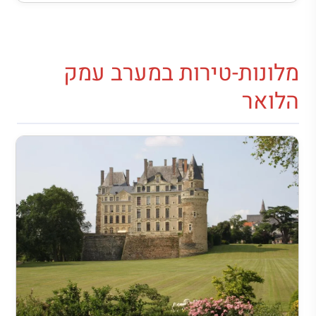
מלונות-טירות ב
מערב עמק
הלואר