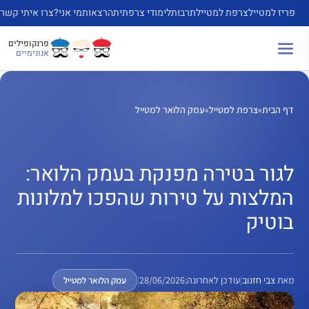
דלג
פריז למטייל
צרפת למטייל
תרבות
לימודי צרפתית
הרצאות
מי אני?
צרו איתי קשר
תוכן
פרנקופילים
אנונימיים
דף הבית
»
צרפת למטייל
»
עמק הלואר למטייל
לגור בטירה מפנקת בעמק הלואר:
המלצות על טירות שהפכו למלונות
בוטיק
מאת
צבי חזנוב
|
עודכן לאחרונה:
28/06/2026
|
עמק הלואר למטייל